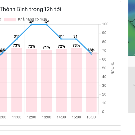
Thành Bình trong 12h tới
72 %
17.3 km/h
ám
71 %
17.6 km/h
ám
72 %
15.1 km/h
73 %
15.8 km/h
68 %
15.1 km/h
54 %
13.3 km/h
ám