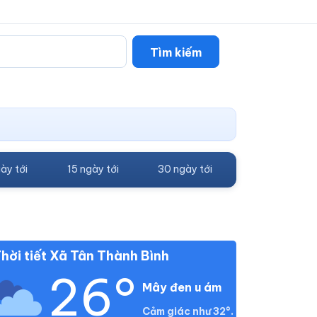
Tìm kiếm
ày tới
15 ngày tới
30 ngày tới
hời tiết Xã Tân Thành Bình
26°
Mây đen u ám
Cảm giác như 32°.