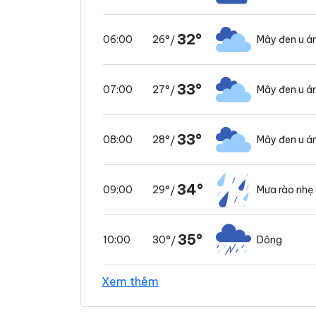
32°
26°
Mây đen u 
06:00
/
33°
27°
Mây đen u 
07:00
/
33°
28°
Mây đen u 
08:00
/
34°
29°
Mưa rào nhẹ
09:00
/
35°
30°
Dông
10:00
/
Xem thêm
36°
31°
Mây đen u 
11:00
/