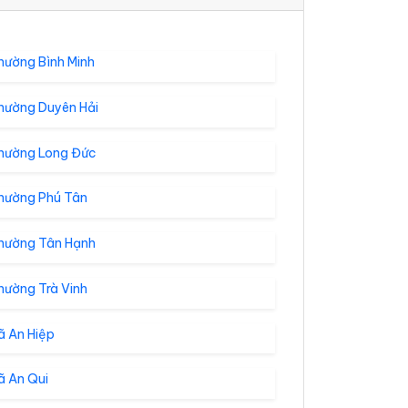
hường Bình Minh
hường Duyên Hải
hường Long Đức
hường Phú Tân
hường Tân Hạnh
hường Trà Vinh
ã An Hiệp
ã An Qui