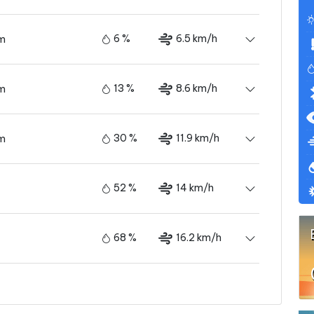
6 %
6.5 km/h
ám
13 %
8.6 km/h
ám
30 %
11.9 km/h
ám
52 %
14 km/h
68 %
16.2 km/h
73 %
15.5 km/h
ám