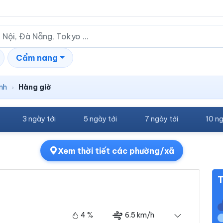
Cẩm nang
nh
Hàng giờ
›
3 ngày tới
5 ngày tới
7 ngày tới
10 ng
Xem thời tiết các phường/xã
T
4 %
6.5 km/h