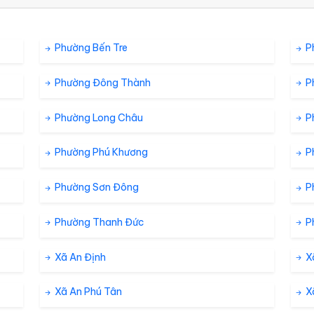
3 %
7.2 km/h
ám
Phường Bến Tre
P
3 %
7.2 km/h
ám
Phường Đông Thành
P
5 %
7.2 km/h
ám
Phường Long Châu
P
Phường Phú Khương
P
7 %
5.8 km/h
ám
Phường Sơn Đông
P
10 %
5.8 km/h
ám
Phường Thanh Đức
P
Xã An Định
X
13 %
6.5 km/h
ám
Xã An Phú Tân
X
17 %
5.8 km/h
ám