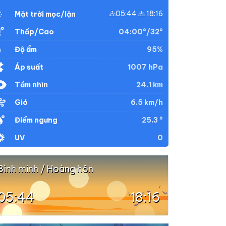
05:44
18:16
Mặt trời mọc/lặn
04:00°/32°
Thấp/Cao
95%
Độ ẩm
1007 hPa
Áp suất
24.1 km
Tầm nhìn
6.5 km/h
Gió
25.3 °
Điểm ngưng
0
UV
Bình minh / Hoàng hôn
05:44
18:16