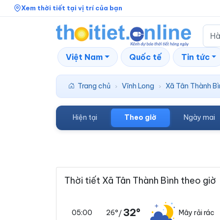
Xem thời tiết tại vị trí của bạn
Việt Nam
Quốc tế
Tin tức
Trang chủ
Vĩnh Long
Xã Tân Thành Bì
›
›
Hiện tại
Theo giờ
Ngày mai
Thời tiết Xã Tân Thành Bình theo giờ
32°
26°
Mây rải rác
05:00
/