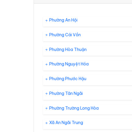
33°
27°
Mây đen u 
00:00
/
Phường An Hội
32°
27°
Mây đen u 
01:00
/
Phường Cái Vồn
32°
26°
Mây đen u 
02:00
/
Phường Hòa Thuận
Phường Nguyệt Hóa
32°
26°
Mây đen u 
03:00
/
Phường Phước Hậu
32°
26°
Mây đen u 
04:00
/
Phường Tân Ngãi
31°
Phường Trường Long Hòa
26°
Mây đen u 
05:00
/
Xã An Ngãi Trung
31°
26°
Mây đen u 
06:00
/