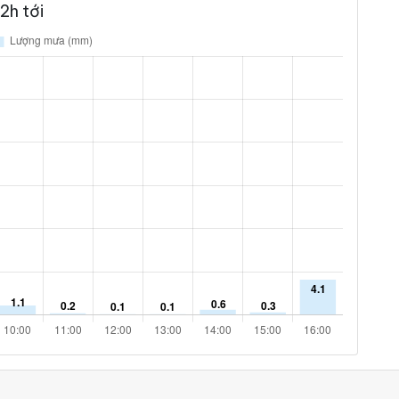
2h tới
34 %
10.1 km/h
ám
19 %
7.9 km/h
ám
12 %
6.5 km/h
ám
8 %
6.5 km/h
ám
6 %
6.8 km/h
ám
4 %
7.2 km/h
ám