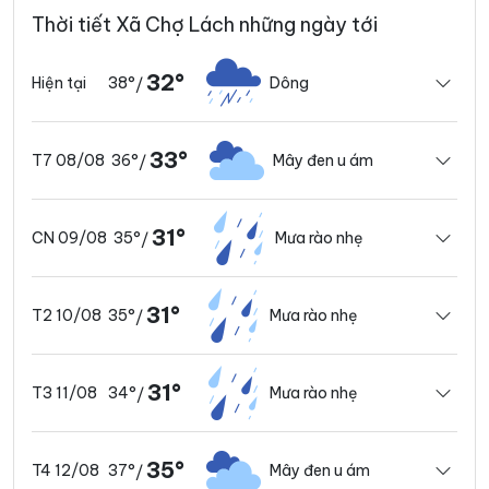
Thời tiết Xã Chợ Lách những ngày tới
32°
38°
Dông
Hiện tại
/
33°
36°
Mây đen u ám
T7 08/08
/
31°
35°
Mưa rào nhẹ
CN 09/08
/
31°
35°
Mưa rào nhẹ
T2 10/08
/
31°
34°
Mưa rào nhẹ
T3 11/08
/
35°
37°
Mây đen u ám
T4 12/08
/