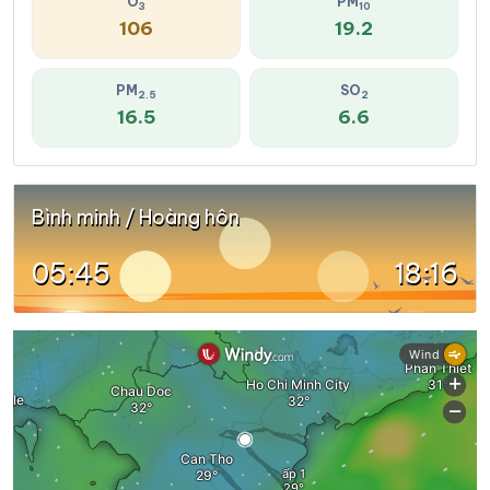
O
PM
3
10
106
19.2
PM
SO
2.5
2
16.5
6.6
Bình minh / Hoàng hôn
05:45
18:16