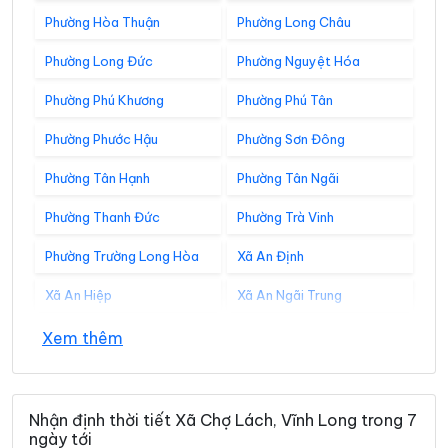
Phường Hòa Thuận
Phường Long Châu
Phường Long Đức
Phường Nguyệt Hóa
Phường Phú Khương
Phường Phú Tân
Phường Phước Hậu
Phường Sơn Đông
Phường Tân Hạnh
Phường Tân Ngãi
Phường Thanh Đức
Phường Trà Vinh
Phường Trường Long Hòa
Xã An Định
Xã An Hiệp
Xã An Ngãi Trung
Xã An Phú Tân
Xã An Qui
Xem thêm
Xã Ba Tri
Xã Bảo Thạnh
Xã Bình Đại
Xã Bình Phú
Nhận định thời tiết Xã Chợ Lách, Vĩnh Long trong 7
ngày tới