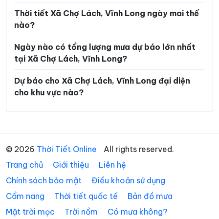
Xã Hưng Khánh Trung
Xã Hưng Mỹ
Thời tiết Xã Chợ Lách, Vĩnh Long ngày mai thế
nào?
Xã Hưng Nhượng
Xã Hương Mỹ
Ngày nào có tổng lượng mưa dự báo lớn nhất
Xã Lộc Thuận
Xã Long Hiệp
tại Xã Chợ Lách, Vĩnh Long?
Xã Long Hồ
Xã Long Hòa
Dự báo cho Xã Chợ Lách, Vĩnh Long đại diện
Xã Long Hữu
Xã Long Thành
cho khu vực nào?
Xã Long Vĩnh
Xã Lục Sĩ Thành
Xã Lương Hòa
Xã Lương Phú
Xã Lưu Nghiệp Anh
Xã Mỏ Cày
© 2026
Thời Tiết Online
All rights reserved.
Trang chủ
Xã Mỹ Chánh Hòa
Giới thiệu
Liên hệ
Xã Mỹ Long
Chính sách bảo mật
Điều khoản sử dụng
Xã Mỹ Thuận
Xã Ngãi Tứ
Cẩm nang
Thời tiết quốc tế
Bản đồ mưa
Xã Ngũ Lạc
Xã Nhị Long
Mặt trời mọc
Trời nồm
Có mưa không?