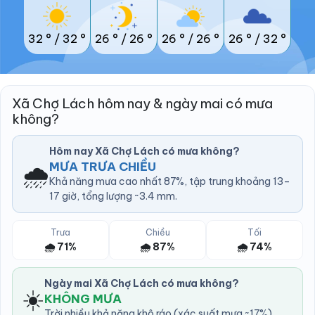
32 °
/
32 °
26 °
/
26 °
26 °
/
26 °
26 °
/
32 °
Xã Chợ Lách hôm nay & ngày mai có mưa
không?
Hôm nay Xã Chợ Lách có mưa không?
🌧️
MƯA TRƯA CHIỀU
Khả năng mưa cao nhất 87%, tập trung khoảng 13–
17 giờ, tổng lượng ~3.4 mm.
Trưa
Chiều
Tối
🌧️ 71%
🌧️ 87%
🌧️ 74%
Ngày mai Xã Chợ Lách có mưa không?
☀️
KHÔNG MƯA
Trời nhiều khả năng khô ráo (xác suất mưa ~17%).