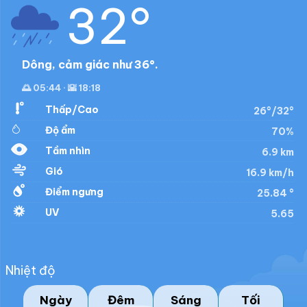
32°
Dông, cảm giác như 36°.
🌅 05:44 · 🌇 18:18
Thấp/Cao
26°/32°
Độ ẩm
70%
Tầm nhìn
6.9 km
Gió
16.9 km/h
Điểm ngưng
25.84 °
UV
5.65
Nhiệt độ
Ngày
Đêm
Sáng
Tối