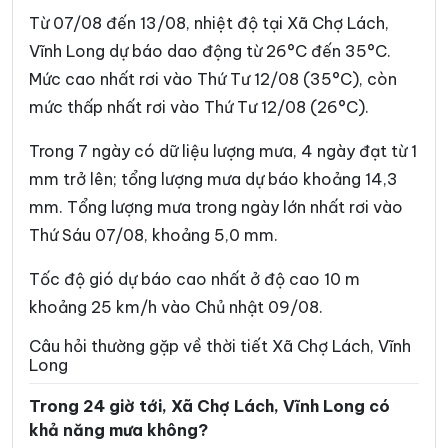
Xã Bình Phước
Xã Cái Ngang
Từ 07/08 đến 13/08, nhiệt độ tại Xã Chợ Lách,
Xã Cái Nhum
Xã Càng Long
Vĩnh Long dự báo dao động từ 26°C đến 35°C.
Mức cao nhất rơi vào Thứ Tư 12/08 (35°C), còn
Xã Cầu Kè
Xã Cầu Ngang
mức thấp nhất rơi vào Thứ Tư 12/08 (26°C).
Xã Châu Hòa
Xã Châu Hưng
Trong 7 ngày có dữ liệu lượng mưa, 4 ngày đạt từ 1
Xã Châu Thành
Xã Đại An
mm trở lên; tổng lượng mưa dự báo khoảng 14,3
Xã Đại Điền
Xã Đôn Châu
mm. Tổng lượng mưa trong ngày lớn nhất rơi vào
Thứ Sáu 07/08, khoảng 5,0 mm.
Xã Đông Hải
Xã Đồng Khởi
Xã Giao Long
Xã Giồng Trôm
Tốc độ gió dự báo cao nhất ở độ cao 10 m
khoảng 25 km/h vào Chủ nhật 09/08.
Xã Hàm Giang
Xã Hiệp Mỹ
Câu hỏi thường gặp về thời tiết Xã Chợ Lách, Vĩnh
Xã Hiếu Phụng
Xã Hiếu Thành
Long
Xã Hòa Bình
Xã Hòa Hiệp
Trong 24 giờ tới, Xã Chợ Lách, Vĩnh Long có
khả năng mưa không?
Xã Hòa Minh
Xã Hùng Hòa