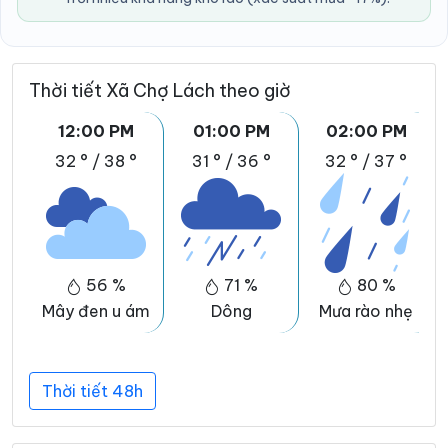
Thời tiết Xã Chợ Lách theo giờ
12:00 PM
01:00 PM
02:00 PM
32 °
/
38 °
31 °
/
36 °
32 °
/
37 °
56 %
71 %
80 %
Mây đen u ám
Dông
Mưa rào nhẹ
Thời tiết 48h