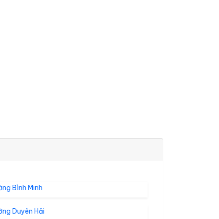
ờng Bình Minh
ờng Duyên Hải