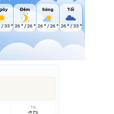
gày
Đêm
Sáng
Tối
°
/
33 °
26 °
/
26 °
26 °
/
26 °
26 °
/
33 °
Tối
⛅ 7%