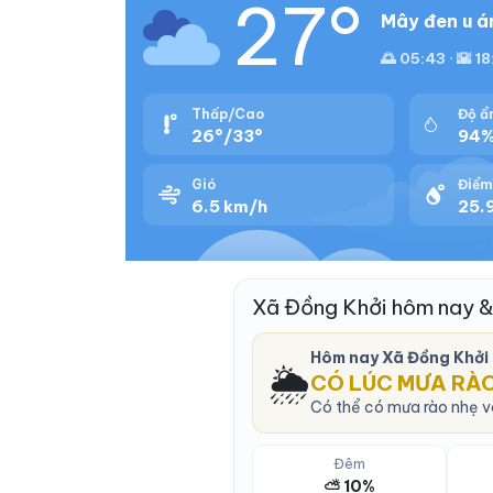
27°
Mây đen u á
🌅 05:43 · 🌇 18
Thấp/Cao
Độ ẩ
26°/33°
94
Gió
Điểm
6.5 km/h
25.9
Xã Đồng Khởi hôm nay &
Hôm nay Xã Đồng Khởi
🌦️
CÓ LÚC MƯA RÀ
Có thể có mưa rào nhẹ và
Đêm
⛅ 10%