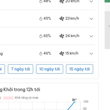
48%
20 km/h
45%
23 km/h
65%
24 km/h
46%
15 km/h
ng
i
7 ngày tới
10 ngày tới
15 ngày tới
 Khởi trong 12h tới