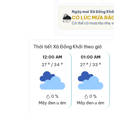
Ngày mai Xã Đồng Khở
🌦️
CÓ LÚC MƯA RÀ
Có thể có mưa rào nhẹ và
Thời tiết Xã Đồng Khởi theo giờ
12:00 AM
01:00 AM
27 °
/
34 °
27 °
/
33 °
0 %
0 %
Mây đen u ám
Mây đen u ám