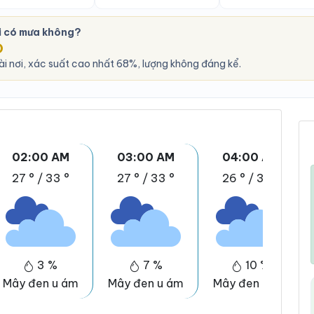
i có mưa không?
O
i nơi, xác suất cao nhất 68%, lượng không đáng kể.
02:00 AM
03:00 AM
04:00 AM
27 °
/
33 °
27 °
/
33 °
26 °
/
32 °
3 %
7 %
10 %
Mây đen u ám
Mây đen u ám
Mây đen u ám