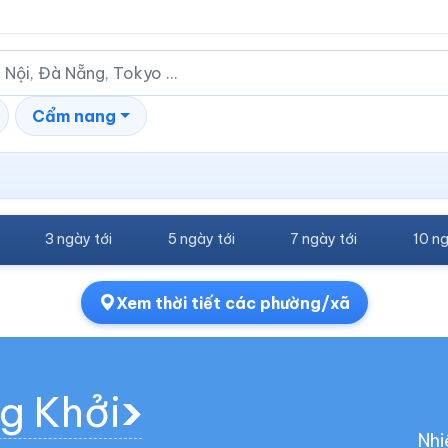
Cẩm nang
3 ngày tới
5 ngày tới
7 ngày tới
10 ng
Xem thời tiết các phường/xã
ng Khởi
Nhi