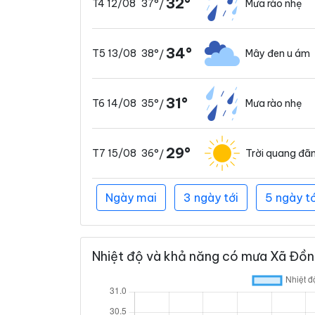
32°
37°
Mưa rào nhẹ
T4 12/08
/
34°
38°
Mây đen u ám
T5 13/08
/
31°
35°
Mưa rào nhẹ
T6 14/08
/
29°
36°
Trời quang đã
T7 15/08
/
Ngày mai
3 ngày tới
5 ngày tớ
Nhiệt độ và khả năng có mưa Xã Đồng