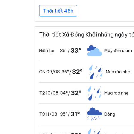
Thời tiết 48h
Thời tiết Xã Đồng Khởi những ngày tớ
33°
38°
Mây đen u ám
Hiện tại
/
32°
36°
Mưa rào nhẹ
CN 09/08
/
32°
34°
Mưa rào nhẹ
T2 10/08
/
31°
35°
Dông
T3 11/08
/