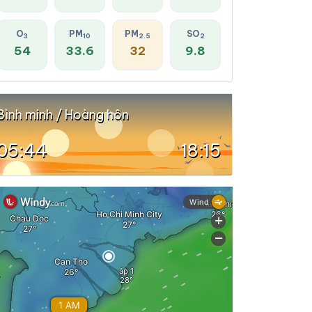
O
PM
PM
SO
3
10
2.5
2
54
33.6
32
9.8
Bình minh / Hoàng hôn
05:44
18:15