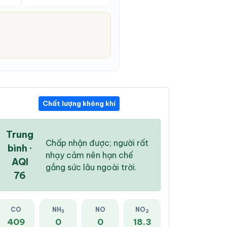
Chất lượng không khí
05:00 AM
06:00 AM
07:00 AM
26 °
/
32 °
26 °
/
32 °
27 °
/
33 °
Trung
Chấp nhận được; người rất
bình ·
nhạy cảm nên hạn chế
AQI
gắng sức lâu ngoài trời.
76
13 %
16 %
16 %
Mây đen u ám
Mây đen u ám
Mây đen u ám
CO
NH
NO
NO
3
2
409
0
0
18.3