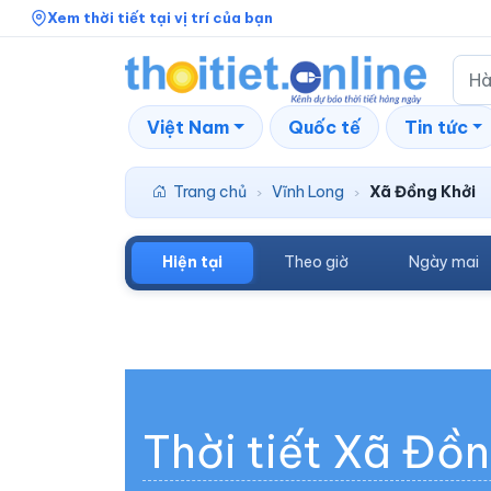
Xem thời tiết tại vị trí của bạn
Việt Nam
Quốc tế
Tin tức
Trang chủ
Vĩnh Long
Xã Đồng Khởi
›
›
Hiện tại
Theo giờ
Ngày mai
Thời tiết Xã Đồ