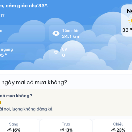
m, cảm giác như 33°.
N
:17
33 
m
Tầm nhìn
%
24.1 km
 ngưng
UV
5 °
0
 ngày mai có mưa không?
 có mưa không?
O
i nơi, lượng không đáng kể.
Sáng
Trưa
Chiều
⛅ 16%
⛅ 13%
⛅ 23%