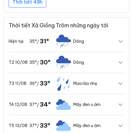
Thời tiết 48h
Thời tiết Xã Giồng Trôm những ngày tới
31°
35°
Dông
Hiện tại
/
30°
35°
Dông
T2 10/08
/
33°
36°
Mưa rào nhẹ
T3 11/08
/
34°
37°
Mây đen u ám
T4 12/08
/
33°
37°
Mây đen u ám
T5 13/08
/