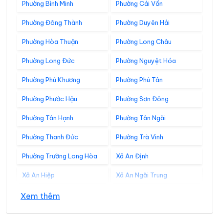
Phường Bình Minh
Phường Cái Vồn
Phường Đông Thành
Phường Duyên Hải
Phường Hòa Thuận
Phường Long Châu
Phường Long Đức
Phường Nguyệt Hóa
Phường Phú Khương
Phường Phú Tân
Phường Phước Hậu
Phường Sơn Đông
Phường Tân Hạnh
Phường Tân Ngãi
Phường Thanh Đức
Phường Trà Vinh
Phường Trường Long Hòa
Xã An Định
Xã An Hiệp
Xã An Ngãi Trung
Xã An Phú Tân
Xã An Qui
Xem thêm
Xã Ba Tri
Xã Bảo Thạnh