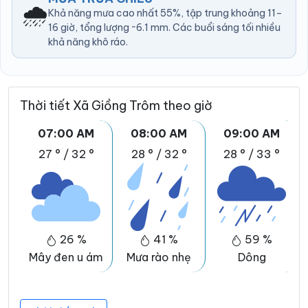
🌧️
Khả năng mưa cao nhất 55%, tập trung khoảng 11–
16 giờ, tổng lượng ~6.1 mm. Các buổi sáng tối nhiều
khả năng khô ráo.
Thời tiết Xã Giồng Trôm theo giờ
07:00 AM
08:00 AM
09:00 AM
27 °
/
32 °
28 °
/
32 °
28 °
/
33 °
26 %
41 %
59 %
Mây đen u ám
Mưa rào nhẹ
Dông