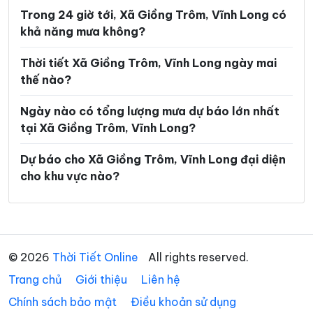
Xã Hòa Bình
Xã Hòa Hiệp
Trong 24 giờ tới, Xã Giồng Trôm, Vĩnh Long có
khả năng mưa không?
Xã Hòa Minh
Xã Hùng Hòa
Xã Hưng Khánh Trung
Xã Hưng Mỹ
Thời tiết Xã Giồng Trôm, Vĩnh Long ngày mai
thế nào?
Xã Hưng Nhượng
Xã Hương Mỹ
Ngày nào có tổng lượng mưa dự báo lớn nhất
Xã Lộc Thuận
Xã Long Hiệp
tại Xã Giồng Trôm, Vĩnh Long?
Xã Long Hồ
Xã Long Hòa
Dự báo cho Xã Giồng Trôm, Vĩnh Long đại diện
Xã Long Hữu
Xã Long Thành
cho khu vực nào?
Xã Long Vĩnh
Xã Lục Sĩ Thành
Xã Lương Hòa
Xã Lương Phú
Xã Lưu Nghiệp Anh
Xã Mỏ Cày
© 2026
Thời Tiết Online
All rights reserved.
Trang chủ
Xã Mỹ Chánh Hòa
Giới thiệu
Liên hệ
Xã Mỹ Long
Chính sách bảo mật
Điều khoản sử dụng
Xã Mỹ Thuận
Xã Ngãi Tứ