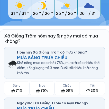
31 °
/
31 °
26 °
/
26 °
26 °
/
26 °
26 °
/
31 °
Xã Giồng Trôm hôm nay & ngày mai có mưa
không?
Hôm nay Xã Giồng Trôm có mưa không?
MƯA SÁNG TRƯA CHIỀU
🌧️
Khả năng mưa cao nhất 76%, mưa rải rác nhiều thời
điểm, tổng lượng ~6.3 mm. Buổi tối nhiều khả năng
khô ráo.
Sáng
Trưa
Chiều
Tối
🌧️ 71%
🌧️ 76%
🌧️ 59%
⛅ 20%
Ngày mai Xã Giồng Trôm có mưa không?
MƯA TRƯA CHIỀU