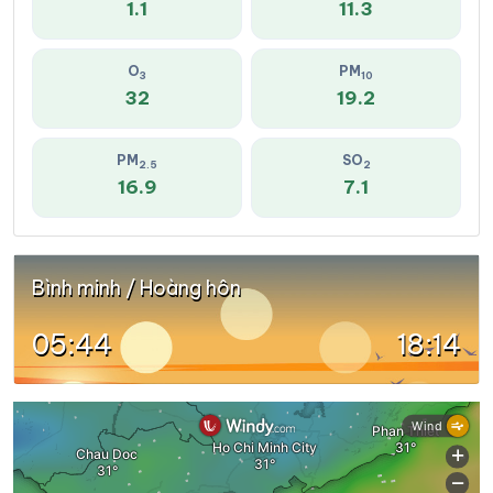
1.1
11.3
O
PM
3
10
32
19.2
PM
SO
2.5
2
16.9
7.1
Bình minh / Hoàng hôn
05:44
18:14