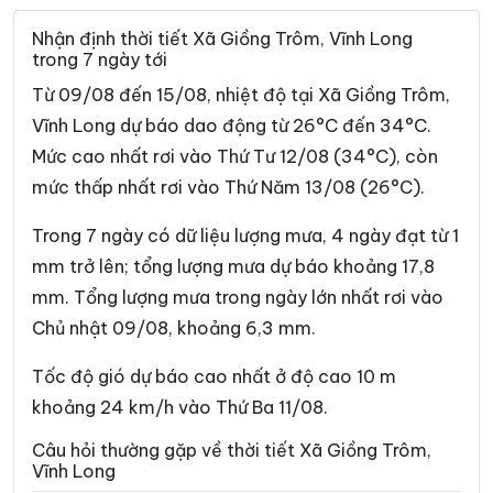
Xã Bình Đại
Xã Bình Phú
Nhận định thời tiết Xã Giồng Trôm, Vĩnh Long
trong 7 ngày tới
Xã Bình Phước
Xã Cái Ngang
Từ 09/08 đến 15/08, nhiệt độ tại Xã Giồng Trôm,
Xã Cái Nhum
Xã Càng Long
Vĩnh Long dự báo dao động từ 26°C đến 34°C.
Mức cao nhất rơi vào Thứ Tư 12/08 (34°C), còn
Xã Cầu Kè
Xã Cầu Ngang
mức thấp nhất rơi vào Thứ Năm 13/08 (26°C).
Xã Châu Hòa
Xã Châu Hưng
Trong 7 ngày có dữ liệu lượng mưa, 4 ngày đạt từ 1
Xã Châu Thành
Xã Chợ Lách
mm trở lên; tổng lượng mưa dự báo khoảng 17,8
Xã Đại An
Xã Đại Điền
mm. Tổng lượng mưa trong ngày lớn nhất rơi vào
Chủ nhật 09/08, khoảng 6,3 mm.
Xã Đôn Châu
Xã Đông Hải
Xã Đồng Khởi
Xã Giao Long
Tốc độ gió dự báo cao nhất ở độ cao 10 m
khoảng 24 km/h vào Thứ Ba 11/08.
Xã Hàm Giang
Xã Hiệp Mỹ
Câu hỏi thường gặp về thời tiết Xã Giồng Trôm,
Xã Hiếu Phụng
Xã Hiếu Thành
Vĩnh Long