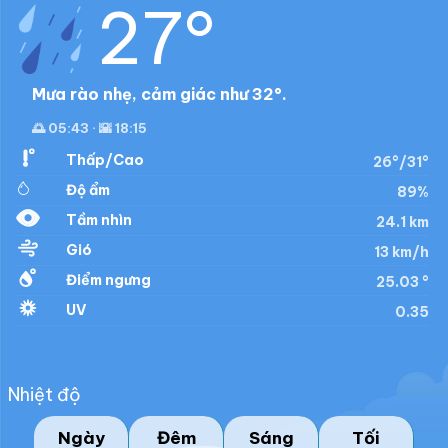
27°
Mưa rào nhẹ, cảm giác như 32°.
🌅 05:43 · 🌇 18:15
Thấp/Cao
26°/31°
Độ ẩm
89%
Tầm nhìn
24.1 km
Gió
13 km/h
Điểm ngưng
25.03 °
UV
0.35
Nhiệt độ
Ngày
Đêm
Sáng
Tối