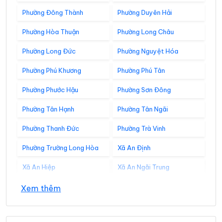
Phường Đông Thành
Phường Duyên Hải
Phường Hòa Thuận
Phường Long Châu
Phường Long Đức
Phường Nguyệt Hóa
Phường Phú Khương
Phường Phú Tân
Phường Phước Hậu
Phường Sơn Đông
Phường Tân Hạnh
Phường Tân Ngãi
Phường Thanh Đức
Phường Trà Vinh
Phường Trường Long Hòa
Xã An Định
Xã An Hiệp
Xã An Ngãi Trung
Xã An Phú Tân
Xã An Qui
Xem thêm
Xã Ba Tri
Xã Bảo Thạnh