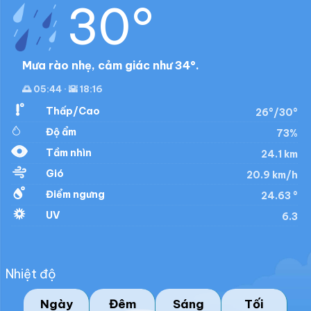
30°
Mưa rào nhẹ, cảm giác như 34°.
🌅 05:44 · 🌇 18:16
Thấp/Cao
26°/30°
Độ ẩm
73%
Tầm nhìn
24.1 km
Gió
20.9 km/h
Điểm ngưng
24.63 °
UV
6.3
Nhiệt độ
Ngày
Đêm
Sáng
Tối