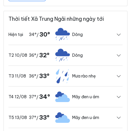
Thời tiết Xã Trung Ngãi những ngày tới
30°
34°
Dông
Hiện tại
/
32°
36°
Dông
T2 10/08
/
33°
36°
Mưa rào nhẹ
T3 11/08
/
34°
37°
Mây đen u ám
T4 12/08
/
33°
37°
Mây đen u ám
T5 13/08
/