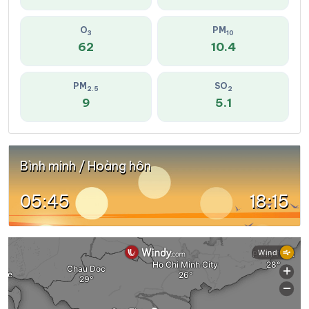
O
PM
3
10
62
10.4
PM
SO
2.5
2
9
5.1
Bình minh / Hoàng hôn
05:45
18:15