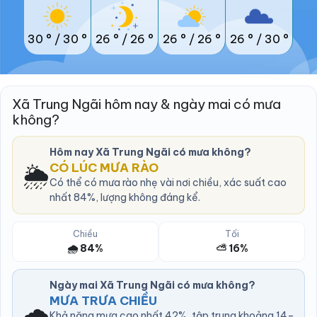
30 °
/
30 °
26 °
/
26 °
26 °
/
26 °
26 °
/
30 °
Xã Trung Ngãi hôm nay & ngày mai có mưa
không?
Hôm nay Xã Trung Ngãi có mưa không?
🌦️
CÓ LÚC MƯA RÀO
Có thể có mưa rào nhẹ vài nơi chiều, xác suất cao
nhất 84%, lượng không đáng kể.
Chiều
Tối
🌧️ 84%
⛅ 16%
Ngày mai Xã Trung Ngãi có mưa không?
MƯA TRƯA CHIỀU
🌧️
Khả năng mưa cao nhất 42%, tập trung khoảng 14–