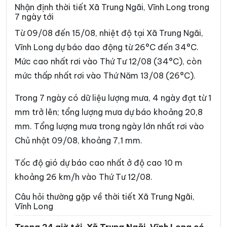
Xã Bình Đại
Xã Bình Phú
Nhận định thời tiết Xã Trung Ngãi, Vĩnh Long trong
7 ngày tới
Xã Bình Phước
Xã Cái Ngang
Từ 09/08 đến 15/08, nhiệt độ tại Xã Trung Ngãi,
Xã Cái Nhum
Xã Càng Long
Vĩnh Long dự báo dao động từ 26°C đến 34°C.
Mức cao nhất rơi vào Thứ Tư 12/08 (34°C), còn
Xã Cầu Kè
Xã Cầu Ngang
mức thấp nhất rơi vào Thứ Năm 13/08 (26°C).
Xã Châu Hòa
Xã Châu Hưng
Trong 7 ngày có dữ liệu lượng mưa, 4 ngày đạt từ 1
Xã Châu Thành
Xã Chợ Lách
mm trở lên; tổng lượng mưa dự báo khoảng 20,8
Xã Đại An
Xã Đại Điền
mm. Tổng lượng mưa trong ngày lớn nhất rơi vào
Chủ nhật 09/08, khoảng 7,1 mm.
Xã Đôn Châu
Xã Đông Hải
Xã Đồng Khởi
Xã Giao Long
Tốc độ gió dự báo cao nhất ở độ cao 10 m
khoảng 26 km/h vào Thứ Tư 12/08.
Xã Giồng Trôm
Xã Hàm Giang
Câu hỏi thường gặp về thời tiết Xã Trung Ngãi,
Xã Hiệp Mỹ
Xã Hiếu Phụng
Vĩnh Long
Xã Hiếu Thành
Xã Hòa Bình