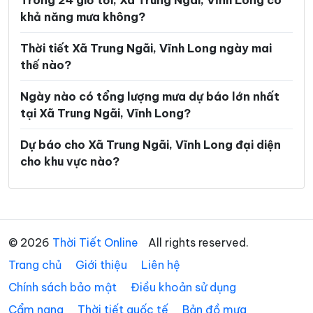
Trong 24 giờ tới, Xã Trung Ngãi, Vĩnh Long có
khả năng mưa không?
Xã Hòa Hiệp
Xã Hòa Minh
Xã Hùng Hòa
Xã Hưng Khánh Trung
Thời tiết Xã Trung Ngãi, Vĩnh Long ngày mai
thế nào?
Xã Hưng Mỹ
Xã Hưng Nhượng
Ngày nào có tổng lượng mưa dự báo lớn nhất
Xã Hương Mỹ
Xã Lộc Thuận
tại Xã Trung Ngãi, Vĩnh Long?
Xã Long Hiệp
Xã Long Hồ
Dự báo cho Xã Trung Ngãi, Vĩnh Long đại diện
Xã Long Hòa
Xã Long Hữu
cho khu vực nào?
Xã Long Thành
Xã Long Vĩnh
Xã Lục Sĩ Thành
Xã Lương Hòa
Xã Lương Phú
Xã Lưu Nghiệp Anh
© 2026
Thời Tiết Online
All rights reserved.
Trang chủ
Xã Mỏ Cày
Giới thiệu
Liên hệ
Xã Mỹ Chánh Hòa
Chính sách bảo mật
Điều khoản sử dụng
Xã Mỹ Long
Xã Mỹ Thuận
Cẩm nang
Thời tiết quốc tế
Bản đồ mưa