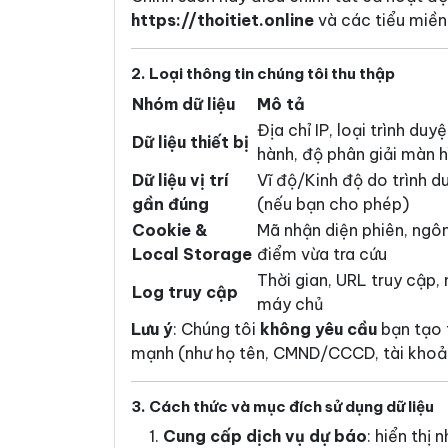
https://thoitiet.online
và các tiểu miền
2. Loại thông tin chúng tôi thu thập
Nhóm dữ liệu
Mô tả
Địa chỉ IP, loại trình duy
Dữ liệu thiết bị
hành, độ phân giải màn h
Dữ liệu vị trí
Vĩ độ/Kinh độ do trình 
gần đúng
(nếu bạn cho phép)
Cookie &
Mã nhận diện phiên, ngôn
Local Storage
điểm vừa tra cứu
Thời gian, URL truy cập,
Log truy cập
máy chủ
Lưu ý
: Chúng tôi
không yêu cầu
bạn tạo 
mạnh (như họ tên, CMND/CCCD, tài khoả
3. Cách thức và mục đích sử dụng dữ liệu
Cung cấp dịch vụ dự báo
: hiển thị