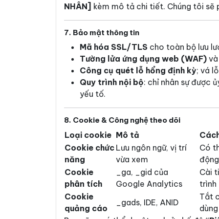
NHÂN]
kèm mô tả chi tiết. Chúng tôi sẽ 
7. Bảo mật thông tin
Mã hóa SSL/TLS
cho toàn bộ lưu l
Tường lửa ứng dụng web (WAF)
và
Công cụ quét lỗ hổng định kỳ
; vá l
Quy trình nội bộ
: chỉ nhân sự được 
yếu tố.
8. Cookie & Công nghệ theo dõi
Loại cookie
Mô tả
Cách
Cookie chức
Lưu ngôn ngữ, vị trí
Có th
năng
vừa xem
động
Cookie
_ga, _gid của
Cài t
phân tích
Google Analytics
trình
Cookie
Tắt 
_gads, IDE, ANID
quảng cáo
dùng