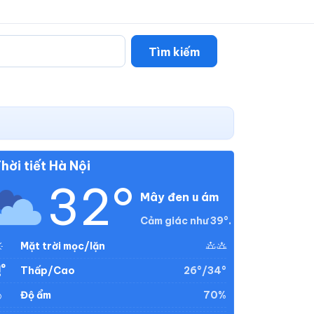
Tìm kiếm
hời tiết Hà Nội
32°
Mây đen u ám
Cảm giác như 39°.
Mặt trời mọc/lặn
26°/34°
Thấp/Cao
70%
Độ ẩm