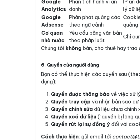
Google
Phân tích hành vi ẩn
IP ẩn 
Analytics
danh
lý dữ 
Google
Phân phát quảng cáo
Cookie
Adsense
theo ngữ cảnh
quảng 
Cơ quan
Yêu cầu bằng văn bản
Chỉ cu
nhà nước
theo pháp luật
Chúng tôi
không
bán, cho thuê hay trao 
6. Quyền của người dùng
Bạn có thể thực hiện các quyền sau (th
dụng):
Quyền được thông báo
về việc xử lý
Quyền truy cập
và nhận bản sao dữ 
Quyền chỉnh sửa
dữ liệu chưa chính 
Quyền xoá dữ liệu
(“quyền bị lãng q
Quyền rút lại sự đồng ý
đối với cook
Cách thực hiện
: gửi email tới
contact@th