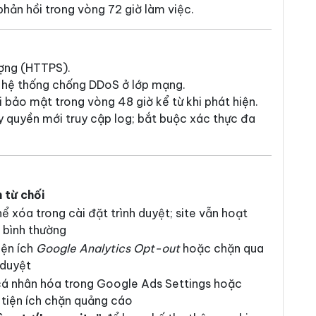
phản hồi trong vòng 72 giờ làm việc.
ượng (HTTPS).
 hệ thống chống DDoS ở lớp mạng.
ỗi bảo mật trong vòng 48 giờ kể từ khi phát hiện.
ủy quyền mới truy cập log; bắt buộc xác thực đa
 từ chối
ể xóa trong cài đặt trình duyệt; site vẫn hoạt
 bình thường
iện ích
Google Analytics Opt-out
hoặc chặn qua
 duyệt
cá nhân hóa trong Google Ads Settings hoặc
 tiện ích chặn quảng cáo