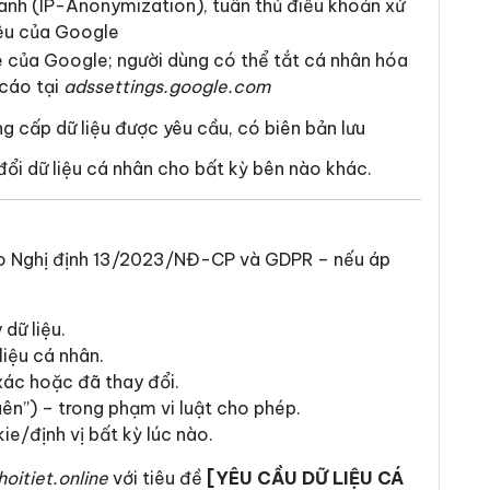
danh (IP-Anonymization), tuân thủ điều khoản xử
liệu của Google
 của Google; người dùng có thể tắt cá nhân hóa
cáo tại
adssettings.google.com
ng cấp dữ liệu được yêu cầu, có biên bản lưu
đổi dữ liệu cá nhân cho bất kỳ bên nào khác.
eo Nghị định 13/2023/NĐ-CP và GDPR – nếu áp
 dữ liệu.
liệu cá nhân.
xác hoặc đã thay đổi.
uên”) – trong phạm vi luật cho phép.
ie/định vị bất kỳ lúc nào.
oitiet.online
với tiêu đề
[YÊU CẦU DỮ LIỆU CÁ