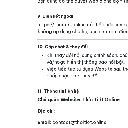
Bạn cũng có thể duyệt web ở chế độ
“Ri
9. Liên kết ngoài
https://thoitiet.online có thể chứa liên 
không
áp dụng cho họ; bạn nên xem điều
10. Cập nhật & thay đổi
Khi thay đổi nội dung chính sách, chú
và/hoặc hiển thị thông báo nổi bật.
Việc tiếp tục sử dụng Website sau t
chấp nhận các thay đổi.
11. Thông tin liên hệ
Chủ quản Website
:
Thời Tiết Online
Địa chỉ
:
Email
:
contact@thoitiet.online