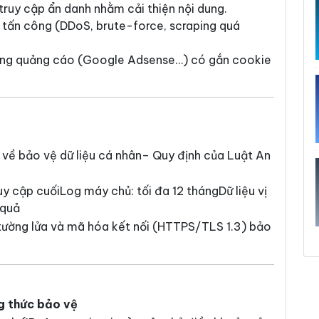
 truy cập ẩn danh nhằm cải thiện nội dung.
vi tấn công (DDoS, brute-force, scraping quá
mạng quảng cáo (Google Adsense…) có gắn cookie
về bảo vệ dữ liệu cá nhân– Quy định của Luật An
uy cập cuốiLog máy chủ: tối đa 12 thángDữ liệu vị
 quả
tường lửa và mã hóa kết nối (HTTPS/TLS 1.3) bảo
g thức bảo vệ