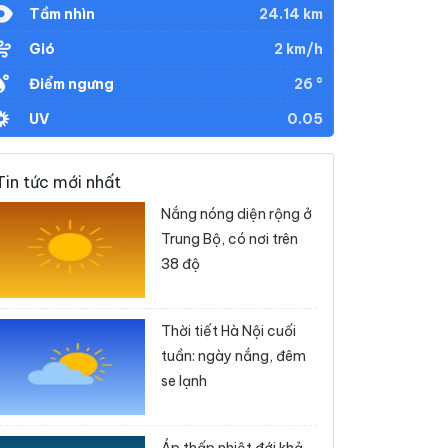
24.14 km
Tầm nhìn
2 km/h
Gió
26 °
Điểm ngưng
0.05
UV
Tin tức mới nhất
Nắng nóng diện rộng ở
Trung Bộ, có nơi trên
38 độ
Thời tiết Hà Nội cuối
tuần: ngày nắng, đêm
se lạnh