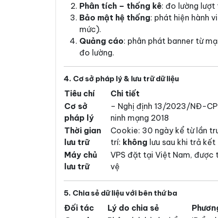
Phân tích – thống kê
: đo lường lượt
Bảo mật hệ thống
: phát hiện hành 
mức).
Quảng cáo
: phân phát banner từ 
đo lường.
4. Cơ sở pháp lý & lưu trữ dữ liệu
Tiêu chí
Chi tiết
Cơ sở
– Nghị định 13/2023/NĐ-CP 
pháp lý
ninh mạng 2018
Thời gian
Cookie: 30 ngày kể từ lần tr
lưu trữ
trí:
không
lưu sau khi trả kết
Máy chủ
VPS đặt tại Việt Nam, được 
lưu trữ
vệ
5. Chia sẻ dữ liệu với bên thứ ba
Đối tác
Lý do chia sẻ
Phươn