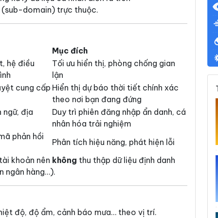
 (sub-domain) trực thuộc.
Mục đích
ệt, hệ điều
Tối ưu hiển thị, phòng chống gian
ình
lận
duyệt cung cấp
Hiển thị dự báo thời tiết chính xác
theo nơi bạn đang đứng
 ngữ, địa
Duy trì phiên đăng nhập ẩn danh, cá
nhân hóa trải nghiệm
 mã phản hồi
Phân tích hiệu năng, phát hiện lỗi
tài khoản nên
không
thu thập dữ liệu định danh
n ngân hàng…).
 nhiệt độ, độ ẩm, cảnh báo mưa… theo vị trí.