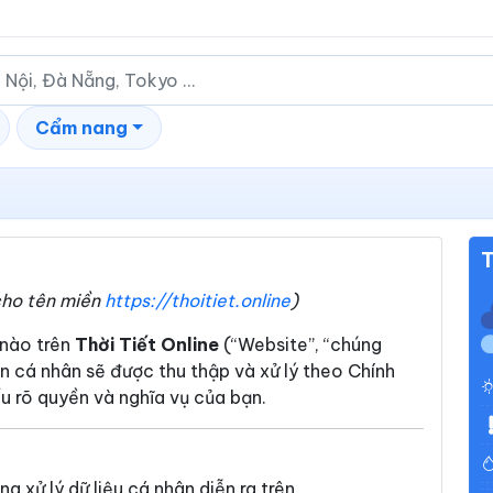
Cẩm nang
T
cho tên miền
https://thoitiet.online
)
 nào trên
Thời Tiết Online
(“Website”, “chúng
in cá nhân sẽ được thu thập và xử lý theo Chính
u rõ quyền và nghĩa vụ của bạn.
g xử lý dữ liệu cá nhân diễn ra trên