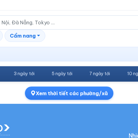
Cẩm nang
3 ngày tới
5 ngày tới
7 ngày tới
10 ng
Xem thời tiết các phường/xã
ọ
Nhi