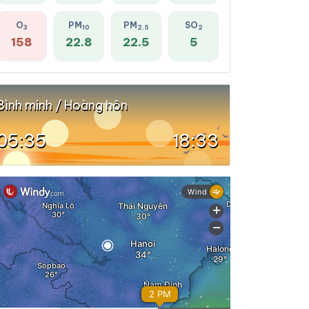
O
PM
PM
SO
3
10
2.5
2
158
22.8
22.5
5
Bình minh / Hoàng hôn
05:35
18:33