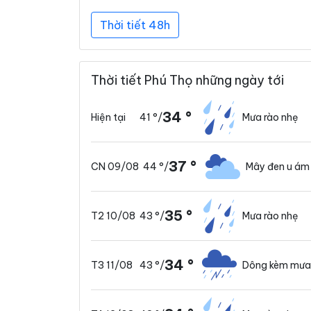
Thời tiết 48h
Thời tiết Phú Thọ những ngày tới
34 °
41 °
/
Mưa rào nhẹ
Hiện tại
37 °
44 °
/
Mây đen u ám
CN 09/08
35 °
43 °
/
Mưa rào nhẹ
T2 10/08
34 °
43 °
/
Dông kèm mưa
T3 11/08