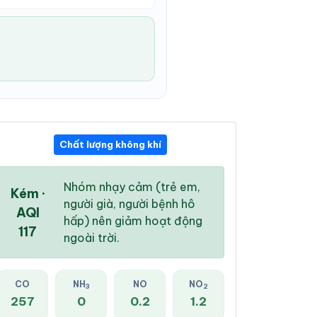
Chất lượng không khí
07:00 PM
08:00 PM
09:00 PM
31 °
/
37 °
30 °
/
36 °
29 °
/
36 °
Nhóm nhạy cảm (trẻ em,
Kém ·
người già, người bệnh hô
AQI
hấp) nên giảm hoạt động
117
ngoài trời.
32 %
21 %
11 %
Mây đen u ám
CO
NH
Mây đen u ám
NO
NO
Mây đen u ám
3
2
257
0
0.2
1.2