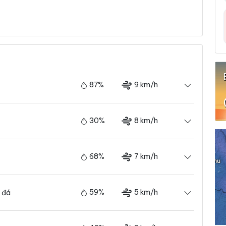
87%
9 km/h
30%
8 km/h
68%
7 km/h
59%
5 km/h
 đá