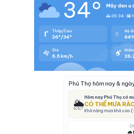
34°
Mây đen u 
🌅 05:34 · 🌇 
Thấp/Cao
Độ ẩ
26°/34°
64
Gió
Điểm
6.5 km/h
26.
Phú Thọ hôm nay & ngà
Hôm nay Phú Thọ có m
🌦️
CÓ THỂ MƯA RÀ
Khả năng mưa khá cao (~
Ch
🌧️