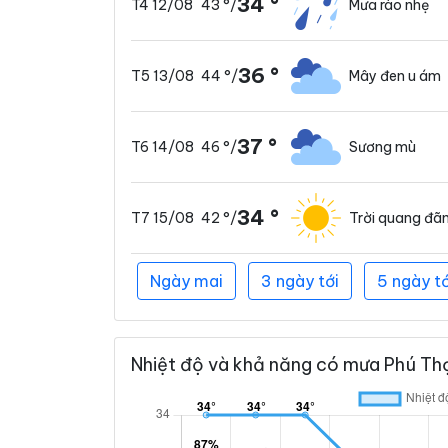
34 °
43 °
/
Mưa rào nhẹ
T4 12/08
36 °
44 °
/
Mây đen u ám
T5 13/08
37 °
46 °
/
Sương mù
T6 14/08
34 °
42 °
/
Trời quang đã
T7 15/08
Ngày mai
3 ngày tới
5 ngày tớ
Nhiệt độ và khả năng có mưa Phú Thọ