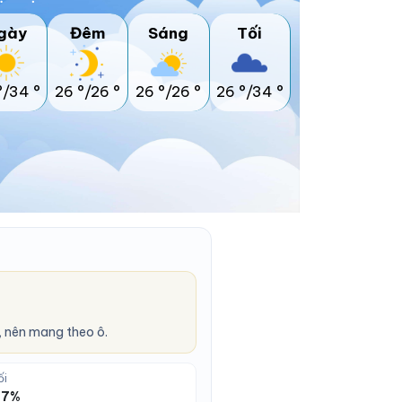
gày
Đêm
Sáng
Tối
°/34 °
26 °/26 °
26 °/26 °
26 °/34 °
 nên mang theo ô.
ối
 47%