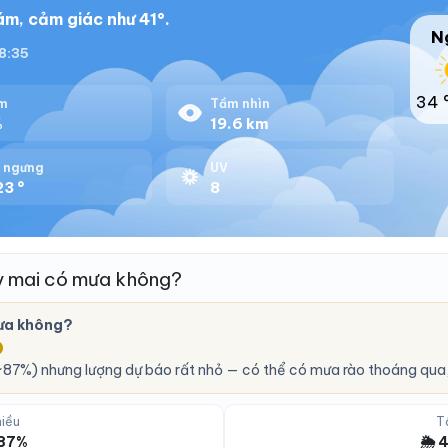
ám, cảm giác như 41°.
N
18:35
34 
m
Tầm nhìn
%
19.6 km
 ngưng
UV
23 °
8
y mai có mưa không?
ưa không?
O
87%) nhưng lượng dự báo rất nhỏ — có thể có mưa rào thoáng qua,
iều
T
 87%
🌦️