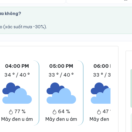
ưa không?
áo (xác suất mưa ~30%).
04:00 PM
05:00 PM
06:00 PM
34 °
/
40 °
33 °
/
40 °
33 °
/
39 °
77 %
64 %
47 %
Mây đen u ám
Mây đen u ám
Mây đen u ám