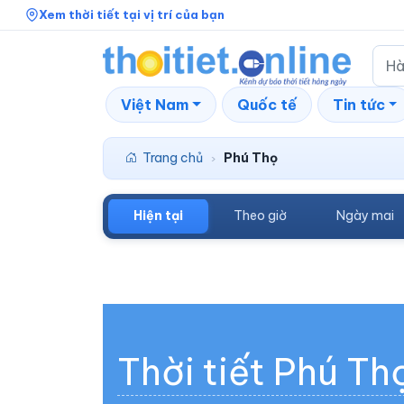
Xem thời tiết tại vị trí của bạn
Việt Nam
Quốc tế
Tin tức
Trang chủ
Phú Thọ
›
Hiện tại
Theo giờ
Ngày mai
Thời tiết Phú Th