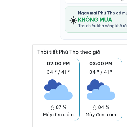
Ngày mai Phú Thọ có m
☀️
KHÔNG MƯA
Trời nhiều khả năng khô r
Thời tiết Phú Thọ theo giờ
02:00 PM
03:00 PM
34 °
/
41 °
34 °
/
41 °
87 %
84 %
Mây đen u ám
Mây đen u ám