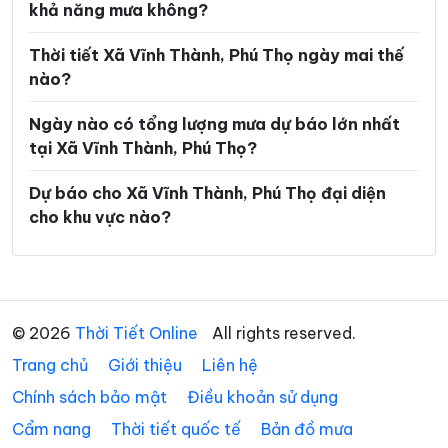
khả năng mưa không?
Xã Hợp Lý
Xã Hùng Việt
Thời tiết Xã Vĩnh Thành, Phú Thọ ngày mai thế
Xã Hương Cần
Xã Hy Cương
nào?
Xã Khả Cửu
Xã Kim Bôi
Ngày nào có tổng lượng mưa dự báo lớn nhất
Xã Lạc Lương
Xã Lạc Sơn
tại Xã Vĩnh Thành, Phú Thọ?
Xã Lạc Thủy
Xã Lai Đồng
Dự báo cho Xã Vĩnh Thành, Phú Thọ đại diện
cho khu vực nào?
Xã Lâm Thao
Xã Lập Thạch
Xã Liên Châu
Xã Liên Hòa
Xã Liên Minh
Xã Liên Sơn
© 2026
Thời Tiết Online
All rights reserved.
Xã Long Cốc
Xã Lương Sơn
Trang chủ
Giới thiệu
Liên hệ
Xã Mai Châu
Xã Mai Hạ
Chính sách bảo mật
Điều khoản sử dụng
Xã Minh Đài
Xã Minh Hòa
Cẩm nang
Thời tiết quốc tế
Bản đồ mưa