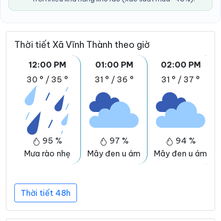
Thời tiết Xã Vĩnh Thành theo giờ
12:00 PM
01:00 PM
02:00 PM
30 °
/
35 °
31 °
/
36 °
31 °
/
37 °
95 %
97 %
94 %
Mưa rào nhẹ
Mây đen u ám
Mây đen u ám
Thời tiết 48h