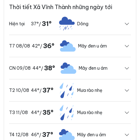
Thời tiết Xã Vĩnh Thành những ngày tới
31°
37°
Dông
Hiện tại
/
36°
42°
Mây đen u ám
T7 08/08
/
38°
44°
Mây đen u ám
CN 09/08
/
37°
44°
Mưa rào nhẹ
T2 10/08
/
35°
44°
Mưa rào nhẹ
T3 11/08
/
37°
46°
Mây đen u ám
T4 12/08
/