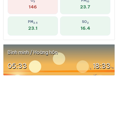
O
PM
3
10
146
23.7
PM
SO
2.5
2
23.1
16.4
Bình minh / Hoàng hôn
05:33
18:33