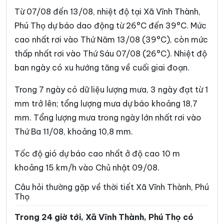
Xã Chân Mộng
Xã Chí Đám
Từ 07/08 đến 13/08, nhiệt độ tại Xã Vĩnh Thành,
Xã Chí Tiên
Xã Cự Đồng
Phú Thọ dự báo dao động từ 26°C đến 39°C. Mức
cao nhất rơi vào Thứ Năm 13/08 (39°C), còn mức
Xã Đà Bắc
Xã Đại Đình
thấp nhất rơi vào Thứ Sáu 07/08 (26°C). Nhiệt độ
Xã Đại Đồng
Xã Dân Chủ
ban ngày có xu hướng tăng về cuối giai đoạn.
Xã Đan Thượng
Xã Đạo Trù
Trong 7 ngày có dữ liệu lượng mưa, 3 ngày đạt từ 1
Xã Đào Xá
Xã Đoan Hùng
mm trở lên; tổng lượng mưa dự báo khoảng 18,7
mm. Tổng lượng mưa trong ngày lớn nhất rơi vào
Xã Đồng Lương
Xã Đông Thành
Thứ Ba 11/08, khoảng 10,8 mm.
Xã Đức Nhàn
Xã Dũng Tiến
Tốc độ gió dự báo cao nhất ở độ cao 10 m
Xã Hạ Hòa
Xã Hải Lựu
khoảng 15 km/h vào Chủ nhật 09/08.
Xã Hiền Lương
Xã Hiền Quan
Câu hỏi thường gặp về thời tiết Xã Vĩnh Thành, Phú
Thọ
Xã Hoàng An
Xã Hoàng Cương
Trong 24 giờ tới, Xã Vĩnh Thành, Phú Thọ có
Xã Hội Thịnh
Xã Hợp Kim