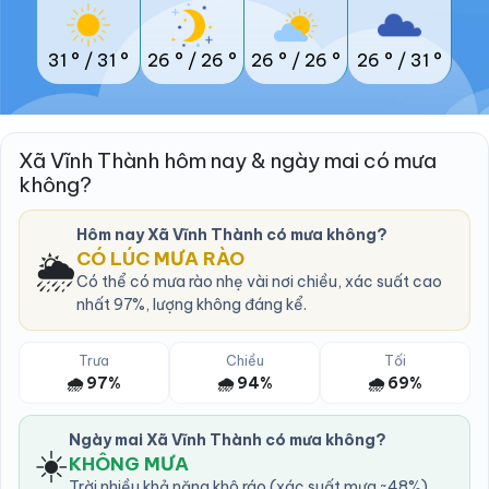
31 °
/
31 °
26 °
/
26 °
26 °
/
26 °
26 °
/
31 °
Xã Vĩnh Thành hôm nay & ngày mai có mưa
không?
Hôm nay Xã Vĩnh Thành có mưa không?
🌦️
CÓ LÚC MƯA RÀO
Có thể có mưa rào nhẹ vài nơi chiều, xác suất cao
nhất 97%, lượng không đáng kể.
Trưa
Chiều
Tối
🌧️ 97%
🌧️ 94%
🌧️ 69%
Ngày mai Xã Vĩnh Thành có mưa không?
☀️
KHÔNG MƯA
Trời nhiều khả năng khô ráo (xác suất mưa ~48%).