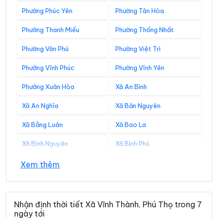
Phường Phúc Yên
Phường Tân Hòa
Phường Thanh Miếu
Phường Thống Nhất
Phường Vân Phú
Phường Việt Trì
Phường Vĩnh Phúc
Phường Vĩnh Yên
Phường Xuân Hòa
Xã An Bình
Xã An Nghĩa
Xã Bản Nguyên
Xã Bằng Luân
Xã Bao La
Xã Bình Nguyên
Xã Bình Phú
Xã Bình Tuyền
Xã Bình Xuyên
Xem thêm
Xã Cẩm Khê
Xã Cao Dương
Xã Cao Phong
Xã Cao Sơn
Nhận định thời tiết Xã Vĩnh Thành, Phú Thọ trong 7
ngày tới