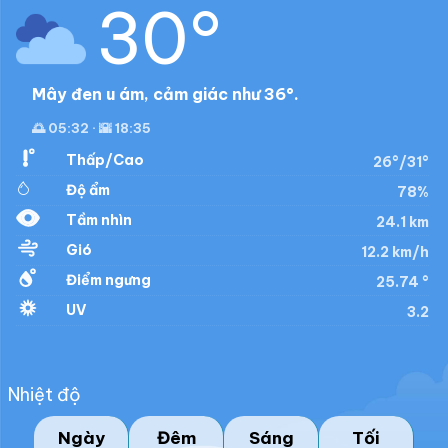
30°
Mây đen u ám, cảm giác như 36°.
🌅 05:32 · 🌇 18:35
Thấp/Cao
26°/31°
Độ ẩm
78%
Tầm nhìn
24.1 km
Gió
12.2 km/h
Điểm ngưng
25.74 °
UV
3.2
Nhiệt độ
Ngày
Đêm
Sáng
Tối