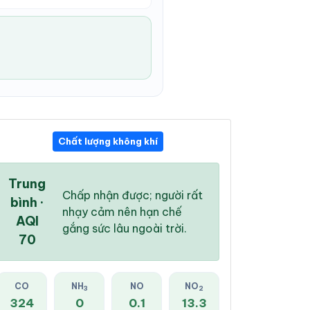
Chất lượng không khí
11:00 PM
12:00 AM
01:00 AM
28 °
/
34 °
27 °
/
34 °
27 °
/
34 °
Trung
Chấp nhận được; người rất
bình ·
nhạy cảm nên hạn chế
AQI
gắng sức lâu ngoài trời.
70
6 %
7 %
10 %
Mây đen u ám
Mây đen u ám
Mây đen u ám
CO
NH
NO
NO
3
2
324
0
0.1
13.3