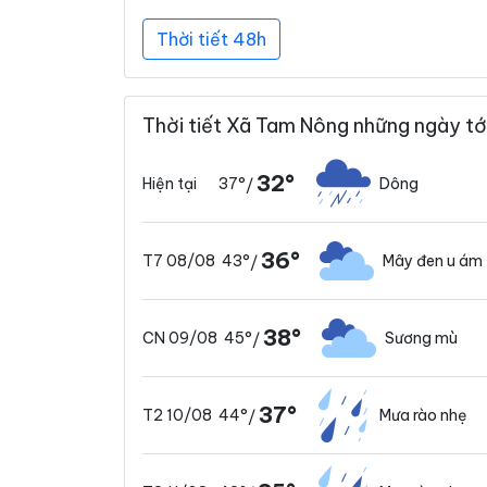
Thời tiết 48h
Thời tiết Xã Tam Nông những ngày tớ
32°
37°
Dông
Hiện tại
/
36°
43°
Mây đen u ám
T7 08/08
/
38°
45°
Sương mù
CN 09/08
/
37°
44°
Mưa rào nhẹ
T2 10/08
/