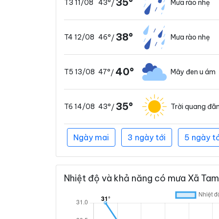
35°
43°
Mưa rào nhẹ
T3 11/08
/
38°
46°
Mưa rào nhẹ
T4 12/08
/
40°
47°
Mây đen u ám
T5 13/08
/
35°
43°
Trời quang đã
T6 14/08
/
Ngày mai
3 ngày tới
5 ngày tớ
Nhiệt độ và khả năng có mưa Xã Tam 