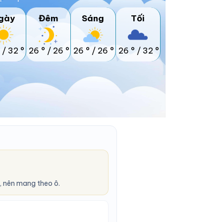
gày
Đêm
Sáng
Tối
/
32 °
26 °
/
26 °
26 °
/
26 °
26 °
/
32 °
 nên mang theo ô.