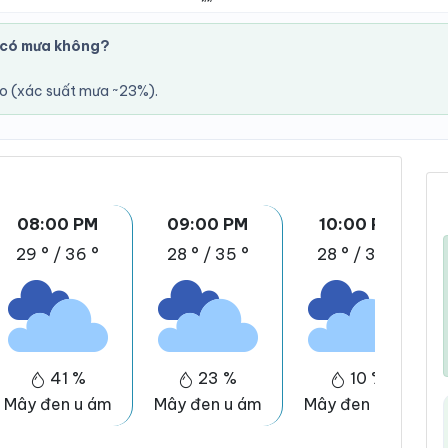
 có mưa không?
áo (xác suất mưa ~23%).
08:00 PM
09:00 PM
10:00 PM
29 °
/
36 °
28 °
/
35 °
28 °
/
35 °
41 %
23 %
10 %
Mây đen u ám
Mây đen u ám
Mây đen u ám