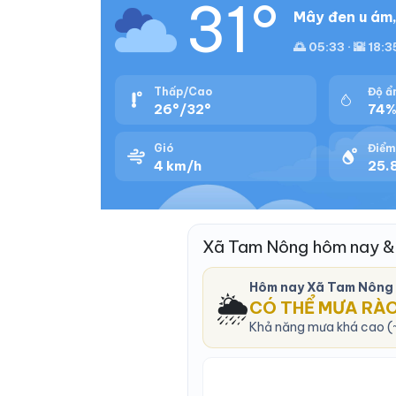
31°
Mây đen u ám,
🌅 05:33 · 🌇 18:3
Thấp/Cao
Độ ẩ
26°/32°
74
Gió
Điểm
4 km/h
25.8
Xã Tam Nông hôm nay &
Hôm nay Xã Tam Nông
🌦️
CÓ THỂ MƯA RÀ
Khả năng mưa khá cao (~