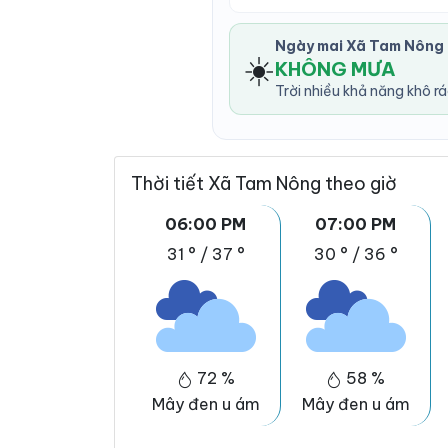
Ngày mai Xã Tam Nông
☀️
KHÔNG MƯA
Trời nhiều khả năng khô r
Thời tiết Xã Tam Nông theo giờ
06:00 PM
07:00 PM
31 °
/
37 °
30 °
/
36 °
72 %
58 %
Mây đen u ám
Mây đen u ám