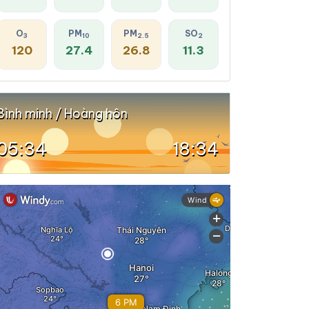
O
PM
PM
SO
3
10
2.5
2
120
27.4
26.8
11.3
Bình minh / Hoàng hôn
05:34
18:34