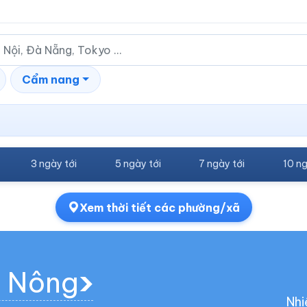
Cẩm nang
3 ngày tới
5 ngày tới
7 ngày tới
10 ng
Xem thời tiết các phường/xã
m Nông
Nhi