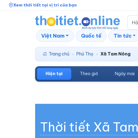
Xem thời tiết tại vị trí của bạn
Việt Nam
Quốc tế
Tin tức
Trang chủ
Phú Thọ
Xã Tam Nông
›
›
Hiện tại
Theo giờ
Ngày mai
Thời tiết Xã Ta