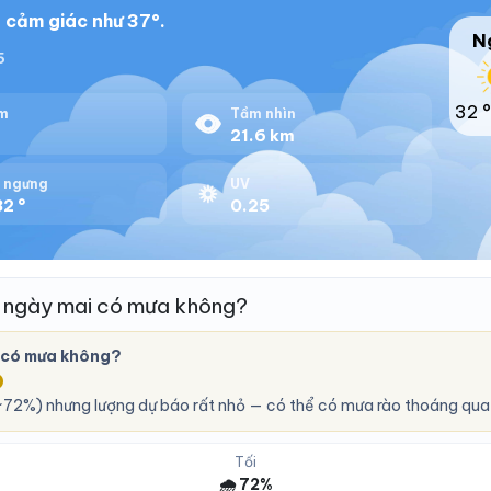
 cảm giác như 37°.
N
5
32 °
m
Tầm nhìn
%
21.6 km
 ngưng
UV
2 °
0.25
 ngày mai có mưa không?
 có mưa không?
O
72%) nhưng lượng dự báo rất nhỏ — có thể có mưa rào thoáng qua,
Tối
🌧️ 72%