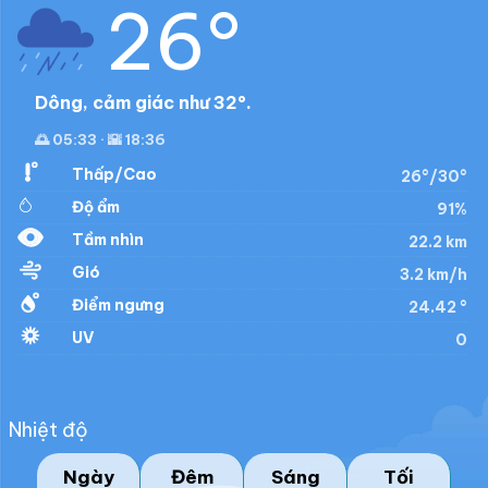
26°
Dông, cảm giác như 32°.
🌅 05:33 · 🌇 18:36
Thấp/Cao
26°/30°
Độ ẩm
91%
Tầm nhìn
22.2 km
Gió
3.2 km/h
Điểm ngưng
24.42 °
UV
0
Nhiệt độ
Ngày
Đêm
Sáng
Tối