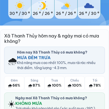
30 °
/
30 °
26 °
/
26 °
26 °
/
26 °
26 °
/
30 °
Xã Thanh Thủy hôm nay & ngày mai có mưa
không?
Hôm nay Xã Thanh Thủy có mưa không?
🌧️
MƯA ĐÊM TRƯA
Khả năng mưa cao nhất 100%, mưa rải rác nhiều
thời điểm, tổng lượng ~4.3 mm.
Đêm
Sáng
Trưa
Chiều
Tối
🌧️ 66%
🌧️ 87%
🌧️ 100%
🌧️ 100%
🌧️ 78%
Ngày mai Xã Thanh Thủy có mưa không?
☀️
KHÔNG MƯA
Trời nhiều khả năng khô ráo (xác suất mưa ~39%).