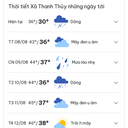
Thời tiết Xã Thanh Thủy những ngày tới
30°
36°
Dông
Hiện tại
/
36°
42°
Mây đen u ám
T7 08/08
/
37°
44°
Mưa rào nhẹ
CN 09/08
/
36°
44°
Dông
T2 10/08
/
37°
45°
Mây đen u ám
T3 11/08
/
38°
46°
Trời ít mây
T4 12/08
/