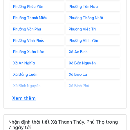
Phường Phúc Yên
Phường Tân Hòa
Phường Thanh Miếu
Phường Thống Nhất
Phường Vân Phú
Phường Việt Trì
Phường Vĩnh Phúc
Phường Vĩnh Yên
Phường Xuân Hòa
Xã An Bình
Xã An Nghĩa
Xã Bản Nguyên
Xã Bằng Luân
Xã Bao La
Xã Bình Nguyên
Xã Bình Phú
Xã Bình Tuyền
Xã Bình Xuyên
Xem thêm
Xã Cẩm Khê
Xã Cao Dương
Xã Cao Phong
Xã Cao Sơn
Nhận định thời tiết Xã Thanh Thủy, Phú Thọ trong
7 ngày tới