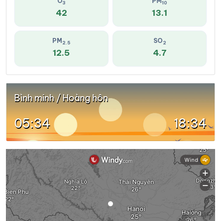
O
PM
3
10
42
13.1
PM
SO
2.5
2
12.5
4.7
Bình minh / Hoàng hôn
05:34
18:34