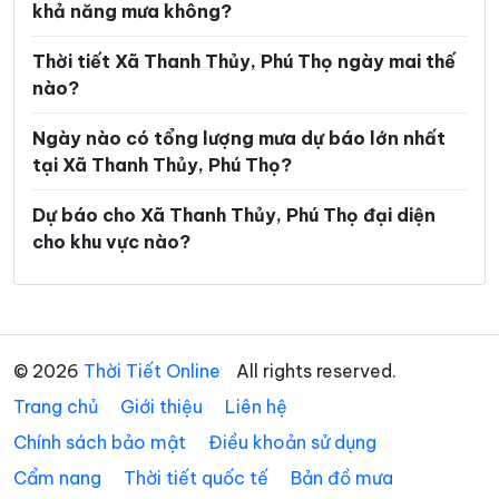
khả năng mưa không?
Xã Hợp Lý
Xã Hùng Việt
Thời tiết Xã Thanh Thủy, Phú Thọ ngày mai thế
Xã Hương Cần
Xã Hy Cương
nào?
Xã Khả Cửu
Xã Kim Bôi
Ngày nào có tổng lượng mưa dự báo lớn nhất
Xã Lạc Lương
Xã Lạc Sơn
tại Xã Thanh Thủy, Phú Thọ?
Xã Lạc Thủy
Xã Lai Đồng
Dự báo cho Xã Thanh Thủy, Phú Thọ đại diện
cho khu vực nào?
Xã Lâm Thao
Xã Lập Thạch
Xã Liên Châu
Xã Liên Hòa
Xã Liên Minh
Xã Liên Sơn
© 2026
Thời Tiết Online
All rights reserved.
Xã Long Cốc
Xã Lương Sơn
Trang chủ
Giới thiệu
Liên hệ
Xã Mai Châu
Xã Mai Hạ
Chính sách bảo mật
Điều khoản sử dụng
Xã Minh Đài
Xã Minh Hòa
Cẩm nang
Thời tiết quốc tế
Bản đồ mưa