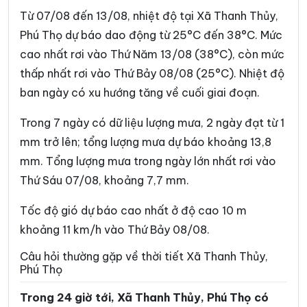
Xã Chân Mộng
Xã Chí Đám
Từ 07/08 đến 13/08, nhiệt độ tại Xã Thanh Thủy,
Xã Chí Tiên
Xã Cự Đồng
Phú Thọ dự báo dao động từ 25°C đến 38°C. Mức
cao nhất rơi vào Thứ Năm 13/08 (38°C), còn mức
Xã Đà Bắc
Xã Đại Đình
thấp nhất rơi vào Thứ Bảy 08/08 (25°C). Nhiệt độ
Xã Đại Đồng
Xã Dân Chủ
ban ngày có xu hướng tăng về cuối giai đoạn.
Xã Đan Thượng
Xã Đạo Trù
Trong 7 ngày có dữ liệu lượng mưa, 2 ngày đạt từ 1
Xã Đào Xá
Xã Đoan Hùng
mm trở lên; tổng lượng mưa dự báo khoảng 13,8
mm. Tổng lượng mưa trong ngày lớn nhất rơi vào
Xã Đồng Lương
Xã Đông Thành
Thứ Sáu 07/08, khoảng 7,7 mm.
Xã Đức Nhàn
Xã Dũng Tiến
Tốc độ gió dự báo cao nhất ở độ cao 10 m
Xã Hạ Hòa
Xã Hải Lựu
khoảng 11 km/h vào Thứ Bảy 08/08.
Xã Hiền Lương
Xã Hiền Quan
Câu hỏi thường gặp về thời tiết Xã Thanh Thủy,
Phú Thọ
Xã Hoàng An
Xã Hoàng Cương
Trong 24 giờ tới, Xã Thanh Thủy, Phú Thọ có
Xã Hội Thịnh
Xã Hợp Kim