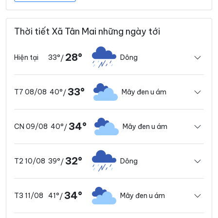
Thời tiết Xã Tân Mai những ngày tới
28°
33°
Dông
Hiện tại
/
33°
40°
Mây đen u ám
T7 08/08
/
34°
40°
Mây đen u ám
CN 09/08
/
32°
39°
Dông
T2 10/08
/
34°
41°
Mây đen u ám
T3 11/08
/