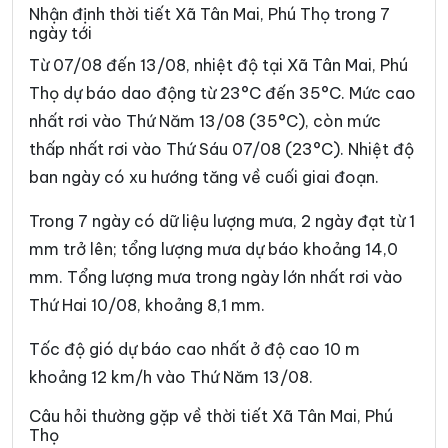
Xã Cao Phong
Xã Cao Sơn
Nhận định thời tiết Xã Tân Mai, Phú Thọ trong 7
ngày tới
Xã Chân Mộng
Xã Chí Đám
Từ 07/08 đến 13/08, nhiệt độ tại Xã Tân Mai, Phú
Xã Chí Tiên
Xã Cự Đồng
Thọ dự báo dao động từ 23°C đến 35°C. Mức cao
nhất rơi vào Thứ Năm 13/08 (35°C), còn mức
Xã Đà Bắc
Xã Đại Đình
thấp nhất rơi vào Thứ Sáu 07/08 (23°C). Nhiệt độ
Xã Đại Đồng
Xã Dân Chủ
ban ngày có xu hướng tăng về cuối giai đoạn.
Xã Đan Thượng
Xã Đạo Trù
Trong 7 ngày có dữ liệu lượng mưa, 2 ngày đạt từ 1
Xã Đào Xá
Xã Đoan Hùng
mm trở lên; tổng lượng mưa dự báo khoảng 14,0
mm. Tổng lượng mưa trong ngày lớn nhất rơi vào
Xã Đồng Lương
Xã Đông Thành
Thứ Hai 10/08, khoảng 8,1 mm.
Xã Đức Nhàn
Xã Dũng Tiến
Tốc độ gió dự báo cao nhất ở độ cao 10 m
Xã Hạ Hòa
Xã Hải Lựu
khoảng 12 km/h vào Thứ Năm 13/08.
Xã Hiền Lương
Xã Hiền Quan
Câu hỏi thường gặp về thời tiết Xã Tân Mai, Phú
Thọ
Xã Hoàng An
Xã Hoàng Cương