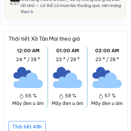
rất nhỏ — có thể có mưa rào thoáng qua, nên mang
theo ô.
Thời tiết Xã Tân Mai theo giờ
12:00 AM
01:00 AM
02:00 AM
24 °
/
28 °
23 °
/
28 °
23 °
/
28 °
65 %
58 %
57 %
Mây đen u ám
Mây đen u ám
Mây đen u ám
Thời tiết 48h