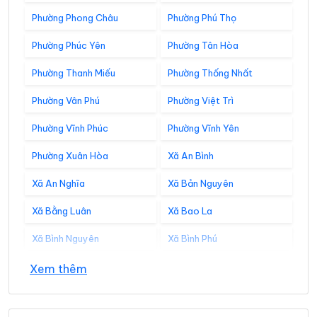
Phường Phong Châu
Phường Phú Thọ
Phường Phúc Yên
Phường Tân Hòa
Phường Thanh Miếu
Phường Thống Nhất
Phường Vân Phú
Phường Việt Trì
Phường Vĩnh Phúc
Phường Vĩnh Yên
Phường Xuân Hòa
Xã An Bình
Xã An Nghĩa
Xã Bản Nguyên
Xã Bằng Luân
Xã Bao La
Xã Bình Nguyên
Xã Bình Phú
Xã Bình Tuyền
Xã Bình Xuyên
Xem thêm
Xã Cẩm Khê
Xã Cao Dương