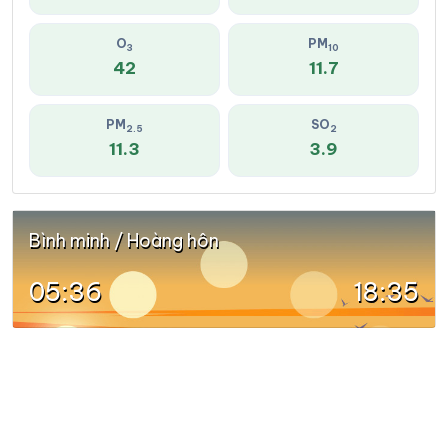
O
PM
3
10
42
11.7
PM
SO
2.5
2
11.3
3.9
Bình minh / Hoàng hôn
05:36
18:35