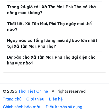
Trong 24 giờ tới, Xã Tân Mai, Phú Thọ có khả
Xã Hội Thịnh
Xã Hợp Kim
năng mưa không?
Xã Hợp Lý
Xã Hùng Việt
Thời tiết Xã Tân Mai, Phú Thọ ngày mai thế
Xã Hương Cần
Xã Hy Cương
nào?
Xã Khả Cửu
Xã Kim Bôi
Ngày nào có tổng lượng mưa dự báo lớn nhất
Xã Lạc Lương
Xã Lạc Sơn
tại Xã Tân Mai, Phú Thọ?
Xã Lạc Thủy
Xã Lai Đồng
Dự báo cho Xã Tân Mai, Phú Thọ đại diện cho
khu vực nào?
Xã Lâm Thao
Xã Lập Thạch
Xã Liên Châu
Xã Liên Hòa
Xã Liên Minh
Xã Liên Sơn
© 2026
Thời Tiết Online
All rights reserved.
Xã Long Cốc
Xã Lương Sơn
Trang chủ
Giới thiệu
Liên hệ
Xã Mai Châu
Xã Mai Hạ
Chính sách bảo mật
Điều khoản sử dụng