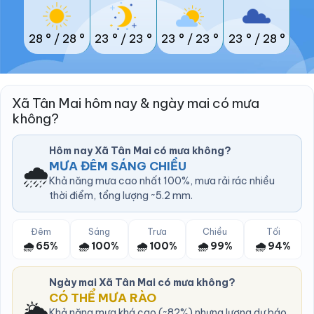
28 °
/
28 °
23 °
/
23 °
23 °
/
23 °
23 °
/
28 °
Xã Tân Mai hôm nay & ngày mai có mưa
không?
Hôm nay Xã Tân Mai có mưa không?
🌧️
MƯA ĐÊM SÁNG CHIỀU
Khả năng mưa cao nhất 100%, mưa rải rác nhiều
thời điểm, tổng lượng ~5.2 mm.
Đêm
Sáng
Trưa
Chiều
Tối
🌧️ 65%
🌧️ 100%
🌧️ 100%
🌧️ 99%
🌧️ 94%
Ngày mai Xã Tân Mai có mưa không?
CÓ THỂ MƯA RÀO
🌦️
Khả năng mưa khá cao (~82%) nhưng lượng dự báo