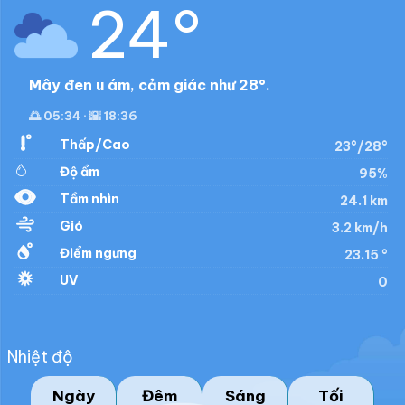
24°
Mây đen u ám, cảm giác như 28°.
🌅 05:34 · 🌇 18:36
Thấp/Cao
23°/28°
Độ ẩm
95%
Tầm nhìn
24.1 km
Gió
3.2 km/h
Điểm ngưng
23.15 °
UV
0
Nhiệt độ
Ngày
Đêm
Sáng
Tối