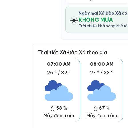
Ngày mai Xã Đào Xá có
☀️
KHÔNG MƯA
Trời nhiều khả năng khô r
Thời tiết Xã Đào Xá theo giờ
07:00 AM
08:00 AM
26 °
/
32 °
27 °
/
33 °
58 %
67 %
Mây đen u ám
Mây đen u ám