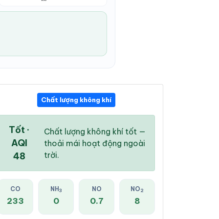
Chất lượng không khí
12:00 PM
01:00 PM
02:00 PM
29 °
/
34 °
29 °
/
35 °
30 °
/
35 °
Tốt ·
Chất lượng không khí tốt —
AQI
thoải mái hoạt động ngoài
trời.
48
97 %
97 %
94 %
CO
NH
NO
NO
3
2
Mưa rào nhẹ
Mây đen u ám
Mây đen u ám
233
0
0.7
8