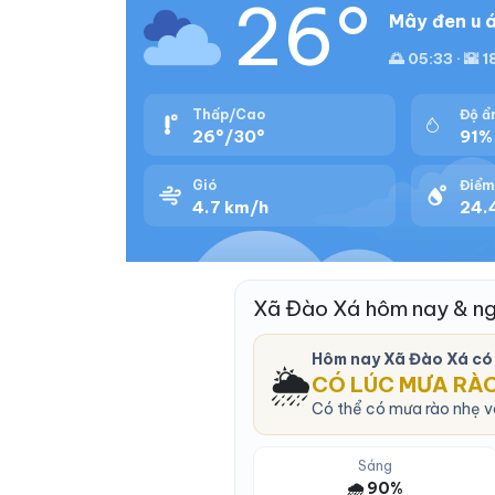
26°
Mây đen u á
🌅 05:33 · 🌇 1
Thấp/Cao
Độ ẩ
26°/30°
91%
Gió
Điểm
4.7 km/h
24.
Xã Đào Xá hôm nay & n
Hôm nay Xã Đào Xá có
🌦️
CÓ LÚC MƯA RÀ
Có thể có mưa rào nhẹ và
Sáng
🌧️ 90%