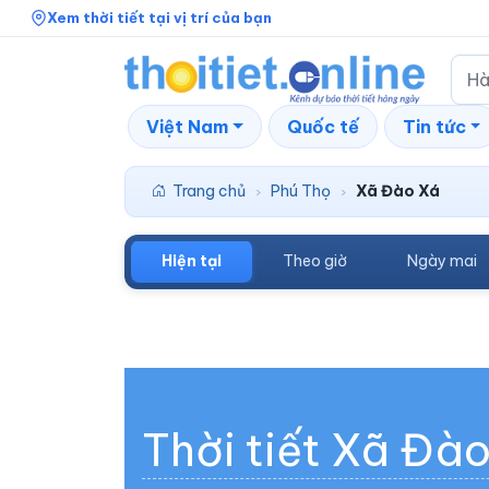
Xem thời tiết tại vị trí của bạn
Việt Nam
Quốc tế
Tin tức
Trang chủ
Phú Thọ
Xã Đào Xá
›
›
Hiện tại
Theo giờ
Ngày mai
Thời tiết Xã Đà