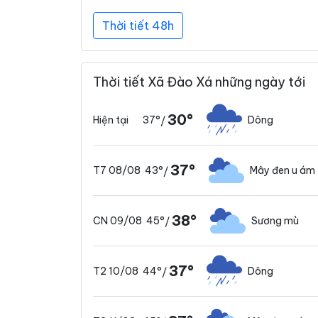
Thời tiết 48h
Thời tiết Xã Đào Xá những ngày tới
30°
37°
Dông
Hiện tại
/
37°
43°
Mây đen u ám
T7 08/08
/
38°
45°
Sương mù
CN 09/08
/
37°
44°
Dông
T2 10/08
/