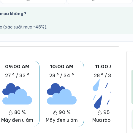
 mưa không?
áo (xác suất mưa ~45%).
09:00 AM
10:00 AM
11:00 AM
27 °
/
33 °
28 °
/
34 °
28 °
/
34 °
80 %
90 %
95 %
Mây đen u ám
Mây đen u ám
Mưa rào nhẹ