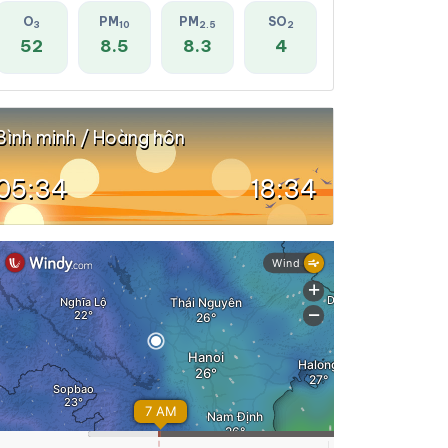
O
PM
PM
SO
3
10
2.5
2
52
8.5
8.3
4
Bình minh / Hoàng hôn
05:34
18:34