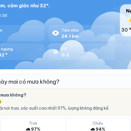
m, cảm giác như 32°.
N
8:35
30 
m
Tầm nhìn
24.1 km
 ngưng
UV
42 °
0.2
gày mai có mưa không?
 mưa không?
O
i nơi trưa, xác suất cao nhất 97%, lượng không đáng kể.
Trưa
Chiều
🌧️ 97%
🌧️ 94%