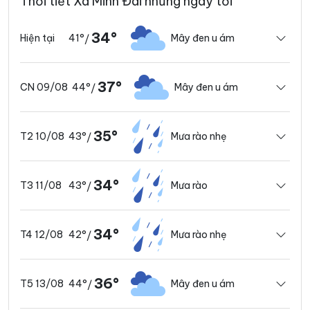
Thời tiết Xã Minh Đài những ngày tới
34°
41°
Mây đen u ám
Hiện tại
/
37°
44°
Mây đen u ám
CN 09/08
/
35°
43°
Mưa rào nhẹ
T2 10/08
/
34°
43°
Mưa rào
T3 11/08
/
34°
42°
Mưa rào nhẹ
T4 12/08
/
36°
44°
Mây đen u ám
T5 13/08
/