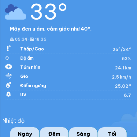
33°
Mây đen u ám, cảm giác như 40°.
🌅 05:34 · 🌇 18:36
Thấp/Cao
25°/34°
Độ ẩm
63%
Tầm nhìn
24.1 km
Gió
2.5 km/h
Điểm ngưng
25.02 °
UV
6.7
Nhiệt độ
Ngày
Đêm
Sáng
Tối