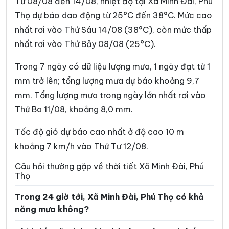
Từ 08/08 đến 14/08, nhiệt độ tại Xã Minh Đài, Phú
Xã Chí Tiên
Xã Cự Đồng
Thọ dự báo dao động từ 25°C đến 38°C. Mức cao
nhất rơi vào Thứ Sáu 14/08 (38°C), còn mức thấp
Xã Đà Bắc
Xã Đại Đình
nhất rơi vào Thứ Bảy 08/08 (25°C).
Xã Đại Đồng
Xã Dân Chủ
Trong 7 ngày có dữ liệu lượng mưa, 1 ngày đạt từ 1
Xã Đan Thượng
Xã Đạo Trù
mm trở lên; tổng lượng mưa dự báo khoảng 9,7
Xã Đào Xá
Xã Đoan Hùng
mm. Tổng lượng mưa trong ngày lớn nhất rơi vào
Thứ Ba 11/08, khoảng 8,0 mm.
Xã Đồng Lương
Xã Đông Thành
Xã Đức Nhàn
Xã Dũng Tiến
Tốc độ gió dự báo cao nhất ở độ cao 10 m
khoảng 7 km/h vào Thứ Tư 12/08.
Xã Hạ Hòa
Xã Hải Lựu
Câu hỏi thường gặp về thời tiết Xã Minh Đài, Phú
Xã Hiền Lương
Xã Hiền Quan
Thọ
Xã Hoàng An
Xã Hoàng Cương
Trong 24 giờ tới, Xã Minh Đài, Phú Thọ có khả
năng mưa không?
Xã Hội Thịnh
Xã Hợp Kim