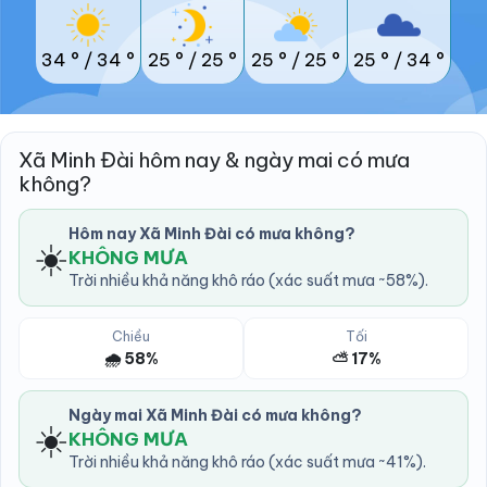
34 °
/
34 °
25 °
/
25 °
25 °
/
25 °
25 °
/
34 °
Xã Minh Đài hôm nay & ngày mai có mưa
không?
Hôm nay Xã Minh Đài có mưa không?
☀️
KHÔNG MƯA
Trời nhiều khả năng khô ráo (xác suất mưa ~58%).
Chiều
Tối
🌧️ 58%
⛅ 17%
Ngày mai Xã Minh Đài có mưa không?
☀️
KHÔNG MƯA
Trời nhiều khả năng khô ráo (xác suất mưa ~41%).