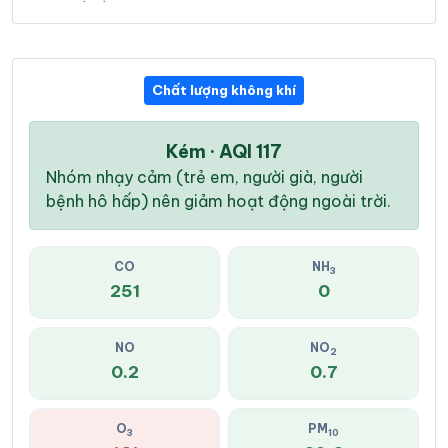
Chất lượng không khí
Kém · AQI 117
Nhóm nhạy cảm (trẻ em, người già, người
bệnh hô hấp) nên giảm hoạt động ngoài trời.
CO
NH
3
251
0
NO
NO
2
0.2
0.7
O
PM
3
10