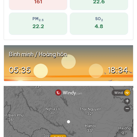
161
22.6
PM
SO
2.5
2
22.2
4.8
Bình minh / Hoàng hôn
05:35
18:34