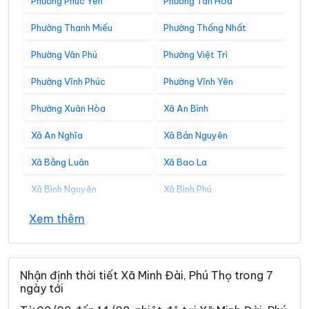
Phường Phúc Yên
Phường Tân Hòa
Phường Thanh Miếu
Phường Thống Nhất
Phường Vân Phú
Phường Việt Trì
Phường Vĩnh Phúc
Phường Vĩnh Yên
Phường Xuân Hòa
Xã An Bình
Xã An Nghĩa
Xã Bản Nguyên
Xã Bằng Luân
Xã Bao La
Xã Bình Nguyên
Xã Bình Phú
Xã Bình Tuyền
Xã Bình Xuyên
Xem thêm
Xã Cẩm Khê
Xã Cao Dương
Xã Cao Phong
Xã Cao Sơn
Nhận định thời tiết Xã Minh Đài, Phú Thọ trong 7
ngày tới
Xã Chân Mộng
Xã Chí Đám