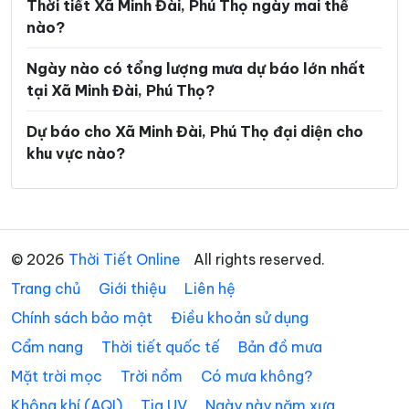
Xã Hợp Lý
Xã Hùng Việt
Thời tiết Xã Minh Đài, Phú Thọ ngày mai thế
nào?
Xã Hương Cần
Xã Hy Cương
Ngày nào có tổng lượng mưa dự báo lớn nhất
Xã Khả Cửu
Xã Kim Bôi
tại Xã Minh Đài, Phú Thọ?
Xã Lạc Lương
Xã Lạc Sơn
Dự báo cho Xã Minh Đài, Phú Thọ đại diện cho
Xã Lạc Thủy
Xã Lai Đồng
khu vực nào?
Xã Lâm Thao
Xã Lập Thạch
Xã Liên Châu
Xã Liên Hòa
Xã Liên Minh
Xã Liên Sơn
© 2026
Thời Tiết Online
All rights reserved.
Trang chủ
Xã Long Cốc
Giới thiệu
Liên hệ
Xã Lương Sơn
Chính sách bảo mật
Điều khoản sử dụng
Xã Mai Châu
Xã Mai Hạ
Cẩm nang
Thời tiết quốc tế
Bản đồ mưa
Xã Minh Hòa
Xã Mường Bi
Mặt trời mọc
Trời nồm
Có mưa không?
Xã Mường Động
Xã Mường Hoa
Không khí (AQI)
Tia UV
Ngày này năm xưa