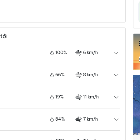
tới
100%
6 km/h
66%
8 km/h
19%
11 km/h
54%
7 km/h