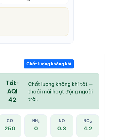
Chất lượng không khí
02:00 PM
03:00 PM
04:00 PM
27 °
/
32 °
27 °
/
32 °
27 °
/
32 °
Tốt ·
Chất lượng không khí tốt —
AQI
thoải mái hoạt động ngoài
trời.
42
94 %
95 %
94 %
CO
NH
NO
NO
3
2
Mây đen u ám
Mây đen u ám
Mây đen u ám
250
0
0.3
4.2