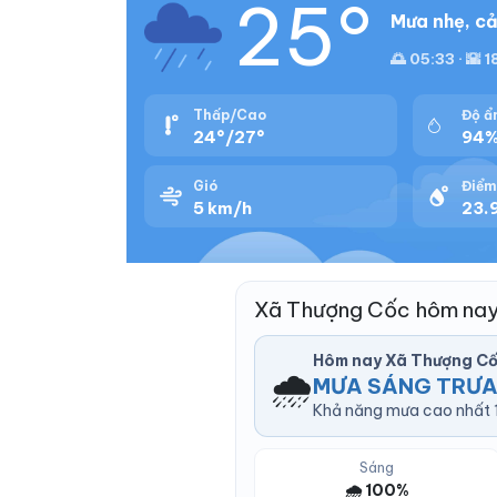
25°
Mưa nhẹ, cả
🌅 05:33 · 🌇 
Thấp/Cao
Độ ẩ
24°/27°
94
Gió
Điểm
5 km/h
23.9
Xã Thượng Cốc hôm nay
Hôm nay Xã Thượng Cố
🌧️
MƯA SÁNG TRƯA
Khả năng mưa cao nhất 1
Sáng
🌧️ 100%