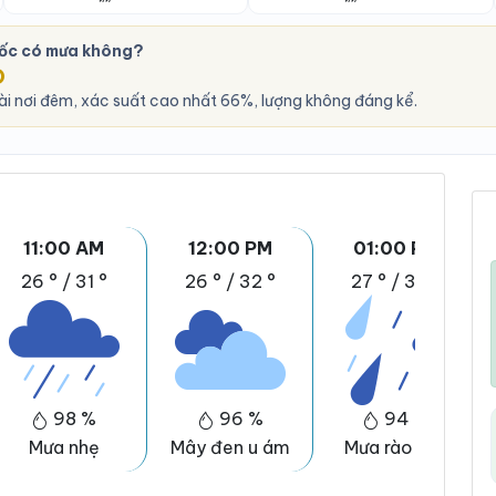
ốc có mưa không?
O
ài nơi đêm, xác suất cao nhất 66%, lượng không đáng kể.
11:00 AM
12:00 PM
01:00 PM
26 °
/
31 °
26 °
/
32 °
27 °
/
32 °
98 %
96 %
94 %
Mưa nhẹ
Mây đen u ám
Mưa rào nhẹ