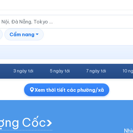
Cẩm nang
3 ngày tới
5 ngày tới
7 ngày tới
10 ng
Xem thời tiết các phường/xã
ượng Cốc
Nhi