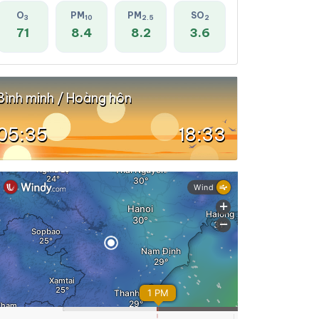
O
PM
PM
SO
3
10
2.5
2
71
8.4
8.2
3.6
Bình minh / Hoàng hôn
05:35
18:33