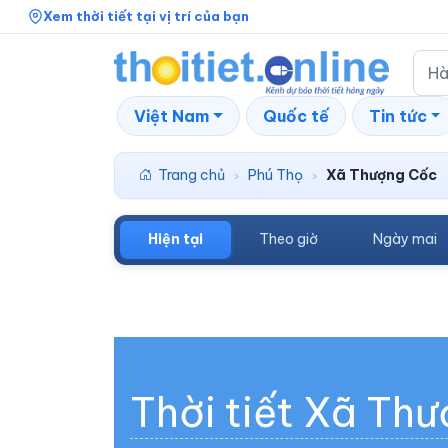
Xem thời tiết tại vị trí của bạn
Việt Nam
Quốc tế
Tin tức
Trang chủ
Phú Thọ
Xã Thượng Cốc
›
›
Hiện tại
Theo giờ
Ngày mai
Thời tiết Xã Th