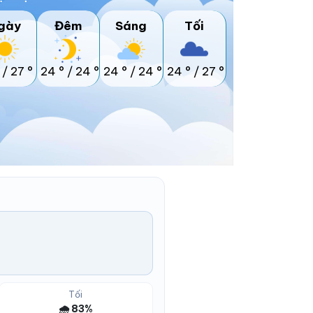
gày
Đêm
Sáng
Tối
/
27 °
24 °
/
24 °
24 °
/
24 °
24 °
/
27 °
Tối
🌧️ 83%