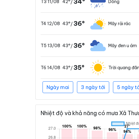
34°
42°
Dông
T3 11/08
/
36°
43°
Mây rải rác
T4 12/08
/
36°
43°
Mây đen u ám
T5 13/08
/
35°
43°
Trời quang đã
T6 14/08
/
Ngày mai
3 ngày tới
5 ngày tớ
Nhiệt độ và khả năng có mưa Xã Thượ