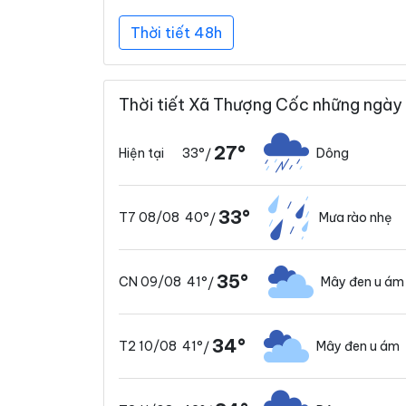
Thời tiết 48h
Thời tiết Xã Thượng Cốc những ngày 
27°
33°
Dông
Hiện tại
/
33°
40°
Mưa rào nhẹ
T7 08/08
/
35°
41°
Mây đen u ám
CN 09/08
/
34°
41°
Mây đen u ám
T2 10/08
/