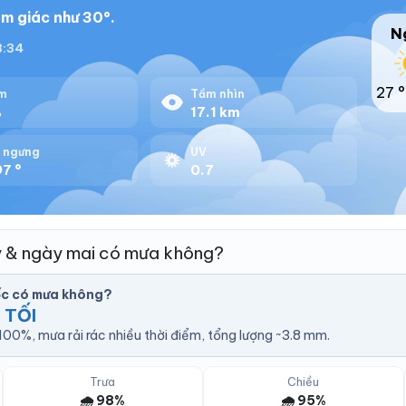
m giác như 30°.
N
18:34
27 °
m
Tầm nhìn
%
17.1 km
 ngưng
UV
7 °
0.7
 & ngày mai có mưa không?
c có mưa không?
 TỐI
00%, mưa rải rác nhiều thời điểm, tổng lượng ~3.8 mm.
Trưa
Chiều
🌧️ 98%
🌧️ 95%