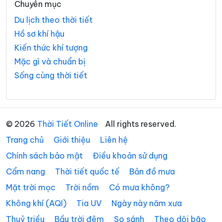
Chuyên mục
Du lịch theo thời tiết
Hồ sơ khí hậu
Kiến thức khí tượng
Mặc gì và chuẩn bị
Sống cùng thời tiết
© 2026
Thời Tiết Online
All rights reserved.
Trang chủ
Giới thiệu
Liên hệ
Chính sách bảo mật
Điều khoản sử dụng
Cẩm nang
Thời tiết quốc tế
Bản đồ mưa
Mặt trời mọc
Trời nồm
Có mưa không?
Không khí (AQI)
Tia UV
Ngày này năm xưa
Thuỷ triều
Bầu trời đêm
So sánh
Theo dõi bão