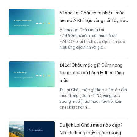
Vì sao Lai Châu mưa nhiều, mùa
hè mát? Khí hậu vùng núi Tây Bắc
Vì sao Lai Châu mưa tới
~2.460mm/năm mà mùa hè chỉ
~24°C? Giải thích qua địa hình cao,
hiệu ứng địa hình và gió…
Đi Lai Châu mặc gì? Cẩm nang
trang phục và hành lý theo từng
mùa
Đi Lai Châu mặc gì theo mùa: áo ấm
mùa đông (đêm ~11°C, vùng cao
sương muối), áo mưa mùa hè, kèm
checklist hành…
Du lịch Lai Châu mùa nào đẹp?
Nên đi tháng mấy ngắm ruộng