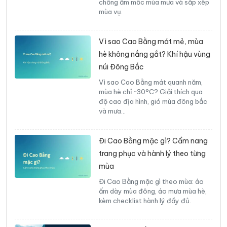
chống ẩm mốc mùa mưa và sắp xếp
mùa vụ.
Vì sao Cao Bằng mát mẻ, mùa
hè không nắng gắt? Khí hậu vùng
núi Đông Bắc
Vì sao Cao Bằng mát quanh năm,
mùa hè chỉ ~30°C? Giải thích qua
độ cao địa hình, gió mùa đông bắc
và mưa…
Đi Cao Bằng mặc gì? Cẩm nang
trang phục và hành lý theo từng
mùa
Đi Cao Bằng mặc gì theo mùa: áo
ấm dày mùa đông, áo mưa mùa hè,
kèm checklist hành lý đầy đủ.