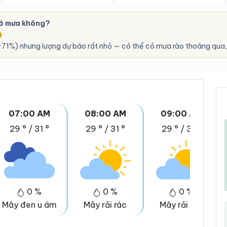
ó mưa không?
O
71%) nhưng lượng dự báo rất nhỏ — có thể có mưa rào thoáng qua,
07:00 AM
08:00 AM
09:00 AM
29 °
/
31 °
29 °
/
31 °
29 °
/
31 °
0 %
0 %
0 %
Mây đen u ám
Mây rải rác
Mây rải rác