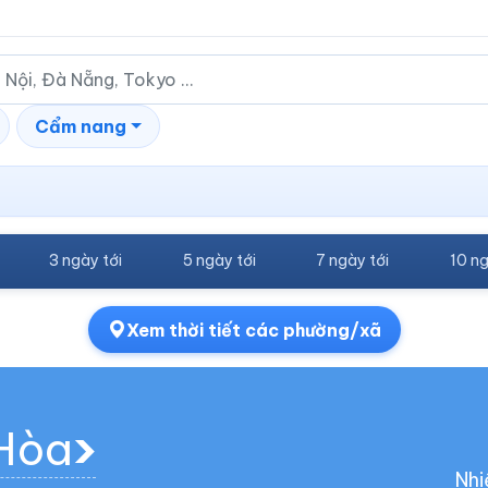
Cẩm nang
3 ngày tới
5 ngày tới
7 ngày tới
10 ng
Xem thời tiết các phường/xã
 Hòa
Nhi