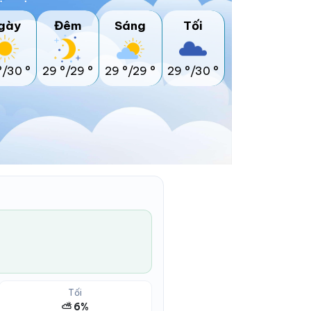
gày
Đêm
Sáng
Tối
°/30 °
29 °/29 °
29 °/29 °
29 °/30 °
Tối
⛅ 6%