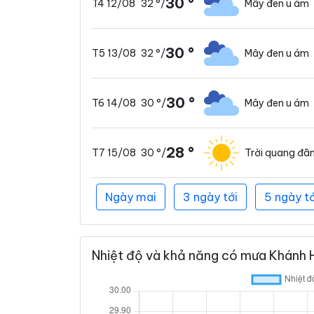
30 °
32 °
/
Mây đen u ám
T4 12/08
30 °
32 °
/
Mây đen u ám
T5 13/08
30 °
30 °
/
Mây đen u ám
T6 14/08
28 °
30 °
/
Trời quang đã
T7 15/08
Ngày mai
3 ngày tới
5 ngày tớ
Nhiệt độ và khả năng có mưa Khánh H