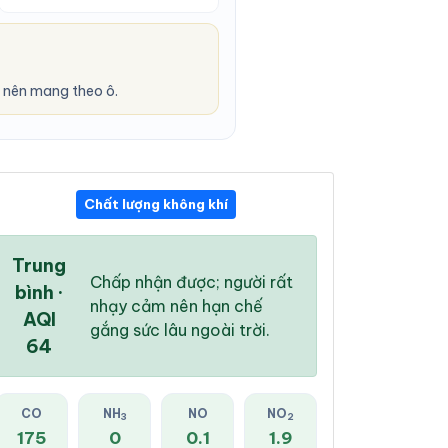
 nên mang theo ô.
Chất lượng không khí
10:00 AM
11:00 AM
12:00 PM
29 °
/
31 °
30 °
/
32 °
29 °
/
32 °
Trung
Chấp nhận được; người rất
bình ·
nhạy cảm nên hạn chế
AQI
gắng sức lâu ngoài trời.
64
0 %
0 %
0 %
Mây đen u ám
Mây rải rác
Mây rải rác
CO
NH
NO
NO
3
2
175
0
0.1
1.9