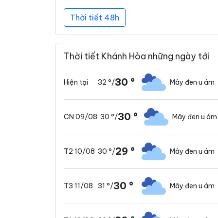
Thời tiết 48h
Thời tiết Khánh Hòa những ngày tới
30 °
32 °
/
Mây đen u ám
Hiện tại
30 °
30 °
/
Mây đen u ám
CN 09/08
29 °
30 °
/
Mây đen u ám
T2 10/08
30 °
31 °
/
Mây đen u ám
T3 11/08