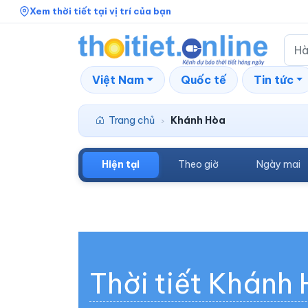
Xem thời tiết tại vị trí của bạn
Việt Nam
Quốc tế
Tin tức
Trang chủ
Khánh Hòa
›
Hiện tại
Theo giờ
Ngày mai
Thời tiết Khánh