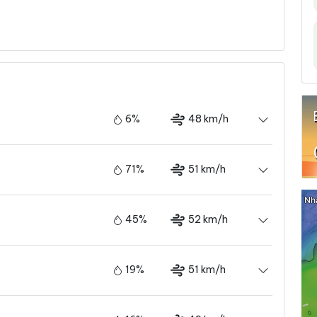
6%
48 km/h
71%
51 km/h
45%
52 km/h
19%
51 km/h