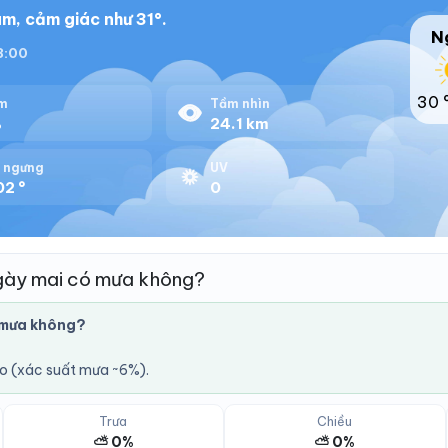
m, cảm giác như 31°.
N
18:00
30 
m
Tầm nhìn
%
24.1 km
 ngưng
UV
02 °
0
gày mai có mưa không?
 mưa không?
áo (xác suất mưa ~6%).
Trưa
Chiều
⛅ 0%
⛅ 0%