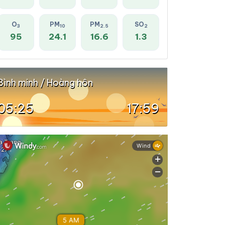
O
PM
PM
SO
3
10
2.5
2
95
24.1
16.6
1.3
Bình minh / Hoàng hôn
05:25
17:59