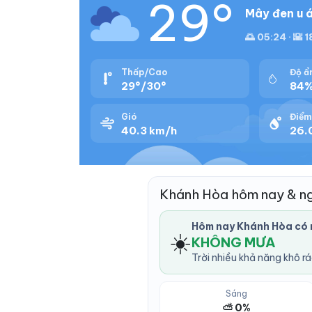
29°
Mây đen u á
🌅 05:24 · 🌇 
Thấp/Cao
Độ ẩ
29°/30°
84
Gió
Điểm
40.3 km/h
26.
Khánh Hòa hôm nay & n
Hôm nay Khánh Hòa có
☀️
KHÔNG MƯA
Trời nhiều khả năng khô r
Sáng
⛅ 0%