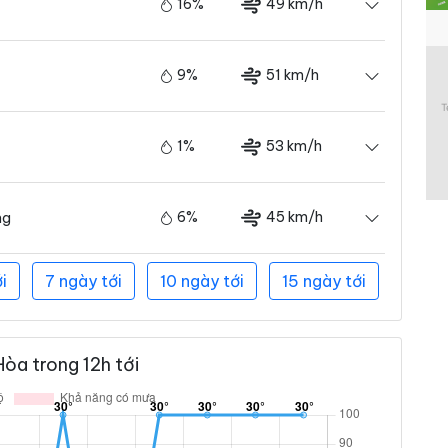
16%
49 km/h
9%
51 km/h
1%
53 km/h
6%
45 km/h
ng
i
7 ngày tới
10 ngày tới
15 ngày tới
òa trong 12h tới