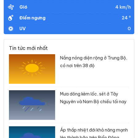
4 km/h
Gió
24 °
Điểm ngưng
0
UV
Tin tức mới nhất
Nắng nóng diện rộng ở Trung Bộ,
có nơi trên 38 độ
Mưa dông kèm lốc, sét ở Tây
Nguyên và Nam Bộ chiều tối nay
Áp thấp nhiệt đới khả năng mạnh
lên thành bão trên Biển Đông