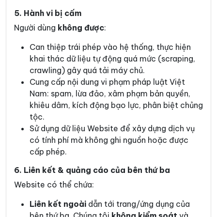
5. Hành vi bị cấm
Người dùng
không được
:
Can thiệp trái phép vào hệ thống, thực hiện
khai thác dữ liệu tự động quá mức (scraping,
crawling) gây quá tải máy chủ.
Cung cấp nội dung vi phạm pháp luật Việt
Nam: spam, lừa đảo, xâm phạm bản quyền,
khiêu dâm, kích động bạo lực, phân biệt chủng
tộc.
Sử dụng dữ liệu Website để xây dựng dịch vụ
có tính phí mà không ghi nguồn hoặc được
cấp phép.
6. Liên kết & quảng cáo của bên thứ ba
Website có thể chứa:
Liên kết ngoài
dẫn tới trang/ứng dụng của
bên thứ ba. Chúng tôi
không kiểm soát
và