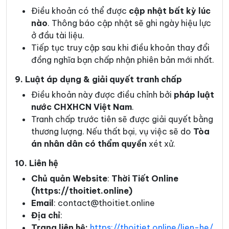
Điều khoản có thể được
cập nhật bất kỳ lúc
nào
. Thông báo cập nhật sẽ ghi ngày hiệu lực
ở đầu tài liệu.
Tiếp tục truy cập sau khi điều khoản thay đổi
đồng nghĩa bạn chấp nhận phiên bản mới nhất.
9. Luật áp dụng & giải quyết tranh chấp
Điều khoản này được điều chỉnh bởi
pháp luật
nước CHXHCN Việt Nam
.
Tranh chấp trước tiên sẽ được giải quyết bằng
thương lượng. Nếu thất bại, vụ việc sẽ do
Tòa
án nhân dân có thẩm quyền
xét xử.
10. Liên hệ
Chủ quản Website
:
Thời Tiết Online
(https://thoitiet.online)
Email
:
contact@thoitiet.online
Địa chỉ
:
Trang liên hệ:
https://thoitiet.online/lien-he/