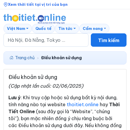
Xem thời tiết tại vị trí của bạn
Việt Nam
Quốc tế
Tin tức
Cẩm nang
Tìm kiếm
Trang chủ
Điều khoản sử dụng
›
Điều khoản sử dụng
(Cập nhật lần cuối: 02/06/2025)
Lưu ý
: Khi truy cập hoặc sử dụng bất kỳ nội dung,
tính năng nào tại website
thoitiet.online
hay
Thời
Tiết Online
(sau đây gọi là “Website”, “chúng
tôi”), bạn mặc nhiên đồng ý chịu ràng buộc bởi
các Điều khoản sử dụng dưới đây. Nếu không đồng