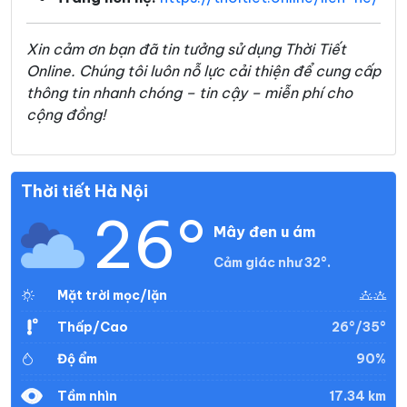
Xin cảm ơn bạn đã tin tưởng sử dụng Thời Tiết
Online. Chúng tôi luôn nỗ lực cải thiện để cung cấp
thông tin nhanh chóng – tin cậy – miễn phí cho
cộng đồng!
Thời tiết Hà Nội
26°
Mây đen u ám
Cảm giác như 32°.
Mặt trời mọc/lặn
26°/35°
Thấp/Cao
90%
Độ ẩm
17.34 km
Tầm nhìn