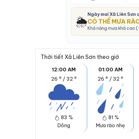
Ngày mai Xã Liên Sơn
🌦️
CÓ THỂ MƯA RÀ
Khả năng mưa khá cao (~
Thời tiết Xã Liên Sơn theo giờ
12:00 AM
01:00 AM
26 °
/
32 °
26 °
/
32 °
83 %
81 %
Dông
Mưa rào nhẹ