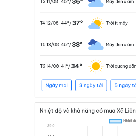
36°
45°
Mây đen u ám
T3 11/08
/
37°
44°
Trời ít mây
T4 12/08
/
38°
45°
Mây đen u ám
T5 13/08
/
34°
41°
Trời quang đã
T6 14/08
/
Ngày mai
3 ngày tới
5 ngày tớ
Nhiệt độ và khả năng có mưa Xã Liên 