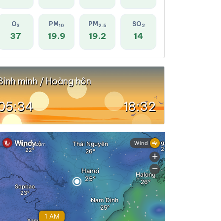
O
PM
PM
SO
3
10
2.5
2
37
19.9
19.2
14
Bình minh / Hoàng hôn
05:34
18:32