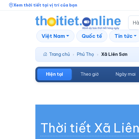
Xem thời tiết tại vị trí của bạn
Việt Nam
Quốc tế
Tin tức
Trang chủ
Phú Thọ
Xã Liên Sơn
›
›
Hiện tại
Theo giờ
Ngày mai
Thời tiết Xã Liê