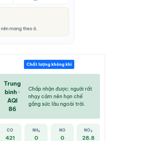
 nên mang theo ô.
Chất lượng không khí
05:00 AM
06:00 AM
07:00 AM
26 °
/
31 °
25 °
/
31 °
26 °
/
32 °
Trung
Chấp nhận được; người rất
bình ·
nhạy cảm nên hạn chế
AQI
gắng sức lâu ngoài trời.
86
76 %
80 %
84 %
Mây đen u ám
Mây đen u ám
Mây đen u ám
CO
NH
NO
NO
3
2
421
0
0
28.8