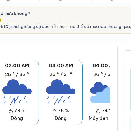
 có mưa không?
O
61%) nhưng lượng dự báo rất nhỏ — có thể có mưa rào thoáng qua,
02:00 AM
03:00 AM
04:00 AM
26 °
/
32 °
26 °
/
31 °
26 °
/
31 °
78 %
75 %
74 %
Dông
Dông
Mây đen u ám