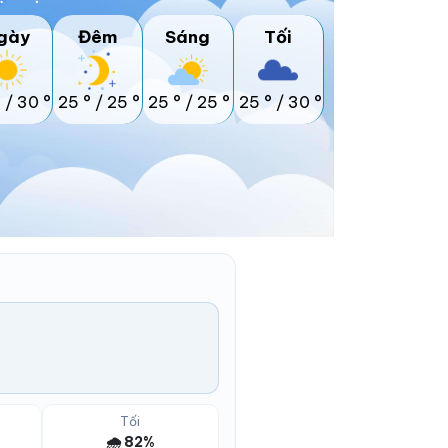
gày
Đêm
Sáng
Tối
°
/
30 °
25 °
/
25 °
25 °
/
25 °
25 °
/
30 °
Tối
🌧️ 82%