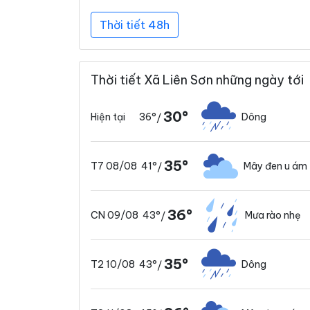
Thời tiết 48h
Thời tiết Xã Liên Sơn những ngày tới
30°
36°
Dông
Hiện tại
/
35°
41°
Mây đen u ám
T7 08/08
/
36°
43°
Mưa rào nhẹ
CN 09/08
/
35°
43°
Dông
T2 10/08
/