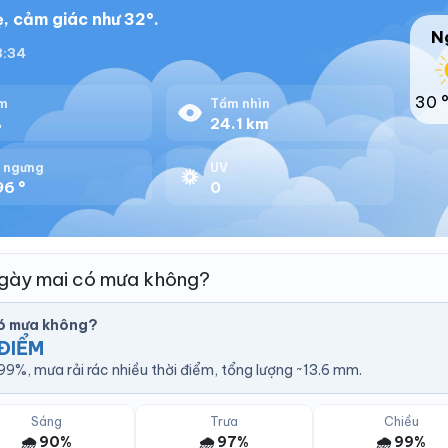
, cảm giác như 32°.
N
18:34
30 
m
Tầm nhìn
%
24.1 km
 ngưng
UV
96 °
0
ngày mai có mưa không?
có mưa không?
ĐIỂM
9%, mưa rải rác nhiều thời điểm, tổng lượng ~13.6 mm.
Sáng
Trưa
Chiều
🌧️ 90%
🌧️ 97%
🌧️ 99%