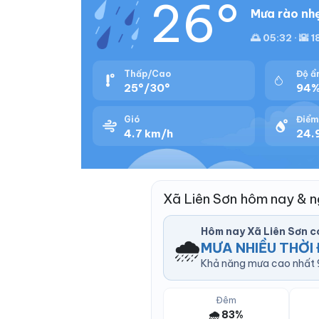
26°
Mưa rào nhẹ
🌅 05:32 · 🌇 
Thấp/Cao
Độ ẩ
25°/30°
94
Gió
Điểm
4.7 km/h
24.
Xã Liên Sơn hôm nay & 
Hôm nay Xã Liên Sơn 
🌧️
MƯA NHIỀU THỜI 
Khả năng mưa cao nhất 9
Đêm
🌧️ 83%