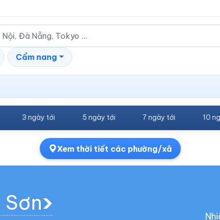
Cẩm nang
3 ngày tới
5 ngày tới
7 ngày tới
10 ng
Xem thời tiết các phường/xã
n Sơn
Nhi