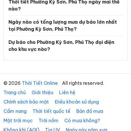
Xã Hùng Việt
Xã Hương Cần
Thời tiết Phường Kỳ Sơn, Phú Thọ ngày mai thế
nào?
Xã Hy Cương
Xã Khả Cửu
Ngày nào có tổng lượng mưa dự báo lớn nhất
Xã Kim Bôi
Xã Lạc Lương
tại Phường Kỳ Sơn, Phú Thọ?
Xã Lạc Sơn
Xã Lạc Thủy
Dự báo cho Phường Kỳ Sơn, Phú Thọ đại diện
Xã Lai Đồng
Xã Lâm Thao
cho khu vực nào?
Xã Lập Thạch
Xã Liên Châu
Xã Liên Hòa
Xã Liên Minh
Xã Liên Sơn
Xã Long Cốc
© 2026
Thời Tiết Online
All rights reserved.
Trang chủ
Xã Lương Sơn
Giới thiệu
Liên hệ
Xã Mai Châu
Chính sách bảo mật
Điều khoản sử dụng
Xã Mai Hạ
Xã Minh Đài
Cẩm nang
Thời tiết quốc tế
Bản đồ mưa
Xã Minh Hòa
Xã Mường Bi
Mặt trời mọc
Trời nồm
Có mưa không?
Xã Mường Động
Xã Mường Hoa
Không khí (AQI)
Tia UV
Ngày này năm xưa