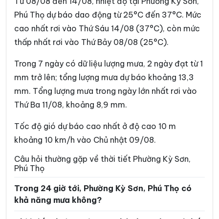
Từ 08/08 đến 14/08, nhiệt độ tại Phường Kỳ Sơn,
Xã Cự Đồng
Xã Đà Bắc
Phú Thọ dự báo dao động từ 25°C đến 37°C. Mức
cao nhất rơi vào Thứ Sáu 14/08 (37°C), còn mức
Xã Đại Đình
Xã Đại Đồng
thấp nhất rơi vào Thứ Bảy 08/08 (25°C).
Xã Dân Chủ
Xã Đan Thượng
Trong 7 ngày có dữ liệu lượng mưa, 2 ngày đạt từ 1
Xã Đạo Trù
Xã Đào Xá
mm trở lên; tổng lượng mưa dự báo khoảng 13,3
Xã Đoan Hùng
Xã Đồng Lương
mm. Tổng lượng mưa trong ngày lớn nhất rơi vào
Thứ Ba 11/08, khoảng 8,9 mm.
Xã Đông Thành
Xã Đức Nhàn
Xã Dũng Tiến
Xã Hạ Hòa
Tốc độ gió dự báo cao nhất ở độ cao 10 m
khoảng 10 km/h vào Chủ nhật 09/08.
Xã Hải Lựu
Xã Hiền Lương
Câu hỏi thường gặp về thời tiết Phường Kỳ Sơn,
Xã Hiền Quan
Xã Hoàng An
Phú Thọ
Xã Hoàng Cương
Xã Hội Thịnh
Trong 24 giờ tới, Phường Kỳ Sơn, Phú Thọ có
khả năng mưa không?
Xã Hợp Kim
Xã Hợp Lý