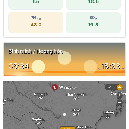
85
48.5
PM
SO
2.5
2
48.2
19.3
Bình minh / Hoàng hôn
05:34
18:33