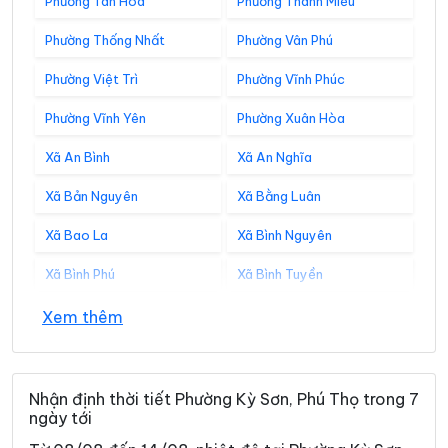
Phường Tân Hòa
Phường Thanh Miếu
Phường Thống Nhất
Phường Vân Phú
Phường Việt Trì
Phường Vĩnh Phúc
Phường Vĩnh Yên
Phường Xuân Hòa
Xã An Bình
Xã An Nghĩa
Xã Bản Nguyên
Xã Bằng Luân
Xã Bao La
Xã Bình Nguyên
Xã Bình Phú
Xã Bình Tuyền
Xã Bình Xuyên
Xã Cẩm Khê
Xem thêm
Xã Cao Dương
Xã Cao Phong
Xã Cao Sơn
Xã Chân Mộng
Nhận định thời tiết Phường Kỳ Sơn, Phú Thọ trong 7
ngày tới
Xã Chí Đám
Xã Chí Tiên