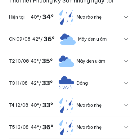
Thời tiết Phường Kỳ Sơn những ngày tới
34°
40°
Mưa rào nhẹ
Hiện tại
/
36°
42°
Mây đen u ám
CN 09/08
/
35°
43°
Mây đen u ám
T2 10/08
/
33°
42°
Dông
T3 11/08
/
33°
40°
Mưa rào nhẹ
T4 12/08
/
36°
44°
Mưa rào nhẹ
T5 13/08
/