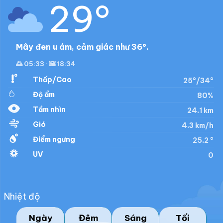
29°
Mây đen u ám, cảm giác như 36°.
🌅 05:33 · 🌇 18:34
Thấp/Cao
25°/34°
Độ ẩm
80%
Tầm nhìn
24.1 km
Gió
4.3 km/h
Điểm ngưng
25.2 °
UV
0
Nhiệt độ
Ngày
Đêm
Sáng
Tối