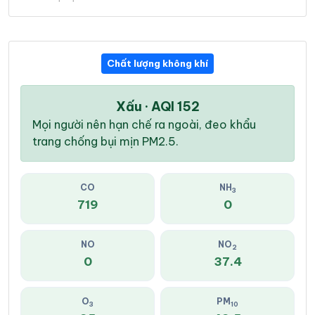
Chất lượng không khí
Xấu · AQI 152
Mọi người nên hạn chế ra ngoài, đeo khẩu
trang chống bụi mịn PM2.5.
CO
NH
3
719
0
NO
NO
2
0
37.4
O
PM
3
10