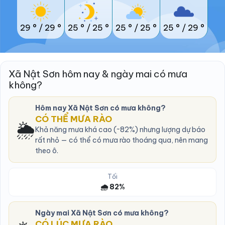
29 °
/
29 °
25 °
/
25 °
25 °
/
25 °
25 °
/
29 °
Xã Nật Sơn hôm nay & ngày mai có mưa
không?
Hôm nay Xã Nật Sơn có mưa không?
CÓ THỂ MƯA RÀO
🌦️
Khả năng mưa khá cao (~82%) nhưng lượng dự báo
rất nhỏ — có thể có mưa rào thoáng qua, nên mang
theo ô.
Tối
🌧️ 82%
Ngày mai Xã Nật Sơn có mưa không?
CÓ LÚC MƯA RÀO