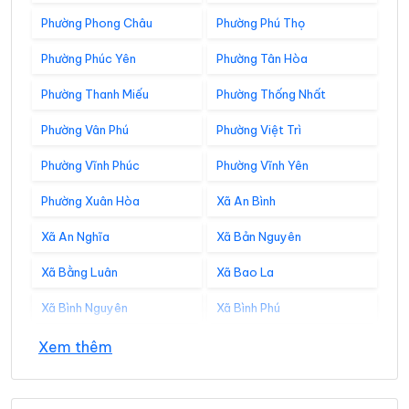
Phường Phong Châu
Phường Phú Thọ
Phường Phúc Yên
Phường Tân Hòa
Phường Thanh Miếu
Phường Thống Nhất
Phường Vân Phú
Phường Việt Trì
Phường Vĩnh Phúc
Phường Vĩnh Yên
Phường Xuân Hòa
Xã An Bình
Xã An Nghĩa
Xã Bản Nguyên
Xã Bằng Luân
Xã Bao La
Xã Bình Nguyên
Xã Bình Phú
Xã Bình Tuyền
Xã Bình Xuyên
Xem thêm
Xã Cẩm Khê
Xã Cao Dương