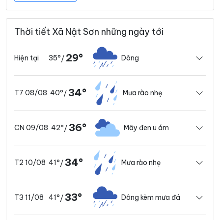
Thời tiết Xã Nật Sơn những ngày tới
29°
35°
Dông
Hiện tại
/
34°
40°
Mưa rào nhẹ
T7 08/08
/
36°
42°
Mây đen u ám
CN 09/08
/
34°
41°
Mưa rào nhẹ
T2 10/08
/
33°
41°
Dông kèm mưa đá
T3 11/08
/