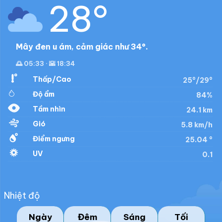
28°
Mây đen u ám, cảm giác như 34°.
🌅 05:33 · 🌇 18:34
Thấp/Cao
25°/29°
Độ ẩm
84%
Tầm nhìn
24.1 km
Gió
5.8 km/h
Điểm ngưng
25.04 °
UV
0.1
Nhiệt độ
Ngày
Đêm
Sáng
Tối