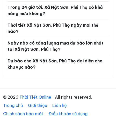
Trong 24 giờ tới, Xã Nật Sơn, Phú Thọ có khả
Xã Hội Thịnh
Xã Hợp Kim
năng mưa không?
Xã Hợp Lý
Xã Hùng Việt
Thời tiết Xã Nật Sơn, Phú Thọ ngày mai thế
Xã Hương Cần
Xã Hy Cương
nào?
Xã Khả Cửu
Xã Kim Bôi
Ngày nào có tổng lượng mưa dự báo lớn nhất
Xã Lạc Lương
Xã Lạc Sơn
tại Xã Nật Sơn, Phú Thọ?
Xã Lạc Thủy
Xã Lai Đồng
Dự báo cho Xã Nật Sơn, Phú Thọ đại diện cho
khu vực nào?
Xã Lâm Thao
Xã Lập Thạch
Xã Liên Châu
Xã Liên Hòa
Xã Liên Minh
Xã Liên Sơn
© 2026
Thời Tiết Online
All rights reserved.
Xã Long Cốc
Xã Lương Sơn
Trang chủ
Giới thiệu
Liên hệ
Xã Mai Châu
Xã Mai Hạ
Chính sách bảo mật
Điều khoản sử dụng