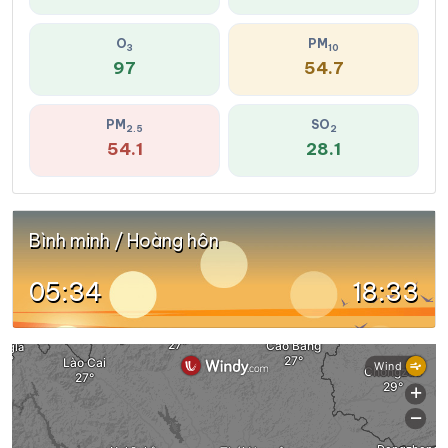
O
PM
3
10
97
54.7
PM
SO
2.5
2
54.1
28.1
Bình minh / Hoàng hôn
05:34
18:33