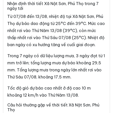
Xã Cao Phong
Xã Cao Sơn
Nhận định thời tiết Xã Nật Sơn, Phú Thọ trong 7
ngày tới
Xã Chân Mộng
Xã Chí Đám
Từ 07/08 đến 13/08, nhiệt độ tại Xã Nật Sơn, Phú
Xã Chí Tiên
Xã Cự Đồng
Thọ dự báo dao động từ 25°C đến 39°C. Mức cao
nhất rơi vào Thứ Năm 13/08 (39°C), còn mức
Xã Đà Bắc
Xã Đại Đình
thấp nhất rơi vào Thứ Sáu 07/08 (25°C). Nhiệt độ
Xã Đại Đồng
Xã Dân Chủ
ban ngày có xu hướng tăng về cuối giai đoạn.
Xã Đan Thượng
Xã Đạo Trù
Trong 7 ngày có dữ liệu lượng mưa, 3 ngày đạt từ 1
Xã Đào Xá
Xã Đoan Hùng
mm trở lên; tổng lượng mưa dự báo khoảng 29,5
mm. Tổng lượng mưa trong ngày lớn nhất rơi vào
Xã Đồng Lương
Xã Đông Thành
Thứ Sáu 07/08, khoảng 17,5 mm.
Xã Đức Nhàn
Xã Dũng Tiến
Tốc độ gió dự báo cao nhất ở độ cao 10 m
Xã Hạ Hòa
Xã Hải Lựu
khoảng 12 km/h vào Thứ Năm 13/08.
Xã Hiền Lương
Xã Hiền Quan
Câu hỏi thường gặp về thời tiết Xã Nật Sơn, Phú
Thọ
Xã Hoàng An
Xã Hoàng Cương