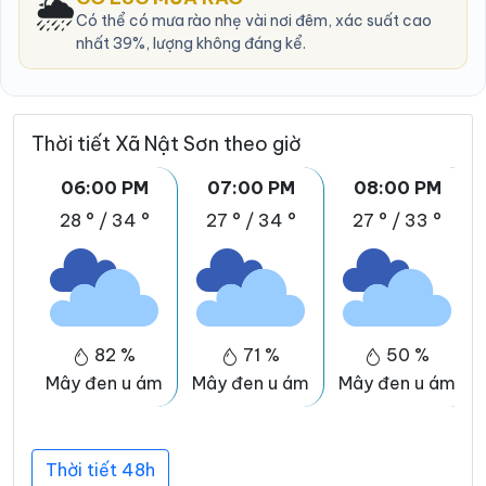
🌦️
Có thể có mưa rào nhẹ vài nơi đêm, xác suất cao
nhất 39%, lượng không đáng kể.
Thời tiết Xã Nật Sơn theo giờ
06:00 PM
07:00 PM
08:00 PM
28 °
/
34 °
27 °
/
34 °
27 °
/
33 °
82 %
71 %
50 %
Mây đen u ám
Mây đen u ám
Mây đen u ám
Thời tiết 48h