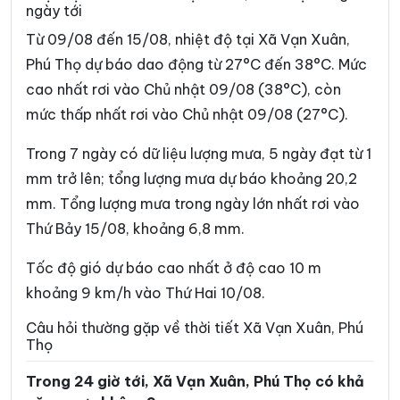
ngày tới
Xã Chân Mộng
Xã Chí Đám
Từ 09/08 đến 15/08, nhiệt độ tại Xã Vạn Xuân,
Xã Chí Tiên
Xã Cự Đồng
Phú Thọ dự báo dao động từ 27°C đến 38°C. Mức
cao nhất rơi vào Chủ nhật 09/08 (38°C), còn
Xã Đà Bắc
Xã Đại Đình
mức thấp nhất rơi vào Chủ nhật 09/08 (27°C).
Xã Đại Đồng
Xã Dân Chủ
Trong 7 ngày có dữ liệu lượng mưa, 5 ngày đạt từ 1
Xã Đan Thượng
Xã Đạo Trù
mm trở lên; tổng lượng mưa dự báo khoảng 20,2
Xã Đào Xá
Xã Đoan Hùng
mm. Tổng lượng mưa trong ngày lớn nhất rơi vào
Thứ Bảy 15/08, khoảng 6,8 mm.
Xã Đồng Lương
Xã Đông Thành
Xã Đức Nhàn
Xã Dũng Tiến
Tốc độ gió dự báo cao nhất ở độ cao 10 m
khoảng 9 km/h vào Thứ Hai 10/08.
Xã Hạ Hòa
Xã Hải Lựu
Câu hỏi thường gặp về thời tiết Xã Vạn Xuân, Phú
Xã Hiền Lương
Xã Hiền Quan
Thọ
Xã Hoàng An
Xã Hoàng Cương
Trong 24 giờ tới, Xã Vạn Xuân, Phú Thọ có khả