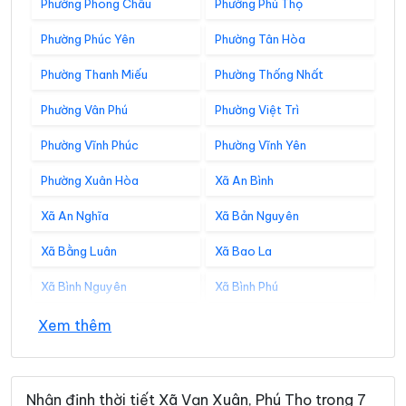
Phường Phong Châu
Phường Phú Thọ
Phường Phúc Yên
Phường Tân Hòa
Phường Thanh Miếu
Phường Thống Nhất
Phường Vân Phú
Phường Việt Trì
Phường Vĩnh Phúc
Phường Vĩnh Yên
Phường Xuân Hòa
Xã An Bình
Xã An Nghĩa
Xã Bản Nguyên
Xã Bằng Luân
Xã Bao La
Xã Bình Nguyên
Xã Bình Phú
Xã Bình Tuyền
Xã Bình Xuyên
Xem thêm
Xã Cẩm Khê
Xã Cao Dương
Xã Cao Phong
Xã Cao Sơn
Nhận định thời tiết Xã Vạn Xuân, Phú Thọ trong 7