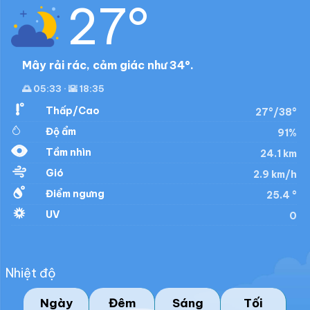
27°
Mây rải rác, cảm giác như 34°.
🌅 05:33 · 🌇 18:35
Thấp/Cao
27°/38°
Độ ẩm
91%
Tầm nhìn
24.1 km
Gió
2.9 km/h
Điểm ngưng
25.4 °
UV
0
Nhiệt độ
Ngày
Đêm
Sáng
Tối