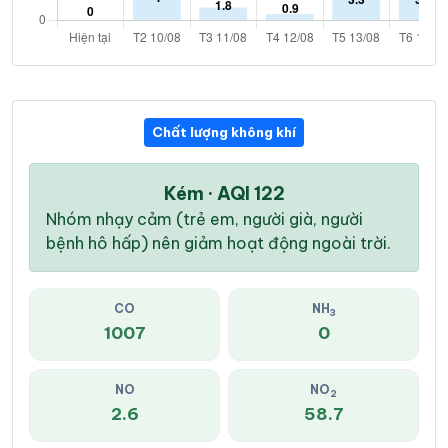
Chất lượng không khí
Kém · AQI 122
Nhóm nhạy cảm (trẻ em, người già, người
bệnh hô hấp) nên giảm hoạt động ngoài trời.
CO
NH
3
1007
0
NO
NO
2
2.6
58.7