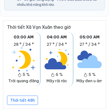
nhiều khả năng khô ráo.
Thời tiết Xã Vạn Xuân theo giờ
03:00 AM
04:00 AM
05:00 AM
28 °
/
34 °
27 °
/
34 °
27 °
/
34 °
5 %
6 %
5 %
Trời quang đãng
Mây rải rác
Mây đen u ám
Thời tiết 48h