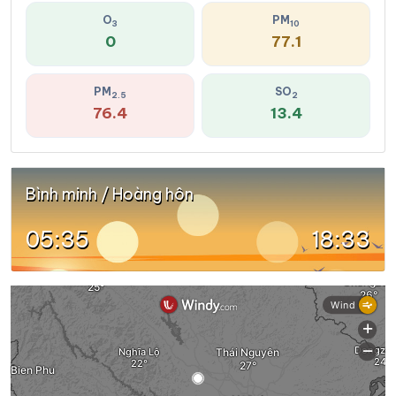
O
PM
3
10
0
77.1
PM
SO
2.5
2
76.4
13.4
Bình minh / Hoàng hôn
05:35
18:33