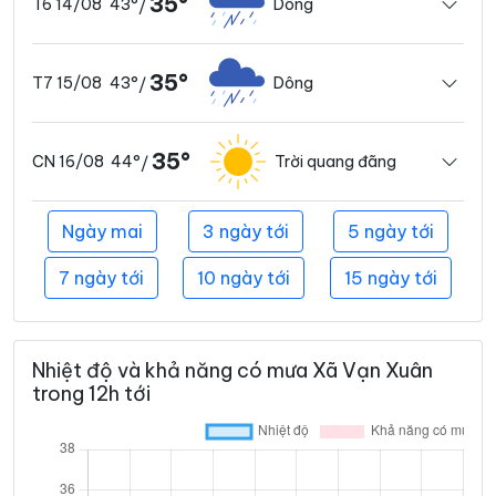
35°
43°
Dông
T6 14/08
/
35°
43°
Dông
T7 15/08
/
35°
44°
Trời quang đãng
CN 16/08
/
Ngày mai
3 ngày tới
5 ngày tới
7 ngày tới
10 ngày tới
15 ngày tới
Nhiệt độ và khả năng có mưa Xã Vạn Xuân
trong 12h tới