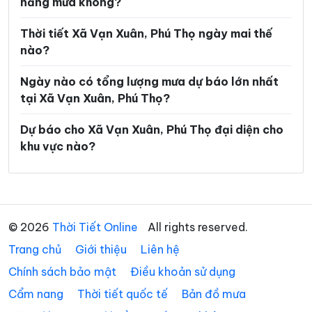
năng mưa không?
Xã Hội Thịnh
Xã Hợp Kim
Xã Hợp Lý
Xã Hùng Việt
Thời tiết Xã Vạn Xuân, Phú Thọ ngày mai thế
nào?
Xã Hương Cần
Xã Hy Cương
Ngày nào có tổng lượng mưa dự báo lớn nhất
Xã Khả Cửu
Xã Kim Bôi
tại Xã Vạn Xuân, Phú Thọ?
Xã Lạc Lương
Xã Lạc Sơn
Dự báo cho Xã Vạn Xuân, Phú Thọ đại diện cho
Xã Lạc Thủy
Xã Lai Đồng
khu vực nào?
Xã Lâm Thao
Xã Lập Thạch
Xã Liên Châu
Xã Liên Hòa
Xã Liên Minh
Xã Liên Sơn
© 2026
Thời Tiết Online
All rights reserved.
Trang chủ
Xã Long Cốc
Giới thiệu
Liên hệ
Xã Lương Sơn
Chính sách bảo mật
Điều khoản sử dụng
Xã Mai Châu
Xã Mai Hạ
Cẩm nang
Thời tiết quốc tế
Bản đồ mưa
Xã Minh Đài
Xã Minh Hòa