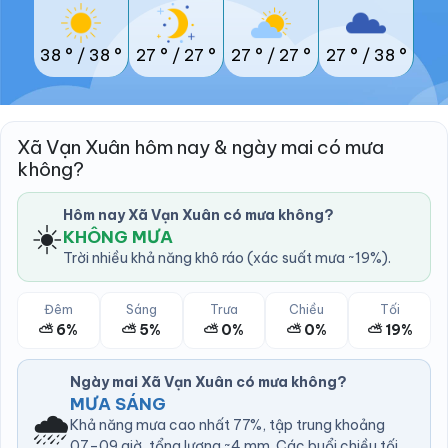
38 °
/
38 °
27 °
/
27 °
27 °
/
27 °
27 °
/
38 °
Xã Vạn Xuân hôm nay & ngày mai có mưa
không?
Hôm nay Xã Vạn Xuân có mưa không?
☀️
KHÔNG MƯA
Trời nhiều khả năng khô ráo (xác suất mưa ~19%).
Đêm
Sáng
Trưa
Chiều
Tối
⛅ 6%
⛅ 5%
⛅ 0%
⛅ 0%
⛅ 19%
Ngày mai Xã Vạn Xuân có mưa không?
MƯA SÁNG
🌧️
Khả năng mưa cao nhất 77%, tập trung khoảng
07–09 giờ, tổng lượng ~4 mm. Các buổi chiều tối