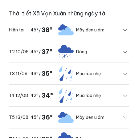
Thời tiết Xã Vạn Xuân những ngày tới
38°
45°
Mây đen u ám
Hiện tại
/
37°
45°
Dông
T2 10/08
/
35°
43°
Mưa rào nhẹ
T3 11/08
/
34°
42°
Mưa rào nhẹ
T4 12/08
/
36°
45°
Mây đen u ám
T5 13/08
/