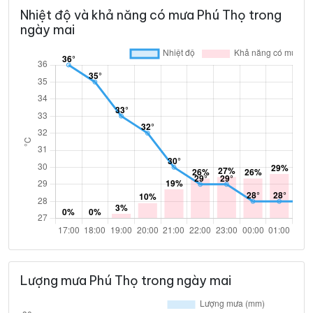
Nhiệt độ và khả năng có mưa Phú Thọ trong
35°
28°
Mây đen u ám
07:00
/
ngày mai
36°
30°
Mây rải rác
08:00
/
38°
32°
Trời ít mây
09:00
/
41°
33°
Trời ít mây
10:00
/
42°
34°
Trời ít mây
11:00
/
43°
35°
Mây đen u ám
12:00
/
Lượng mưa Phú Thọ trong ngày mai