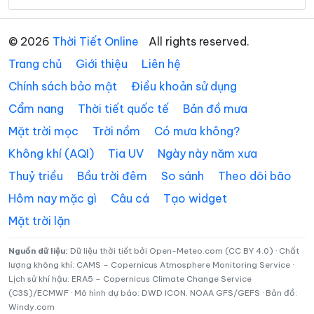
Xã Cẩm Khê
Xã Cao Dương
© 2026
Thời Tiết Online
All rights reserved.
Xã Cao Phong
Xã Cao Sơn
Trang chủ
Giới thiệu
Liên hệ
Xã Chân Mộng
Xã Chí Đám
Chính sách bảo mật
Điều khoản sử dụng
Cẩm nang
Thời tiết quốc tế
Bản đồ mưa
Xã Chí Tiên
Xã Cự Đồng
Mặt trời mọc
Trời nồm
Có mưa không?
Xã Đà Bắc
Xã Đại Đình
Không khí (AQI)
Tia UV
Ngày này năm xưa
Xã Đại Đồng
Xã Dân Chủ
Thuỷ triều
Bầu trời đêm
So sánh
Theo dõi bão
Xã Đan Thượng
Xã Đạo Trù
Hôm nay mặc gì
Câu cá
Tạo widget
Mặt trời lặn
Xã Đào Xá
Xã Đoan Hùng
Xã Đồng Lương
Xã Đông Thành
Nguồn dữ liệu:
Dữ liệu thời tiết bởi Open-Meteo.com (CC BY 4.0) · Chất
lượng không khí: CAMS – Copernicus Atmosphere Monitoring Service ·
Lịch sử khí hậu: ERA5 – Copernicus Climate Change Service
Xã Đức Nhàn
Xã Dũng Tiến
(C3S)/ECMWF · Mô hình dự báo: DWD ICON, NOAA GFS/GEFS · Bản đồ:
Windy.com
Xã Hạ Hòa
Xã Hải Lựu