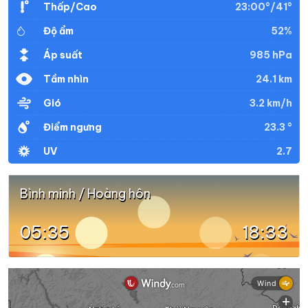
23:00°/41°
Thấp/Cao
52%
Độ ẩm
37°
31°
Mây đen u ám
20:00
/
985 hPa
Áp suất
24.1 km
Tầm nhìn
37°
30°
Trời quang đãng
21:00
/
3.2 km/h
Gió
23.3 °
Điểm ngưng
36°
30°
Trời quang đãng
22:00
/
2.7
UV
36°
29°
Trời ít mây
23:00
/
Bình minh / Hoàng hôn
05:35
18:33