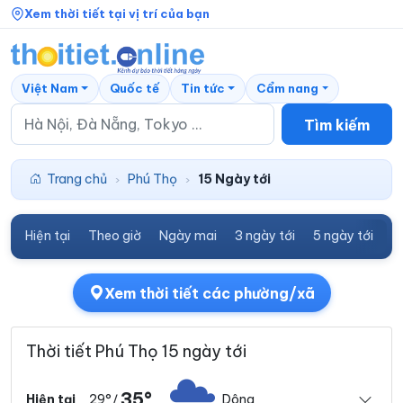
Xem thời tiết tại vị trí của bạn
Việt Nam
Quốc tế
Tin tức
Cẩm nang
Tìm kiếm
Trang chủ
Phú Thọ
15 Ngày tới
›
›
Hiện tại
Theo giờ
Ngày mai
3 ngày tới
5 ngày tới
7
Xem thời tiết các phường/xã
Thời tiết Phú Thọ 15 ngày tới
35°
29°
Dông
Hiện tại
/