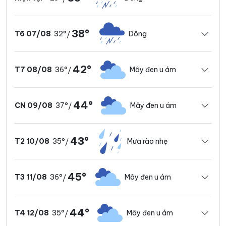
38°
32°
Dông
T6 07/08
/
42°
36°
Mây đen u ám
T7 08/08
/
44°
37°
Mây đen u ám
CN 09/08
/
43°
35°
Mưa rào nhẹ
T2 10/08
/
45°
36°
Mây đen u ám
T3 11/08
/
44°
35°
Mây đen u ám
T4 12/08
/