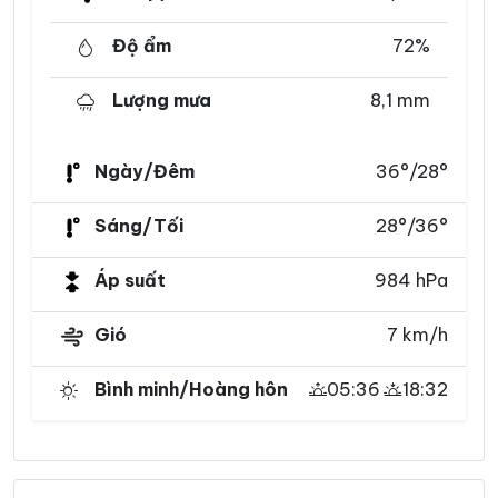
Độ ẩm
72%
Lượng mưa
8,1 mm
Ngày/Đêm
36°/28°
Sáng/Tối
28°/36°
Áp suất
984 hPa
Gió
7 km/h
Bình minh/Hoàng hôn
05:36
18:32