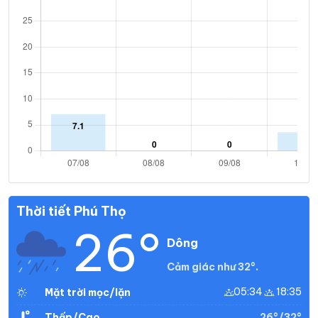
Thời tiết Phú Thọ
26°
Dông
Cảm giác như 32°.
05:34
18:35
Mặt trời mọc/lặn
26°/32°
Thấp/Cao