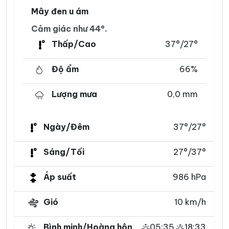
Mây đen u ám
Cảm giác như 44°.
Thấp/Cao
37°/27°
Độ ẩm
66%
Lượng mưa
0,0 mm
Ngày/Đêm
37°/27°
Sáng/Tối
27°/37°
Áp suất
986 hPa
Gió
10 km/h
Bình minh/Hoàng hôn
05:35
18:33