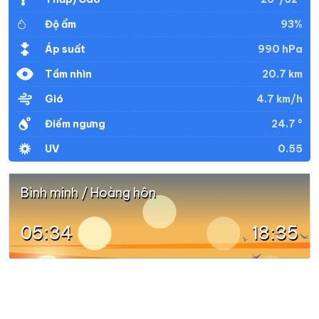
93%
Độ ẩm
990 hPa
Áp suất
20.7 km
Tầm nhìn
4.7 km/h
Gió
24.7 °
Điểm ngưng
0.55
UV
Bình minh / Hoàng hôn
05:34
18:35