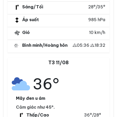
Sáng/Tối
28°/35°
Áp suất
985 hPa
Gió
10 km/h
Bình minh/Hoàng hôn
05:36
18:32
T3 11/08
36°
Mây đen u ám
Cảm giác như 45°.
Thấp/Cao
36°/28°