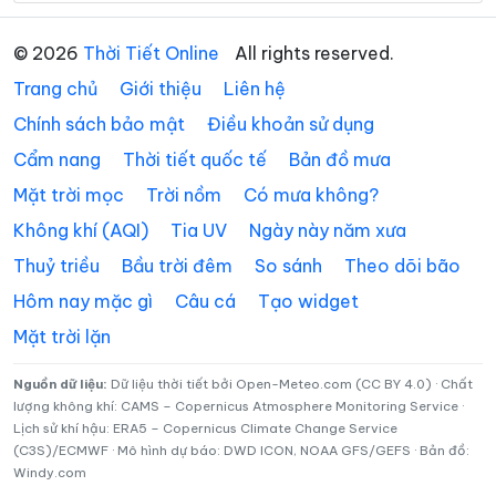
Xã Cẩm Khê
Xã Cao Dương
© 2026
Thời Tiết Online
All rights reserved.
Xã Cao Phong
Xã Cao Sơn
Trang chủ
Giới thiệu
Liên hệ
Xã Chân Mộng
Xã Chí Đám
Chính sách bảo mật
Điều khoản sử dụng
Cẩm nang
Thời tiết quốc tế
Bản đồ mưa
Xã Chí Tiên
Xã Cự Đồng
Mặt trời mọc
Trời nồm
Có mưa không?
Xã Đà Bắc
Xã Đại Đình
Không khí (AQI)
Tia UV
Ngày này năm xưa
Xã Đại Đồng
Xã Dân Chủ
Thuỷ triều
Bầu trời đêm
So sánh
Theo dõi bão
Xã Đan Thượng
Xã Đạo Trù
Hôm nay mặc gì
Câu cá
Tạo widget
Mặt trời lặn
Xã Đào Xá
Xã Đoan Hùng
Xã Đồng Lương
Xã Đông Thành
Nguồn dữ liệu:
Dữ liệu thời tiết bởi Open-Meteo.com (CC BY 4.0) · Chất
lượng không khí: CAMS – Copernicus Atmosphere Monitoring Service ·
Lịch sử khí hậu: ERA5 – Copernicus Climate Change Service
Xã Đức Nhàn
Xã Dũng Tiến
(C3S)/ECMWF · Mô hình dự báo: DWD ICON, NOAA GFS/GEFS · Bản đồ:
Windy.com
Xã Hạ Hòa
Xã Hải Lựu