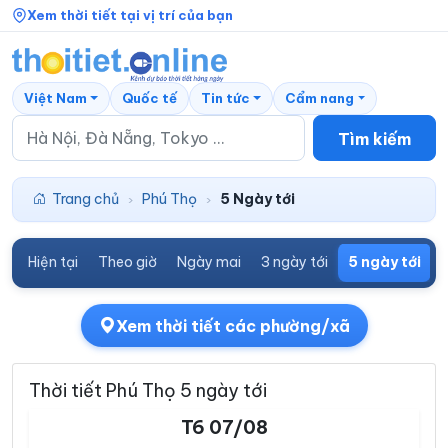
Xem thời tiết tại vị trí của bạn
Việt Nam
Quốc tế
Tin tức
Cẩm nang
Tìm kiếm
Trang chủ
Phú Thọ
5 Ngày tới
›
›
Hiện tại
Theo giờ
Ngày mai
3 ngày tới
5 ngày tới
7
Xem thời tiết các phường/xã
Thời tiết Phú Thọ 5 ngày tới
T6 07/08