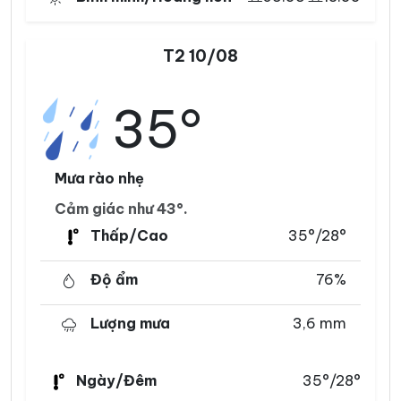
T2 10/08
35°
Mưa rào nhẹ
Cảm giác như 43°.
Thấp/Cao
35°/28°
Độ ẩm
76%
Lượng mưa
3,6 mm
Ngày/Đêm
35°/28°