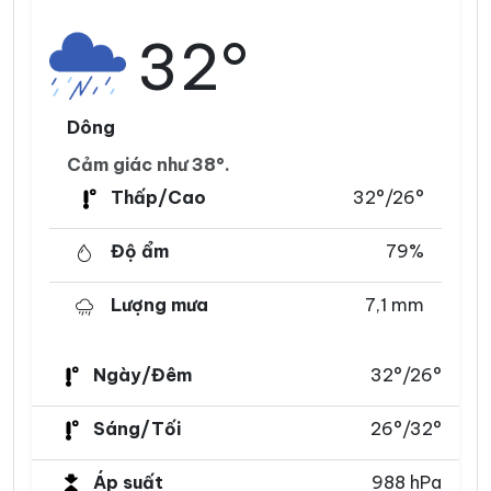
32°
Dông
Cảm giác như 38°.
Thấp/Cao
32°/26°
Độ ẩm
79%
Lượng mưa
7,1 mm
Ngày/Đêm
32°/26°
Sáng/Tối
26°/32°
Áp suất
988 hPa