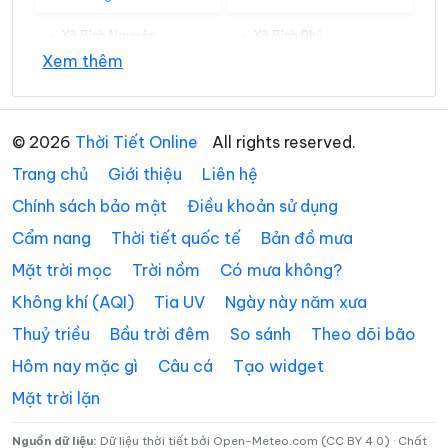
Xã Bình Nguyên
Xã Bình Phú
Xem thêm
Xã Bình Tuyền
Xã Bình Xuyên
Xã Cẩm Khê
Xã Cao Dương
© 2026
Thời Tiết Online
All rights reserved.
Xã Cao Phong
Xã Cao Sơn
Trang chủ
Giới thiệu
Liên hệ
Xã Chân Mộng
Xã Chí Đám
Chính sách bảo mật
Điều khoản sử dụng
Cẩm nang
Thời tiết quốc tế
Bản đồ mưa
Xã Chí Tiên
Xã Cự Đồng
Mặt trời mọc
Trời nồm
Có mưa không?
Xã Đà Bắc
Xã Đại Đình
Không khí (AQI)
Tia UV
Ngày này năm xưa
Xã Đại Đồng
Xã Dân Chủ
Thuỷ triều
Bầu trời đêm
So sánh
Theo dõi bão
Xã Đan Thượng
Xã Đạo Trù
Hôm nay mặc gì
Câu cá
Tạo widget
Mặt trời lặn
Xã Đào Xá
Xã Đoan Hùng
Xã Đồng Lương
Xã Đông Thành
Nguồn dữ liệu:
Dữ liệu thời tiết bởi Open-Meteo.com (CC BY 4.0) · Chất