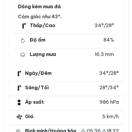
Dông kèm mưa đá
Cảm giác như 43°.
Thấp/Cao
34°/28°
Độ ẩm
84%
Lượng mưa
16,3 mm
Ngày/Đêm
34°/28°
Sáng/Tối
28°/34°
Áp suất
986 hPa
Gió
5 km/h
Bình minh/Hoàng hôn
05:36
18:32