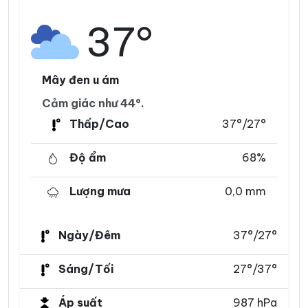
37°
Mây đen u ám
Cảm giác như 44°.
Thấp/Cao
37°/27°
Độ ẩm
68%
Lượng mưa
0,0 mm
Ngày/Đêm
37°/27°
Sáng/Tối
27°/37°
Áp suất
987 hPa