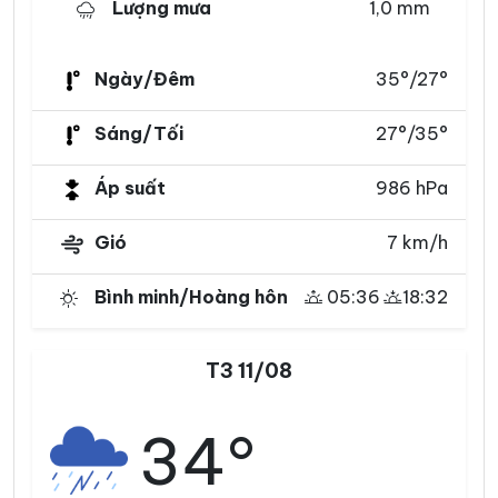
Lượng mưa
1,0 mm
Ngày/Đêm
35°/27°
Sáng/Tối
27°/35°
Áp suất
986 hPa
Gió
7 km/h
Bình minh/Hoàng hôn
05:36
18:32
T3 11/08
34°