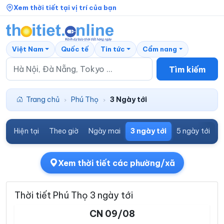
Xem thời tiết tại vị trí của bạn
Việt Nam
Quốc tế
Tin tức
Cẩm nang
Tìm kiếm
Trang chủ
Phú Thọ
3 Ngày tới
›
›
Hiện tại
Theo giờ
Ngày mai
3 ngày tới
5 ngày tới
7
Xem thời tiết các phường/xã
Thời tiết Phú Thọ 3 ngày tới
CN 09/08