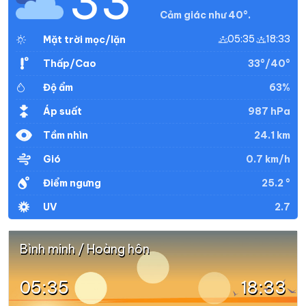
33°
Cảm giác như 40°.
05:35
18:33
Mặt trời mọc/lặn
33°/40°
Thấp/Cao
63%
Độ ẩm
987 hPa
Áp suất
24.1 km
Tầm nhìn
0.7 km/h
Gió
25.2 °
Điểm ngưng
2.7
UV
Bình minh / Hoàng hôn
05:35
18:33