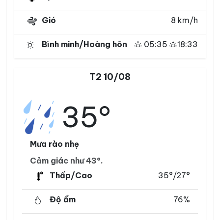
Gió
8 km/h
Bình minh/Hoàng hôn
05:35
18:33
T2 10/08
35°
Mưa rào nhẹ
Cảm giác như 43°.
Thấp/Cao
35°/27°
Độ ẩm
76%