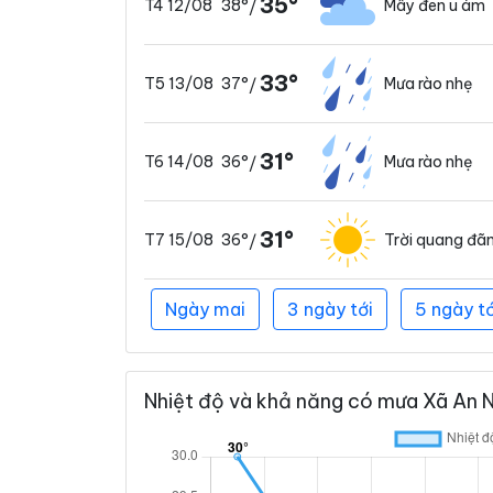
35°
38°
Mây đen u ám
T4 12/08
/
33°
37°
Mưa rào nhẹ
T5 13/08
/
31°
36°
Mưa rào nhẹ
T6 14/08
/
31°
36°
Trời quang đã
T7 15/08
/
Ngày mai
3 ngày tới
5 ngày tớ
Nhiệt độ và khả năng có mưa Xã An Ng