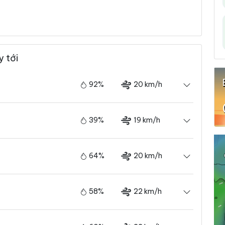
y tới
92%
20 km/h
39%
19 km/h
64%
20 km/h
58%
22 km/h