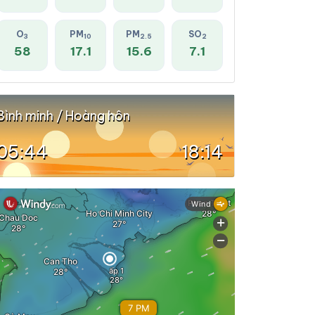
O
PM
PM
SO
3
10
2.5
2
58
17.1
15.6
7.1
Bình minh / Hoàng hôn
05:44
18:14