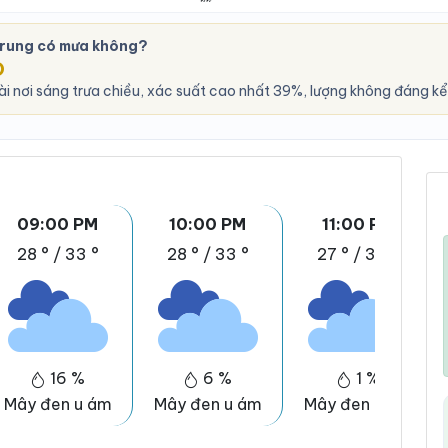
Trung có mưa không?
O
i nơi sáng trưa chiều, xác suất cao nhất 39%, lượng không đáng kể
09:00 PM
10:00 PM
11:00 PM
28 °
/
33 °
28 °
/
33 °
27 °
/
32 °
16 %
6 %
1 %
Mây đen u ám
Mây đen u ám
Mây đen u ám