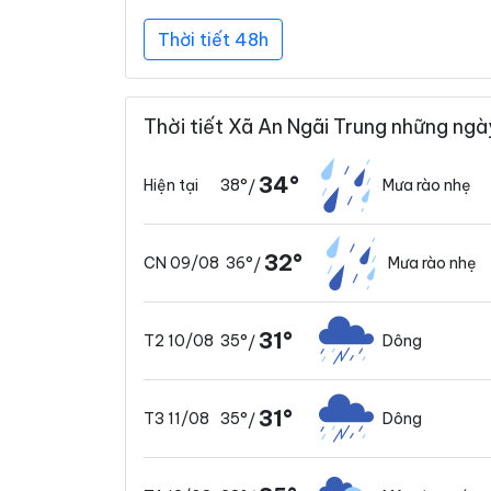
Thời tiết 48h
Thời tiết Xã An Ngãi Trung những ngà
34°
38°
Mưa rào nhẹ
Hiện tại
/
32°
36°
Mưa rào nhẹ
CN 09/08
/
31°
35°
Dông
T2 10/08
/
31°
35°
Dông
T3 11/08
/