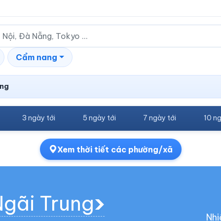
Cẩm nang
ung
3 ngày tới
5 ngày tới
7 ngày tới
10 ng
Xem thời tiết các phường/xã
Ngãi Trung
Nhi