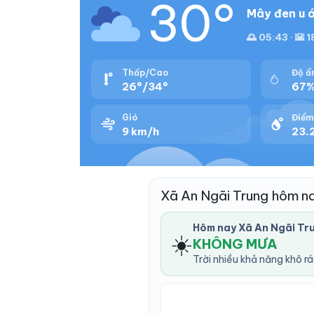
30°
Mây đen u á
🌅 05:43 · 🌇 1
Thấp/Cao
Độ ẩ
26°/34°
67
Gió
Điểm
9 km/h
23.2
Xã An Ngãi Trung hôm n
Hôm nay Xã An Ngãi Tr
☀️
KHÔNG MƯA
Trời nhiều khả năng khô r