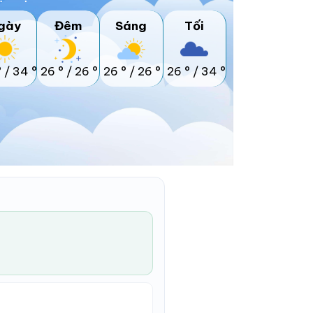
gày
Đêm
Sáng
Tối
°
/
34 °
26 °
/
26 °
26 °
/
26 °
26 °
/
34 °