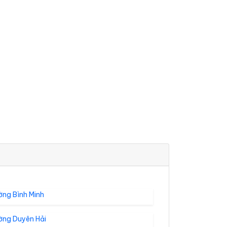
ờng Bình Minh
ờng Duyên Hải