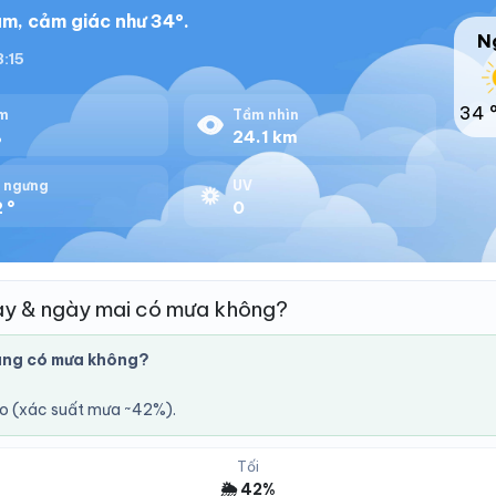
m, cảm giác như 34°.
N
8:15
34 
m
Tầm nhìn
%
24.1 km
 ngưng
UV
 °
0
ay & ngày mai có mưa không?
ung có mưa không?
áo (xác suất mưa ~42%).
Tối
🌦️ 42%