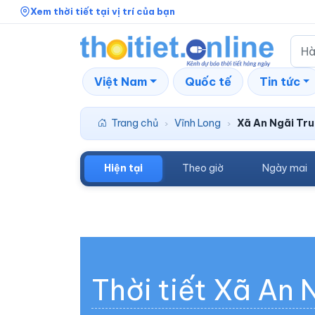
Xem thời tiết tại vị trí của bạn
Việt Nam
Quốc tế
Tin tức
Trang chủ
Vĩnh Long
Xã An Ngãi Tr
›
›
Hiện tại
Theo giờ
Ngày mai
Thời tiết Xã An 