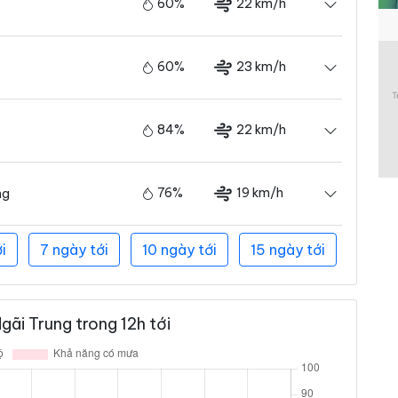
60%
22 km/h
60%
23 km/h
84%
22 km/h
76%
19 km/h
ng
i
7 ngày tới
10 ngày tới
15 ngày tới
ãi Trung trong 12h tới