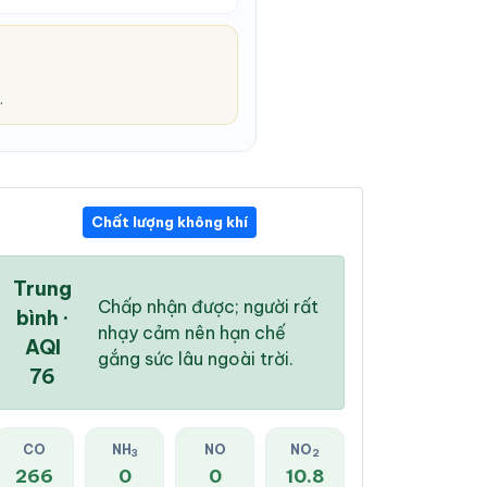
.
Chất lượng không khí
12:00 AM
01:00 AM
02:00 AM
27 °
/
32 °
26 °
/
32 °
26 °
/
32 °
Trung
Chấp nhận được; người rất
bình ·
nhạy cảm nên hạn chế
AQI
gắng sức lâu ngoài trời.
76
0 %
0 %
0 %
Mây đen u ám
Mây đen u ám
Mây đen u ám
CO
NH
NO
NO
3
2
266
0
0
10.8