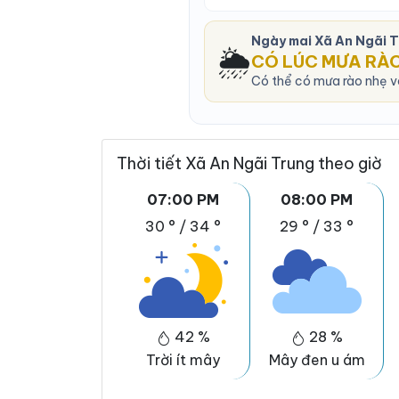
Ngày mai Xã An Ngãi 
🌦️
CÓ LÚC MƯA RÀ
Có thể có mưa rào nhẹ và
Thời tiết Xã An Ngãi Trung theo giờ
07:00 PM
08:00 PM
30 °
/
34 °
29 °
/
33 °
42 %
28 %
Trời ít mây
Mây đen u ám