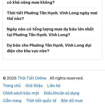
có khả năng mưa không?
Xã Hưng Khánh Trung
Xã Hưng Mỹ
Thời tiết Phường Tân Hạnh, Vĩnh Long ngày mai
Xã Hưng Nhượng
Xã Hương Mỹ
thế nào?
Xã Lộc Thuận
Xã Long Hiệp
Ngày nào có tổng lượng mưa dự báo lớn nhất
Xã Long Hồ
Xã Long Hòa
tại Phường Tân Hạnh, Vĩnh Long?
Xã Long Hữu
Xã Long Thành
Dự báo cho Phường Tân Hạnh, Vĩnh Long đại
diện cho khu vực nào?
Xã Long Vĩnh
Xã Lục Sĩ Thành
Xã Lương Hòa
Xã Lương Phú
Xã Lưu Nghiệp Anh
Xã Mỏ Cày
© 2026
Thời Tiết Online
All rights reserved.
Xã Mỹ Chánh Hòa
Xã Mỹ Long
Trang chủ
Giới thiệu
Liên hệ
Xã Mỹ Thuận
Xã Ngãi Tứ
Chính sách bảo mật
Điều khoản sử dụng
Xã Ngũ Lạc
Xã Nhị Long
Cẩm nang
Thời tiết quốc tế
Bản đồ mưa