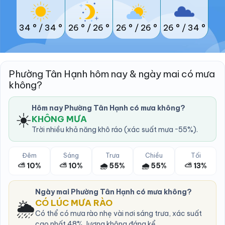
34 °
/
34 °
26 °
/
26 °
26 °
/
26 °
26 °
/
34 °
Phường Tân Hạnh hôm nay & ngày mai có mưa
không?
Hôm nay Phường Tân Hạnh có mưa không?
☀️
KHÔNG MƯA
Trời nhiều khả năng khô ráo (xác suất mưa ~55%).
Đêm
Sáng
Trưa
Chiều
Tối
⛅ 10%
⛅ 10%
🌧️ 55%
🌧️ 55%
⛅ 13%
Ngày mai Phường Tân Hạnh có mưa không?
🌦️
CÓ LÚC MƯA RÀO
Có thể có mưa rào nhẹ vài nơi sáng trưa, xác suất
cao nhất 48%, lượng không đáng kể.