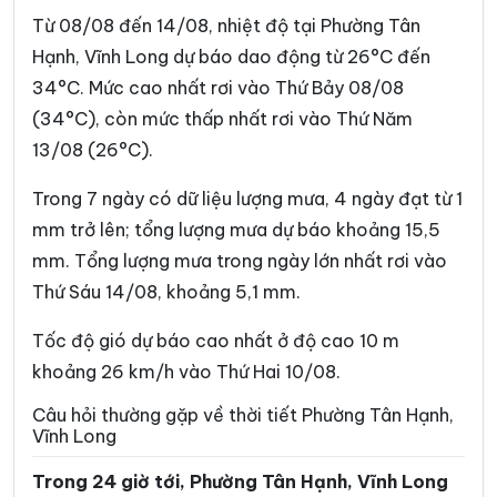
Xã Cái Ngang
Xã Cái Nhum
Từ 08/08 đến 14/08, nhiệt độ tại Phường Tân
Xã Càng Long
Xã Cầu Kè
Hạnh, Vĩnh Long dự báo dao động từ 26°C đến
34°C. Mức cao nhất rơi vào Thứ Bảy 08/08
Xã Cầu Ngang
Xã Châu Hòa
(34°C), còn mức thấp nhất rơi vào Thứ Năm
Xã Châu Hưng
Xã Châu Thành
13/08 (26°C).
Xã Chợ Lách
Xã Đại An
Trong 7 ngày có dữ liệu lượng mưa, 4 ngày đạt từ 1
Xã Đại Điền
Xã Đôn Châu
mm trở lên; tổng lượng mưa dự báo khoảng 15,5
mm. Tổng lượng mưa trong ngày lớn nhất rơi vào
Xã Đông Hải
Xã Đồng Khởi
Thứ Sáu 14/08, khoảng 5,1 mm.
Xã Giao Long
Xã Giồng Trôm
Tốc độ gió dự báo cao nhất ở độ cao 10 m
Xã Hàm Giang
Xã Hiệp Mỹ
khoảng 26 km/h vào Thứ Hai 10/08.
Xã Hiếu Phụng
Xã Hiếu Thành
Câu hỏi thường gặp về thời tiết Phường Tân Hạnh,
Vĩnh Long
Xã Hòa Bình
Xã Hòa Hiệp
Trong 24 giờ tới, Phường Tân Hạnh, Vĩnh Long
Xã Hòa Minh
Xã Hùng Hòa