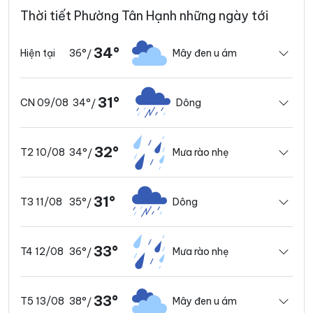
Thời tiết Phường Tân Hạnh những ngày tới
34°
36°
Mây đen u ám
Hiện tại
/
31°
34°
Dông
CN 09/08
/
32°
34°
Mưa rào nhẹ
T2 10/08
/
31°
35°
Dông
T3 11/08
/
33°
36°
Mưa rào nhẹ
T4 12/08
/
33°
38°
Mây đen u ám
T5 13/08
/