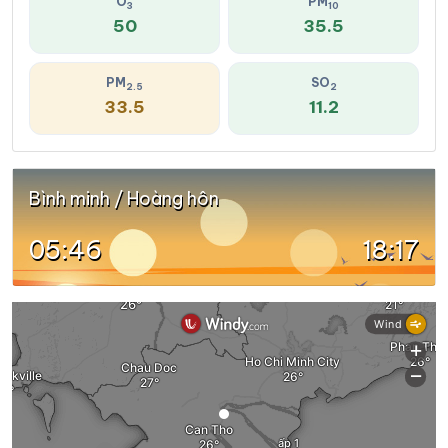
O
PM
3
10
50
35.5
PM
SO
2.5
2
33.5
11.2
Bình minh / Hoàng hôn
05:46
18:17