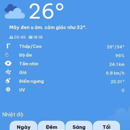
26°
Mây đen u ám, cảm giác như 32°.
🌅 05:45 · 🌇 18:18
Thấp/Cao
26°/34°
Độ ẩm
96%
Tầm nhìn
24.1 km
Gió
6.8 km/h
Điểm ngưng
25.31 °
UV
0
Nhiệt độ
Ngày
Đêm
Sáng
Tối