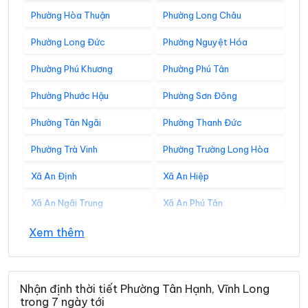
Phường Hòa Thuận
Phường Long Châu
Phường Long Đức
Phường Nguyệt Hóa
Phường Phú Khương
Phường Phú Tân
Phường Phước Hậu
Phường Sơn Đông
Phường Tân Ngãi
Phường Thanh Đức
Phường Trà Vinh
Phường Trường Long Hòa
Xã An Định
Xã An Hiệp
Xã An Ngãi Trung
Xã An Phú Tân
Xã An Qui
Xã Ba Tri
Xem thêm
Xã Bảo Thạnh
Xã Bình Đại
Xã Bình Phú
Xã Bình Phước
Nhận định thời tiết Phường Tân Hạnh, Vĩnh Long
trong 7 ngày tới