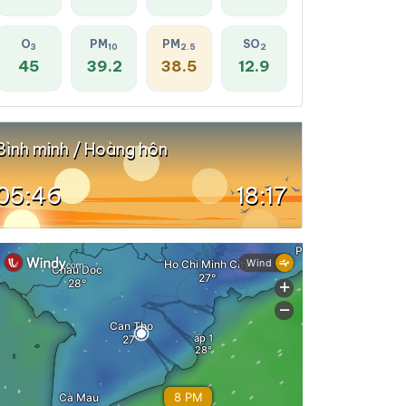
O
PM
PM
SO
3
10
2.5
2
45
39.2
38.5
12.9
Bình minh / Hoàng hôn
05:46
18:17