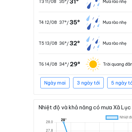
31°
35°
Mưa rào nhẹ
T3 11/08
/
35°
37°
Mưa rào nhẹ
T4 12/08
/
32°
36°
Mưa rào nhẹ
T5 13/08
/
29°
34°
Trời quang đã
T6 14/08
/
Ngày mai
3 ngày tới
5 ngày tớ
Nhiệt độ và khả năng có mưa Xã Lục S