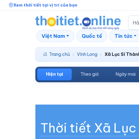
Xem thời tiết tại vị trí của bạn
Việt Nam
Quốc tế
Tin tức
Trang chủ
Vĩnh Long
Xã Lục Sĩ Thàn
›
›
Hiện tại
Theo giờ
Ngày mai
Thời tiết Xã Lục