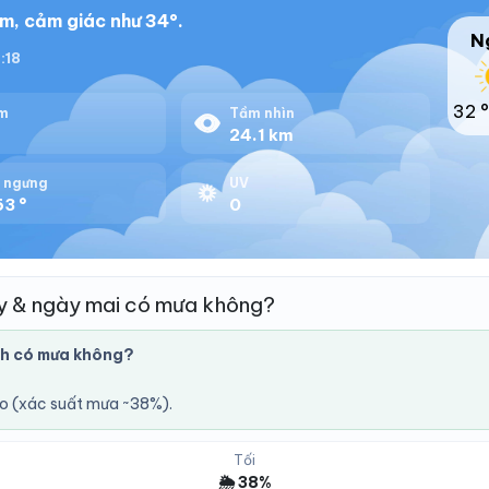
m, cảm giác như 34°.
N
8:18
32 °
m
Tầm nhìn
%
24.1 km
 ngưng
UV
63 °
0
y & ngày mai có mưa không?
nh có mưa không?
áo (xác suất mưa ~38%).
Tối
🌦️ 38%