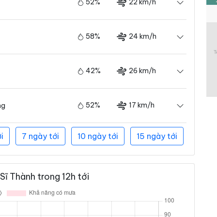
52%
22 km/h
58%
24 km/h
42%
26 km/h
52%
17 km/h
ng
i
7 ngày tới
10 ngày tới
15 ngày tới
ĩ Thành trong 12h tới