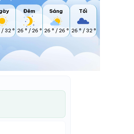
gày
Đêm
Sáng
Tối
/
32 °
26 °
/
26 °
26 °
/
26 °
26 °
/
32 °