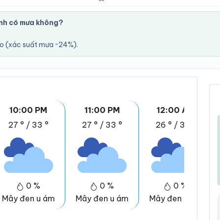
ành có mưa không?
áo (xác suất mưa ~24%).
10:00 PM
11:00 PM
12:00 AM
27 °
/
33 °
27 °
/
33 °
26 °
/
32 °
0 %
0 %
0 %
Mây đen u ám
Mây đen u ám
Mây đen u ám