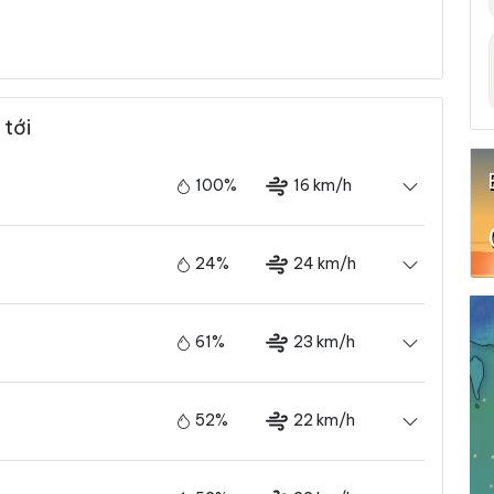
 tới
100%
16 km/h
24%
24 km/h
61%
23 km/h
52%
22 km/h