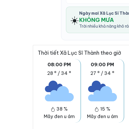
Ngày mai Xã Lục Sĩ Th
☀️
KHÔNG MƯA
Trời nhiều khả năng khô r
Thời tiết Xã Lục Sĩ Thành theo giờ
08:00 PM
09:00 PM
28 °
/
34 °
27 °
/
34 °
38 %
15 %
Mây đen u ám
Mây đen u ám