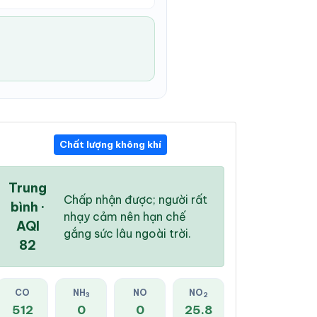
Chất lượng không khí
01:00 AM
02:00 AM
03:00 AM
26 °
/
32 °
26 °
/
32 °
26 °
/
32 °
Trung
Chấp nhận được; người rất
bình ·
nhạy cảm nên hạn chế
AQI
gắng sức lâu ngoài trời.
82
3 %
10 %
18 %
Mây đen u ám
Mây đen u ám
Mây đen u ám
CO
NH
NO
NO
3
2
512
0
0
25.8