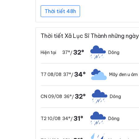
Thời tiết 48h
Thời tiết Xã Lục Sĩ Thành những ngày
32°
37°
Dông
Hiện tại
/
34°
37°
Mây đen u ám
T7 08/08
/
32°
36°
Dông
CN 09/08
/
31°
34°
Dông
T2 10/08
/