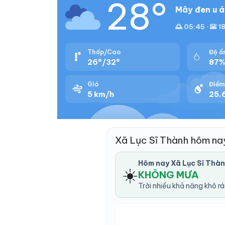
28°
Mây đen u á
🌅 05:45 · 🌇 1
Thấp/Cao
Độ ẩ
26°/32°
87
Gió
Điểm
5 km/h
25.
Xã Lục Sĩ Thành hôm na
Hôm nay Xã Lục Sĩ Thà
☀️
KHÔNG MƯA
Trời nhiều khả năng khô r