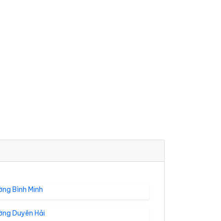
ờng Bình Minh
ờng Duyên Hải