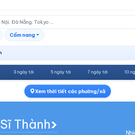
Cẩm nang
h
3 ngày tới
5 ngày tới
7 ngày tới
10 ng
Xem thời tiết các phường/xã
 Sĩ Thành
Nhi