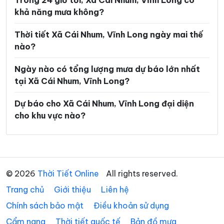
Trong 24 giờ tới, Xã Cái Nhum, Vĩnh Long có
khả năng mưa không?
Xã Hòa Minh
Xã Hùng Hòa
Xã Hưng Khánh Trung
Xã Hưng Mỹ
Thời tiết Xã Cái Nhum, Vĩnh Long ngày mai thế
nào?
Xã Hưng Nhượng
Xã Hương Mỹ
Ngày nào có tổng lượng mưa dự báo lớn nhất
Xã Lộc Thuận
Xã Long Hiệp
tại Xã Cái Nhum, Vĩnh Long?
Xã Long Hồ
Xã Long Hòa
Dự báo cho Xã Cái Nhum, Vĩnh Long đại diện
Xã Long Hữu
Xã Long Thành
cho khu vực nào?
Xã Long Vĩnh
Xã Lục Sĩ Thành
Xã Lương Hòa
Xã Lương Phú
Xã Lưu Nghiệp Anh
Xã Mỏ Cày
© 2026
Thời Tiết Online
All rights reserved.
Trang chủ
Xã Mỹ Chánh Hòa
Giới thiệu
Liên hệ
Xã Mỹ Long
Chính sách bảo mật
Điều khoản sử dụng
Xã Mỹ Thuận
Xã Ngãi Tứ
Cẩm nang
Thời tiết quốc tế
Bản đồ mưa