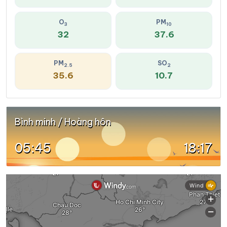
O
PM
3
10
32
37.6
PM
SO
2.5
2
35.6
10.7
Bình minh / Hoàng hôn
05:45
18:17