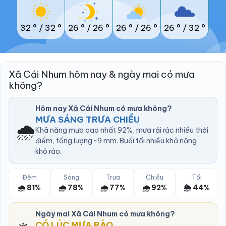
32 °
/
32 °
26 °
/
26 °
26 °
/
26 °
26 °
/
32 °
Xã Cái Nhum hôm nay & ngày mai có mưa
không?
Hôm nay Xã Cái Nhum có mưa không?
MƯA SÁNG TRƯA CHIỀU
🌧️
Khả năng mưa cao nhất 92%, mưa rải rác nhiều thời
điểm, tổng lượng ~9 mm. Buổi tối nhiều khả năng
khô ráo.
Đêm
Sáng
Trưa
Chiều
Tối
🌧️ 81%
🌧️ 78%
🌧️ 77%
🌧️ 92%
🌦️ 44%
Ngày mai Xã Cái Nhum có mưa không?
CÓ LÚC MƯA RÀO