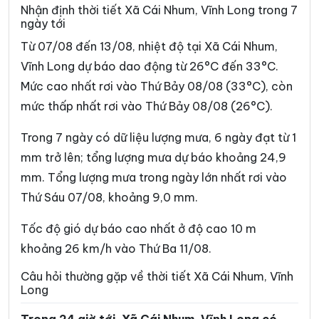
Xã Bình Đại
Xã Bình Phú
Nhận định thời tiết Xã Cái Nhum, Vĩnh Long trong 7
ngày tới
Xã Bình Phước
Xã Cái Ngang
Từ 07/08 đến 13/08, nhiệt độ tại Xã Cái Nhum,
Xã Càng Long
Xã Cầu Kè
Vĩnh Long dự báo dao động từ 26°C đến 33°C.
Mức cao nhất rơi vào Thứ Bảy 08/08 (33°C), còn
Xã Cầu Ngang
Xã Châu Hòa
mức thấp nhất rơi vào Thứ Bảy 08/08 (26°C).
Xã Châu Hưng
Xã Châu Thành
Trong 7 ngày có dữ liệu lượng mưa, 6 ngày đạt từ 1
Xã Chợ Lách
Xã Đại An
mm trở lên; tổng lượng mưa dự báo khoảng 24,9
Xã Đại Điền
Xã Đôn Châu
mm. Tổng lượng mưa trong ngày lớn nhất rơi vào
Thứ Sáu 07/08, khoảng 9,0 mm.
Xã Đông Hải
Xã Đồng Khởi
Xã Giao Long
Xã Giồng Trôm
Tốc độ gió dự báo cao nhất ở độ cao 10 m
khoảng 26 km/h vào Thứ Ba 11/08.
Xã Hàm Giang
Xã Hiệp Mỹ
Câu hỏi thường gặp về thời tiết Xã Cái Nhum, Vĩnh
Xã Hiếu Phụng
Xã Hiếu Thành
Long
Xã Hòa Bình
Xã Hòa Hiệp