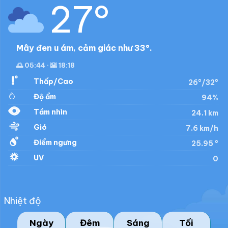
27°
Mây đen u ám, cảm giác như 33°.
🌅 05:44 · 🌇 18:18
Thấp/Cao
26°/32°
Độ ẩm
94%
Tầm nhìn
24.1 km
Gió
7.6 km/h
Điểm ngưng
25.95 °
UV
0
Nhiệt độ
Ngày
Đêm
Sáng
Tối