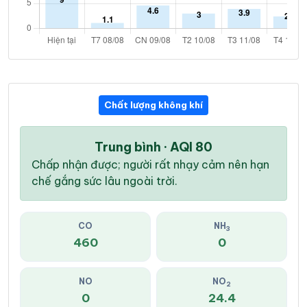
Chất lượng không khí
Trung bình · AQI 80
Chấp nhận được; người rất nhạy cảm nên hạn
chế gắng sức lâu ngoài trời.
CO
NH
3
460
0
NO
NO
2
0
24.4