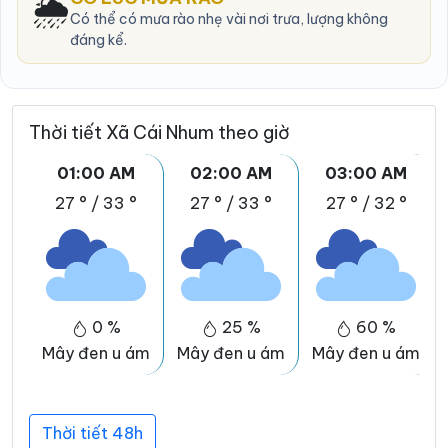
🌦️
Có thể có mưa rào nhẹ vài nơi trưa, lượng không
đáng kể.
Thời tiết Xã Cái Nhum theo giờ
01:00 AM
02:00 AM
03:00 AM
27 °
/
33 °
27 °
/
33 °
27 °
/
32 °
0 %
25 %
60 %
Mây đen u ám
Mây đen u ám
Mây đen u ám
Thời tiết 48h