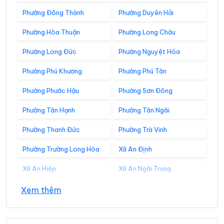
Phường Đông Thành
Phường Duyên Hải
Phường Hòa Thuận
Phường Long Châu
Phường Long Đức
Phường Nguyệt Hóa
Phường Phú Khương
Phường Phú Tân
Phường Phước Hậu
Phường Sơn Đông
Phường Tân Hạnh
Phường Tân Ngãi
Phường Thanh Đức
Phường Trà Vinh
Phường Trường Long Hòa
Xã An Định
Xã An Hiệp
Xã An Ngãi Trung
Xã An Phú Tân
Xã An Qui
Xem thêm
Xã Ba Tri
Xã Bảo Thạnh