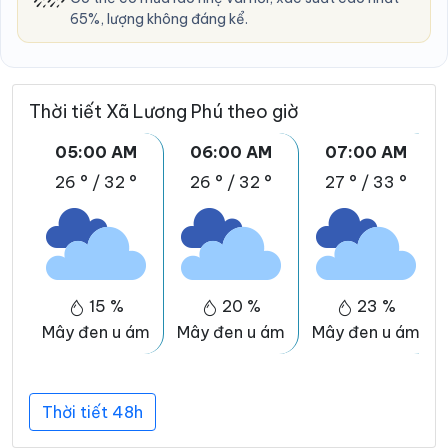
65%, lượng không đáng kể.
Thời tiết Xã Lương Phú theo giờ
05:00 AM
06:00 AM
07:00 AM
26 °
/
32 °
26 °
/
32 °
27 °
/
33 °
15 %
20 %
23 %
Mây đen u ám
Mây đen u ám
Mây đen u ám
Thời tiết 48h