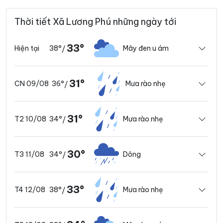
Thời tiết Xã Lương Phú những ngày tới
33°
38°
Mây đen u ám
Hiện tại
/
31°
36°
Mưa rào nhẹ
CN 09/08
/
31°
34°
Mưa rào nhẹ
T2 10/08
/
30°
34°
Dông
T3 11/08
/
33°
38°
Mưa rào nhẹ
T4 12/08
/