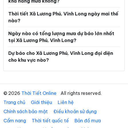
khả năng mưa không?
Xã Hòa Hiệp
Xã Hòa Minh
Xã Hùng Hòa
Xã Hưng Khánh Trung
Thời tiết Xã Lương Phú, Vĩnh Long ngày mai thế
nào?
Xã Hưng Mỹ
Xã Hưng Nhượng
Ngày nào có tổng lượng mưa dự báo lớn nhất
Xã Hương Mỹ
Xã Lộc Thuận
tại Xã Lương Phú, Vĩnh Long?
Xã Long Hiệp
Xã Long Hồ
Dự báo cho Xã Lương Phú, Vĩnh Long đại diện
Xã Long Hòa
Xã Long Hữu
cho khu vực nào?
Xã Long Thành
Xã Long Vĩnh
Xã Lục Sĩ Thành
Xã Lương Hòa
Xã Lưu Nghiệp Anh
Xã Mỏ Cày
© 2026
Thời Tiết Online
All rights reserved.
Trang chủ
Xã Mỹ Chánh Hòa
Giới thiệu
Liên hệ
Xã Mỹ Long
Chính sách bảo mật
Điều khoản sử dụng
Xã Mỹ Thuận
Xã Ngãi Tứ
Cẩm nang
Thời tiết quốc tế
Bản đồ mưa
Xã Ngũ Lạc
Xã Nhị Long