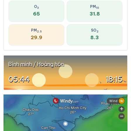
O
PM
3
10
65
31.8
PM
SO
2.5
2
29.9
8.3
Bình minh / Hoàng hôn
05:44
18:15