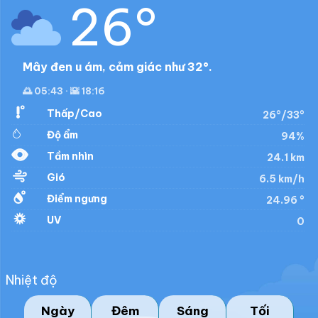
26°
Mây đen u ám, cảm giác như 32°.
🌅 05:43 · 🌇 18:16
Thấp/Cao
26°/33°
Độ ẩm
94%
Tầm nhìn
24.1 km
Gió
6.5 km/h
Điểm ngưng
24.96 °
UV
0
Nhiệt độ
Ngày
Đêm
Sáng
Tối