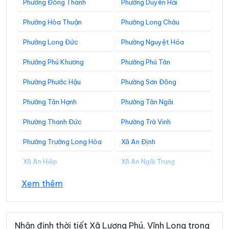
Phường Đông Thành
Phường Duyên Hải
Phường Hòa Thuận
Phường Long Châu
Phường Long Đức
Phường Nguyệt Hóa
Phường Phú Khương
Phường Phú Tân
Phường Phước Hậu
Phường Sơn Đông
Phường Tân Hạnh
Phường Tân Ngãi
Phường Thanh Đức
Phường Trà Vinh
Phường Trường Long Hòa
Xã An Định
Xã An Hiệp
Xã An Ngãi Trung
Xã An Phú Tân
Xã An Qui
Xem thêm
Xã Ba Tri
Xã Bảo Thạnh
Xã Bình Đại
Xã Bình Phú
Nhận định thời tiết Xã Lương Phú, Vĩnh Long trong