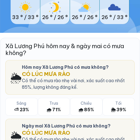
33 °
/
33 °
26 °
/
26 °
26 °
/
26 °
26 °
/
33 °
Xã Lương Phú hôm nay & ngày mai có mưa
không?
Hôm nay Xã Lương Phú có mưa không?
🌦️
CÓ LÚC MƯA RÀO
Có thể có mưa rào nhẹ vài nơi, xác suất cao nhất
85%, lượng không đáng kể.
Sáng
Trưa
Chiều
Tối
⛅ 23%
🌧️ 71%
🌧️ 85%
🌦️ 39%
Ngày mai Xã Lương Phú có mưa không?
🌦️
CÓ LÚC MƯA RÀO
Có thể có mưa rào nhẹ vài nơi, xác suất cao nhất