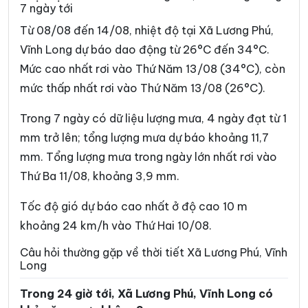
7 ngày tới
Xã Bình Phước
Xã Cái Ngang
Từ 08/08 đến 14/08, nhiệt độ tại Xã Lương Phú,
Xã Cái Nhum
Xã Càng Long
Vĩnh Long dự báo dao động từ 26°C đến 34°C.
Mức cao nhất rơi vào Thứ Năm 13/08 (34°C), còn
Xã Cầu Kè
Xã Cầu Ngang
mức thấp nhất rơi vào Thứ Năm 13/08 (26°C).
Xã Châu Hòa
Xã Châu Hưng
Trong 7 ngày có dữ liệu lượng mưa, 4 ngày đạt từ 1
Xã Châu Thành
Xã Chợ Lách
mm trở lên; tổng lượng mưa dự báo khoảng 11,7
Xã Đại An
Xã Đại Điền
mm. Tổng lượng mưa trong ngày lớn nhất rơi vào
Thứ Ba 11/08, khoảng 3,9 mm.
Xã Đôn Châu
Xã Đông Hải
Xã Đồng Khởi
Xã Giao Long
Tốc độ gió dự báo cao nhất ở độ cao 10 m
khoảng 24 km/h vào Thứ Hai 10/08.
Xã Giồng Trôm
Xã Hàm Giang
Câu hỏi thường gặp về thời tiết Xã Lương Phú, Vĩnh
Xã Hiệp Mỹ
Xã Hiếu Phụng
Long
Xã Hiếu Thành
Xã Hòa Bình
Trong 24 giờ tới, Xã Lương Phú, Vĩnh Long có