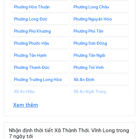
Phường Hòa Thuận
Phường Long Châu
Phường Long Đức
Phường Nguyệt Hóa
Phường Phú Khương
Phường Phú Tân
Phường Phước Hậu
Phường Sơn Đông
Phường Tân Hạnh
Phường Tân Ngãi
Phường Thanh Đức
Phường Trà Vinh
Phường Trường Long Hòa
Xã An Định
Xã An Hiệp
Xã An Ngãi Trung
Xã An Phú Tân
Xã An Qui
Xem thêm
Xã Ba Tri
Xã Bảo Thạnh
Xã Bình Đại
Xã Bình Phú
Nhận định thời tiết Xã Thành Thới, Vĩnh Long trong
7 ngày tới