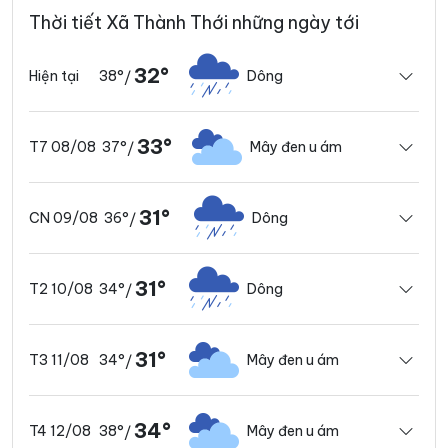
Thời tiết Xã Thành Thới những ngày tới
32°
38°
Dông
Hiện tại
/
33°
37°
Mây đen u ám
T7 08/08
/
31°
36°
Dông
CN 09/08
/
31°
34°
Dông
T2 10/08
/
31°
34°
Mây đen u ám
T3 11/08
/
34°
38°
Mây đen u ám
T4 12/08
/