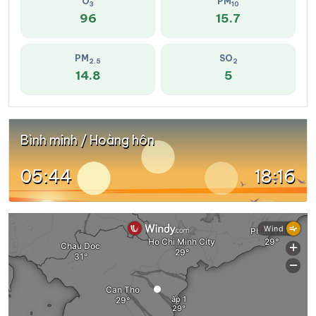
O
PM
3
10
96
15.7
PM
SO
2.5
2
14.8
5
Bình minh / Hoàng hôn
05:44
18:16