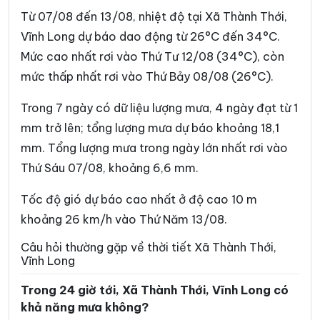
Xã Bình Phước
Xã Cái Ngang
Từ 07/08 đến 13/08, nhiệt độ tại Xã Thành Thới,
Xã Cái Nhum
Xã Càng Long
Vĩnh Long dự báo dao động từ 26°C đến 34°C.
Mức cao nhất rơi vào Thứ Tư 12/08 (34°C), còn
Xã Cầu Kè
Xã Cầu Ngang
mức thấp nhất rơi vào Thứ Bảy 08/08 (26°C).
Xã Châu Hòa
Xã Châu Hưng
Trong 7 ngày có dữ liệu lượng mưa, 4 ngày đạt từ 1
Xã Châu Thành
Xã Chợ Lách
mm trở lên; tổng lượng mưa dự báo khoảng 18,1
Xã Đại An
Xã Đại Điền
mm. Tổng lượng mưa trong ngày lớn nhất rơi vào
Thứ Sáu 07/08, khoảng 6,6 mm.
Xã Đôn Châu
Xã Đông Hải
Xã Đồng Khởi
Xã Giao Long
Tốc độ gió dự báo cao nhất ở độ cao 10 m
khoảng 26 km/h vào Thứ Năm 13/08.
Xã Giồng Trôm
Xã Hàm Giang
Câu hỏi thường gặp về thời tiết Xã Thành Thới,
Xã Hiệp Mỹ
Xã Hiếu Phụng
Vĩnh Long
Xã Hiếu Thành
Xã Hòa Bình
Trong 24 giờ tới, Xã Thành Thới, Vĩnh Long có
khả năng mưa không?
Xã Hòa Hiệp
Xã Hòa Minh