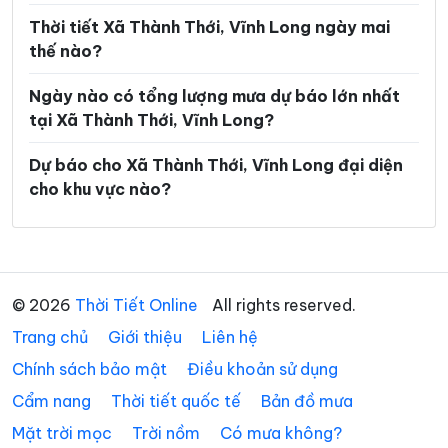
Xã Hùng Hòa
Xã Hưng Khánh Trung
Thời tiết Xã Thành Thới, Vĩnh Long ngày mai
thế nào?
Xã Hưng Mỹ
Xã Hưng Nhượng
Ngày nào có tổng lượng mưa dự báo lớn nhất
Xã Hương Mỹ
Xã Lộc Thuận
tại Xã Thành Thới, Vĩnh Long?
Xã Long Hiệp
Xã Long Hồ
Dự báo cho Xã Thành Thới, Vĩnh Long đại diện
Xã Long Hòa
Xã Long Hữu
cho khu vực nào?
Xã Long Thành
Xã Long Vĩnh
Xã Lục Sĩ Thành
Xã Lương Hòa
Xã Lương Phú
Xã Lưu Nghiệp Anh
© 2026
Thời Tiết Online
All rights reserved.
Trang chủ
Xã Mỏ Cày
Giới thiệu
Liên hệ
Xã Mỹ Chánh Hòa
Chính sách bảo mật
Điều khoản sử dụng
Xã Mỹ Long
Xã Mỹ Thuận
Cẩm nang
Thời tiết quốc tế
Bản đồ mưa
Xã Ngãi Tứ
Xã Ngũ Lạc
Mặt trời mọc
Trời nồm
Có mưa không?