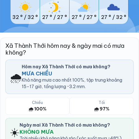
32 °
/
32 °
27 °
/
27 °
27 °
/
27 °
27 °
/
32 °
Xã Thành Thới hôm nay & ngày mai có mưa
không?
Hôm nay Xã Thành Thới có mưa không?
🌧️
MƯA CHIỀU
Khả năng mưa cao nhất 100%, tập trung khoảng
15–17 giờ, tổng lượng ~3.2 mm.
Chiều
Tối
🌧️ 100%
🌧️ 97%
Ngày mai Xã Thành Thới có mưa không?
☀️
KHÔNG MƯA
Trời nhiều khả năng khô ráo (xác suất mưa ~48%).