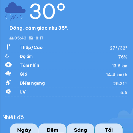
30°
Dông, cảm giác như 35°.
🌅 05:43 · 🌇 18:17
Thấp/Cao
27°/32°
Độ ẩm
76%
Tầm nhìn
13.6 km
Gió
14.4 km/h
Điểm ngưng
25.31 °
UV
5.6
Nhiệt độ
Ngày
Đêm
Sáng
Tối