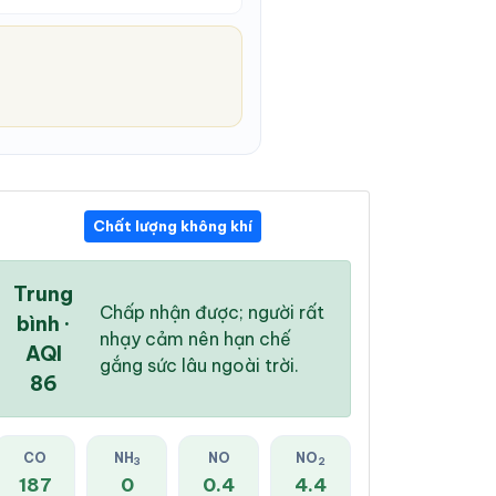
Chất lượng không khí
09:00 PM
10:00 PM
11:00 PM
28 °
/
32 °
27 °
/
32 °
27 °
/
32 °
Trung
Chấp nhận được; người rất
bình ·
nhạy cảm nên hạn chế
AQI
gắng sức lâu ngoài trời.
86
1 %
0 %
0 %
Mây đen u ám
Mây đen u ám
Mây đen u ám
CO
NH
NO
NO
3
2
187
0
0.4
4.4