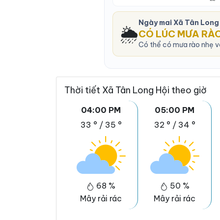
Ngày mai Xã Tân Long
🌦️
CÓ LÚC MƯA RÀ
Có thể có mưa rào nhẹ và
Thời tiết Xã Tân Long Hội theo giờ
04:00 PM
05:00 PM
33 °
/
35 °
32 °
/
34 °
68 %
50 %
Mây rải rác
Mây rải rác