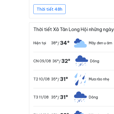
Thời tiết 48h
Thời tiết Xã Tân Long Hội những ngày
34°
38°
Mây đen u ám
Hiện tại
/
32°
36°
Dông
CN 09/08
/
31°
35°
Mưa rào nhẹ
T2 10/08
/
31°
35°
Dông
T3 11/08
/