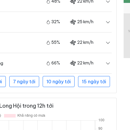
48%
22 km/h
32%
25 km/h
55%
22 km/h
66%
22 km/h
ng
i
7 ngày tới
10 ngày tới
15 ngày tới
ong Hội trong 12h tới