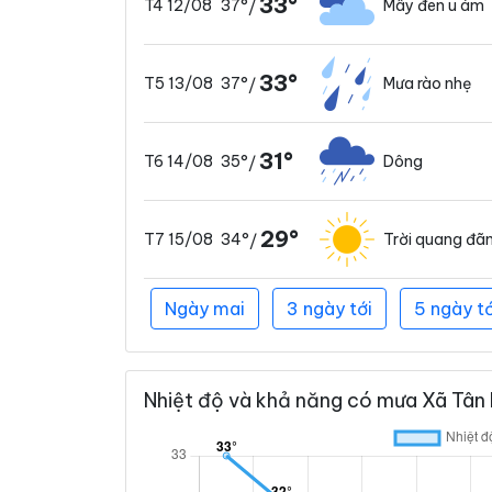
33°
37°
Mây đen u ám
T4 12/08
/
33°
37°
Mưa rào nhẹ
T5 13/08
/
31°
35°
Dông
T6 14/08
/
29°
34°
Trời quang đã
T7 15/08
/
Ngày mai
3 ngày tới
5 ngày tớ
Nhiệt độ và khả năng có mưa Xã Tân L