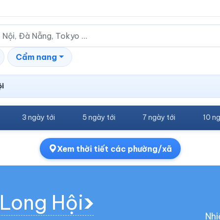
Cẩm nang
ội
3 ngày tới
5 ngày tới
7 ngày tới
10 ng
Xem thời tiết các phường/xã
 Long Hội
Nhi