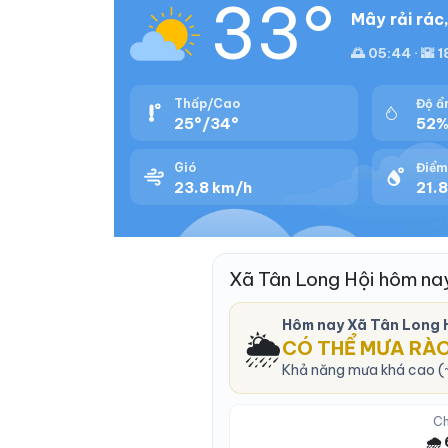
33°
Mây rải rác
🌅 05:44 · 🌇 1
Thấp/Cao
Độ ẩ
25°/34°
52
Gió
Điểm
23.8 km/h
21.8
Xã Tân Long Hội hôm na
Hôm nay Xã Tân Long 
🌦️
CÓ THỂ MƯA RÀ
Khả năng mưa khá cao (~
Ch
🌧️