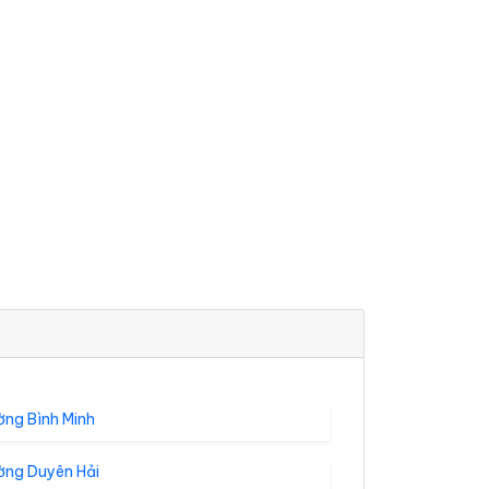
ờng Bình Minh
ờng Duyên Hải