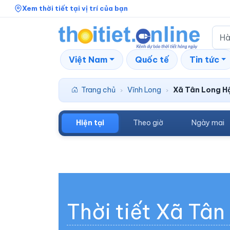
Xem thời tiết tại vị trí của bạn
Việt Nam
Quốc tế
Tin tức
Trang chủ
Vĩnh Long
Xã Tân Long H
›
›
Hiện tại
Theo giờ
Ngày mai
Thời tiết Xã Tân