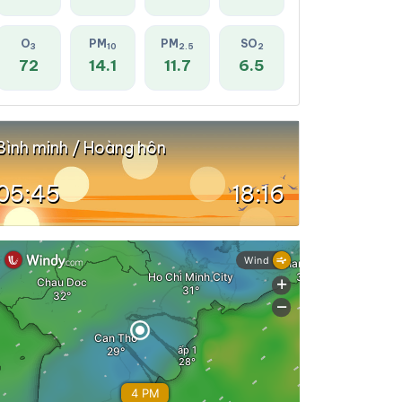
O
PM
PM
SO
3
10
2.5
2
72
14.1
11.7
6.5
Bình minh / Hoàng hôn
05:45
18:16