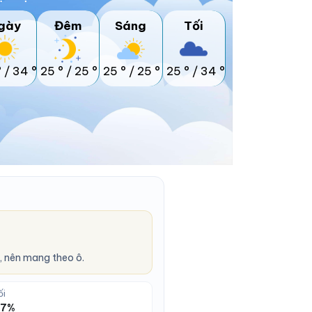
gày
Đêm
Sáng
Tối
°
/
34 °
25 °
/
25 °
25 °
/
25 °
25 °
/
34 °
 nên mang theo ô.
ối
27%