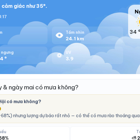
, cảm giác như 35°.
N
8:17
34 
m
Tầm nhìn
%
24.1 km
 ngưng
UV
4 °
3.9
y & ngày mai có mưa không?
Hội có mưa không?
O
68%) nhưng lượng dự báo rất nhỏ — có thể có mưa rào thoáng qua,
iều
T
 68%
⛅ 