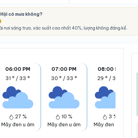
 Hội có mưa không?
O
i nơi sáng trưa, xác suất cao nhất 40%, lượng không đáng kể.
06:00 PM
07:00 PM
08:00 PM
31 °
/
33 °
30 °
/
33 °
29 °
/
33 °
27 %
10 %
3 %
Mây đen u ám
Mây đen u ám
Mây đen u ám