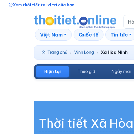
Xem thời tiết tại vị trí của bạn
Việt Nam
Quốc tế
Tin tức
Trang chủ
Vĩnh Long
Xã Hòa Minh
›
›
Hiện tại
Theo giờ
Ngày mai
Thời tiết Xã Hòa