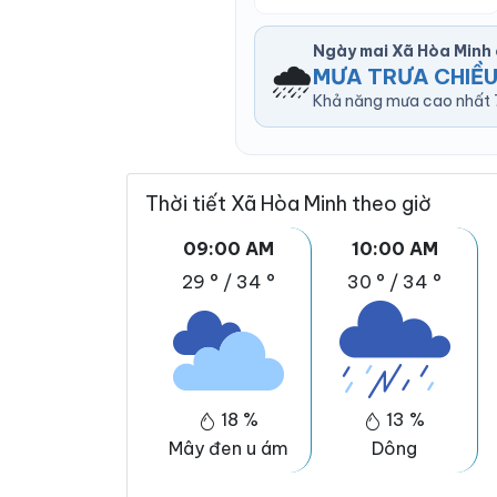
Ngày mai Xã Hòa Minh
🌧️
MƯA TRƯA CHIỀ
Khả năng mưa cao nhất 7
Thời tiết Xã Hòa Minh theo giờ
09:00 AM
10:00 AM
29 °
/
34 °
30 °
/
34 °
18 %
13 %
Mây đen u ám
Dông