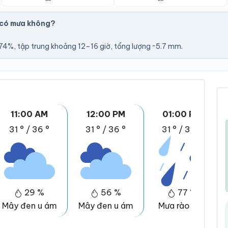
 có mưa không?
U
4%, tập trung khoảng 12–16 giờ, tổng lượng ~5.7 mm.
11:00 AM
12:00 PM
01:00 PM
31 °
/
36 °
31 °
/
36 °
31 °
/
35 °
29 %
56 %
77 %
Mây đen u ám
Mây đen u ám
Mưa rào nhẹ