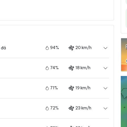
94%
20 km/h
 đá
74%
18 km/h
71%
19 km/h
72%
23 km/h