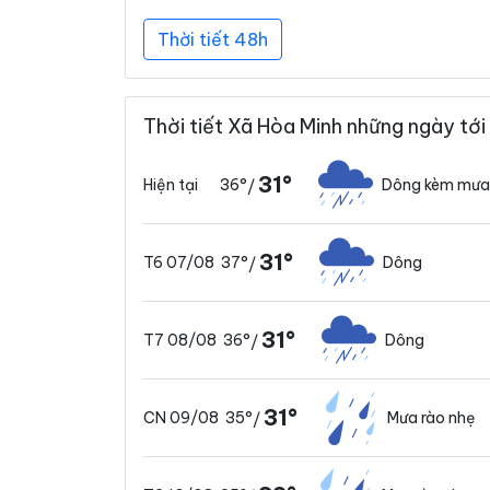
Thời tiết 48h
Thời tiết Xã Hòa Minh những ngày tới
31°
36°
Dông kèm mưa
Hiện tại
/
31°
37°
Dông
T6 07/08
/
31°
36°
Dông
T7 08/08
/
31°
35°
Mưa rào nhẹ
CN 09/08
/