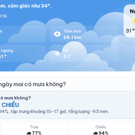
m, cảm giác như 34°.
N
8:16
31 °
m
Tầm nhìn
24.1 km
 ngưng
UV
1 °
3.7
ngày mai có mưa không?
có mưa không?
 CHIỀU
4%, tập trung khoảng 10–17 giờ, tổng lượng ~9.5 mm.
Trưa
Chiều
🌧️ 77%
🌧️ 94%