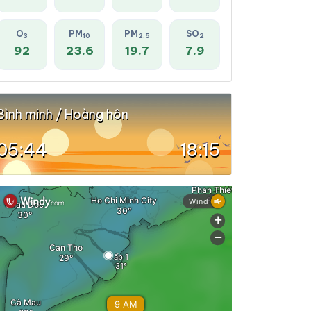
O
PM
PM
SO
3
10
2.5
2
92
23.6
19.7
7.9
Bình minh / Hoàng hôn
05:44
18:15