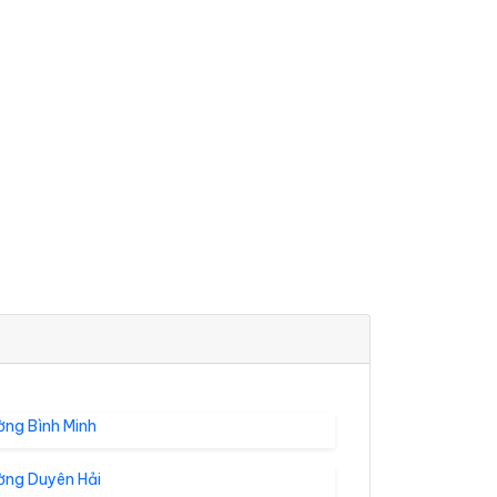
ờng Bình Minh
ờng Duyên Hải