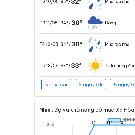
32°
35°
Mưa rào nhẹ
T2 10/08
/
30°
34°
Dông
T3 11/08
/
30°
34°
Mưa rào nhẹ
T4 12/08
/
33°
37°
Trời quang đã
T5 13/08
/
Ngày mai
3 ngày tới
5 ngày tớ
Nhiệt độ và khả năng có mưa Xã Hòa 