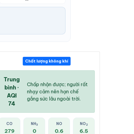
Chất lượng không khí
02:00 PM
03:00 PM
04:00 PM
31 °
/
35 °
30 °
/
34 °
29 °
/
33 °
Trung
Chấp nhận được; người rất
bình ·
nhạy cảm nên hạn chế
AQI
gắng sức lâu ngoài trời.
74
88 %
94 %
94 %
Mưa rào nhẹ
Dông
Dông kèm mưa đá
CO
NH
NO
NO
3
2
279
0
0.6
6.5