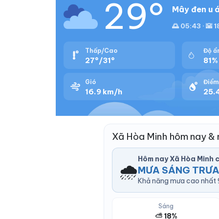
29°
Mây đen u á
🌅 05:43 · 🌇 1
Thấp/Cao
Độ ẩ
27°/31°
81%
Gió
Điểm
16.9 km/h
25.4
Xã Hòa Minh hôm nay & 
Hôm nay Xã Hòa Minh 
🌧️
MƯA SÁNG TRƯA
Khả năng mưa cao nhất 9
Sáng
⛅ 18%