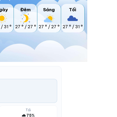
gày
Đêm
Sáng
Tối
/
31 °
27 °
/
27 °
27 °
/
27 °
27 °
/
31 °
Tối
🌧️ 75%