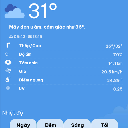
31°
Mây đen u ám, cảm giác như 36°.
🌅 05:43 · 🌇 18:16
Thấp/Cao
26°/32°
Độ ẩm
70%
Tầm nhìn
14.1 km
Gió
20.5 km/h
Điểm ngưng
24.89 °
UV
8.25
Nhiệt độ
Ngày
Đêm
Sáng
Tối