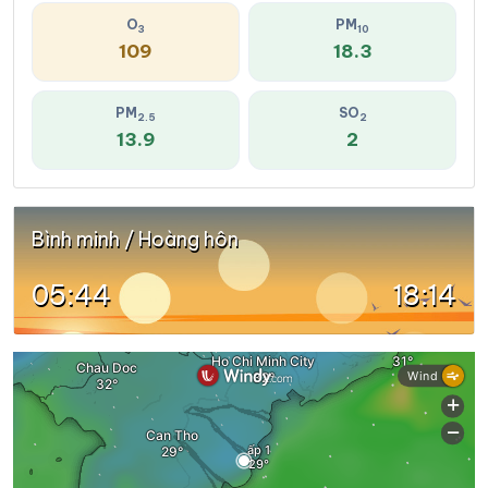
O
PM
3
10
109
18.3
PM
SO
2.5
2
13.9
2
Bình minh / Hoàng hôn
05:44
18:14