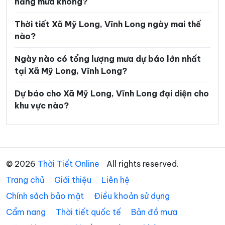
năng mưa không?
Xã Hòa Hiệp
Xã Hòa Minh
Xã Hùng Hòa
Xã Hưng Khánh Trung
Thời tiết Xã Mỹ Long, Vĩnh Long ngày mai thế
nào?
Xã Hưng Mỹ
Xã Hưng Nhượng
Ngày nào có tổng lượng mưa dự báo lớn nhất
Xã Hương Mỹ
Xã Lộc Thuận
tại Xã Mỹ Long, Vĩnh Long?
Xã Long Hiệp
Xã Long Hồ
Dự báo cho Xã Mỹ Long, Vĩnh Long đại diện cho
Xã Long Hòa
Xã Long Hữu
khu vực nào?
Xã Long Thành
Xã Long Vĩnh
Xã Lục Sĩ Thành
Xã Lương Hòa
Xã Lương Phú
Xã Lưu Nghiệp Anh
© 2026
Thời Tiết Online
All rights reserved.
Trang chủ
Xã Mỏ Cày
Giới thiệu
Liên hệ
Xã Mỹ Chánh Hòa
Chính sách bảo mật
Điều khoản sử dụng
Xã Mỹ Thuận
Xã Ngãi Tứ
Cẩm nang
Thời tiết quốc tế
Bản đồ mưa
Xã Ngũ Lạc
Xã Nhị Long