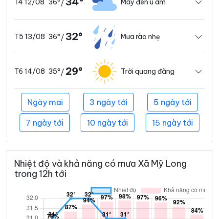
34°
36°
Mây đen u ám
T4 12/08
/
32°
36°
Mưa rào nhẹ
T5 13/08
/
29°
35°
Trời quang đãng
T6 14/08
/
Ngày mai
3 ngày tới
5 ngày tới
7 ngày tới
10 ngày tới
15 ngày tới
Nhiệt độ và khả năng có mưa Xã Mỹ Long
trong 12h tới