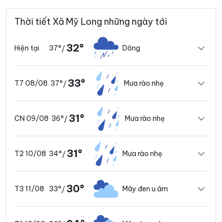
Thời tiết Xã Mỹ Long những ngày tới
32°
37°
Dông
Hiện tại
/
33°
37°
Mưa rào nhẹ
T7 08/08
/
31°
36°
Mưa rào nhẹ
CN 09/08
/
31°
34°
Mưa rào nhẹ
T2 10/08
/
30°
33°
Mây đen u ám
T3 11/08
/