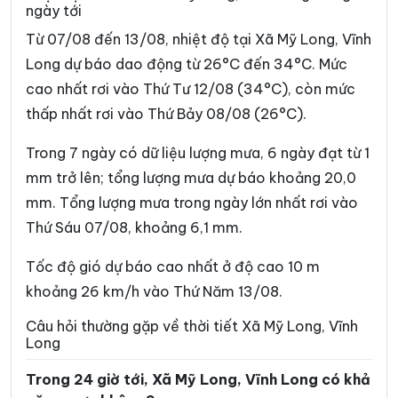
ngày tới
Xã Bình Phước
Xã Cái Ngang
Từ 07/08 đến 13/08, nhiệt độ tại Xã Mỹ Long, Vĩnh
Xã Cái Nhum
Xã Càng Long
Long dự báo dao động từ 26°C đến 34°C. Mức
cao nhất rơi vào Thứ Tư 12/08 (34°C), còn mức
Xã Cầu Kè
Xã Cầu Ngang
thấp nhất rơi vào Thứ Bảy 08/08 (26°C).
Xã Châu Hòa
Xã Châu Hưng
Trong 7 ngày có dữ liệu lượng mưa, 6 ngày đạt từ 1
Xã Châu Thành
Xã Chợ Lách
mm trở lên; tổng lượng mưa dự báo khoảng 20,0
Xã Đại An
Xã Đại Điền
mm. Tổng lượng mưa trong ngày lớn nhất rơi vào
Thứ Sáu 07/08, khoảng 6,1 mm.
Xã Đôn Châu
Xã Đông Hải
Xã Đồng Khởi
Xã Giao Long
Tốc độ gió dự báo cao nhất ở độ cao 10 m
khoảng 26 km/h vào Thứ Năm 13/08.
Xã Giồng Trôm
Xã Hàm Giang
Câu hỏi thường gặp về thời tiết Xã Mỹ Long, Vĩnh
Xã Hiệp Mỹ
Xã Hiếu Phụng
Long
Xã Hiếu Thành
Xã Hòa Bình
Trong 24 giờ tới, Xã Mỹ Long, Vĩnh Long có khả