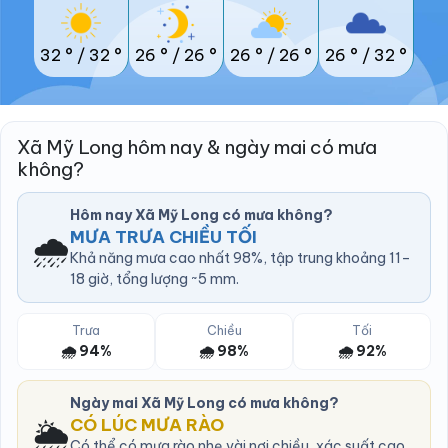
32 °
/
32 °
26 °
/
26 °
26 °
/
26 °
26 °
/
32 °
Xã Mỹ Long hôm nay & ngày mai có mưa
không?
Hôm nay Xã Mỹ Long có mưa không?
🌧️
MƯA TRƯA CHIỀU TỐI
Khả năng mưa cao nhất 98%, tập trung khoảng 11–
18 giờ, tổng lượng ~5 mm.
Trưa
Chiều
Tối
🌧️ 94%
🌧️ 98%
🌧️ 92%
Ngày mai Xã Mỹ Long có mưa không?
🌦️
CÓ LÚC MƯA RÀO
Có thể có mưa rào nhẹ vài nơi chiều, xác suất cao