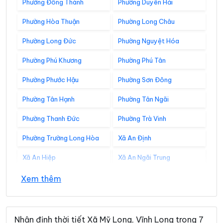
Phường Đông Thành
Phường Duyên Hải
Phường Hòa Thuận
Phường Long Châu
Phường Long Đức
Phường Nguyệt Hóa
Phường Phú Khương
Phường Phú Tân
Phường Phước Hậu
Phường Sơn Đông
Phường Tân Hạnh
Phường Tân Ngãi
Phường Thanh Đức
Phường Trà Vinh
Phường Trường Long Hòa
Xã An Định
Xã An Hiệp
Xã An Ngãi Trung
Xã An Phú Tân
Xã An Qui
Xem thêm
Xã Ba Tri
Xã Bảo Thạnh
Xã Bình Đại
Xã Bình Phú
Nhận định thời tiết Xã Mỹ Long, Vĩnh Long trong 7