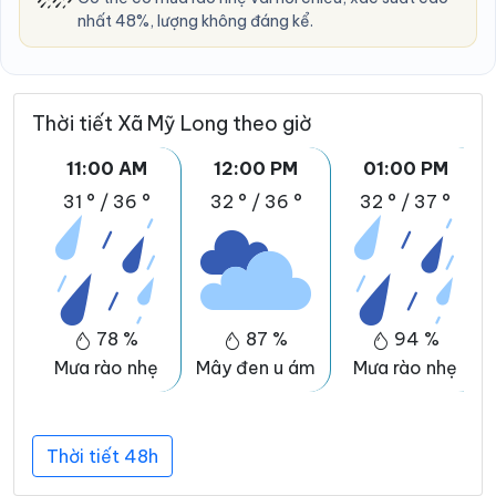
nhất 48%, lượng không đáng kể.
Thời tiết Xã Mỹ Long theo giờ
11:00 AM
12:00 PM
01:00 PM
31 °
/
36 °
32 °
/
36 °
32 °
/
37 °
78 %
87 %
94 %
Mưa rào nhẹ
Mây đen u ám
Mưa rào nhẹ
Thời tiết 48h