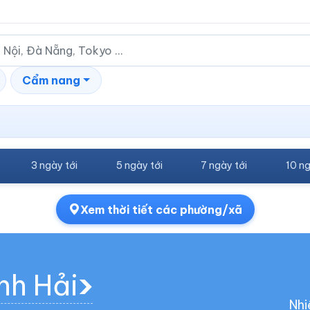
Cẩm nang
3 ngày tới
5 ngày tới
7 ngày tới
10 ng
Xem thời tiết các phường/xã
nh Hải
Nhi