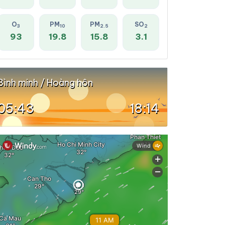
O
PM
PM
SO
3
10
2.5
2
93
19.8
15.8
3.1
Bình minh / Hoàng hôn
05:43
18:14