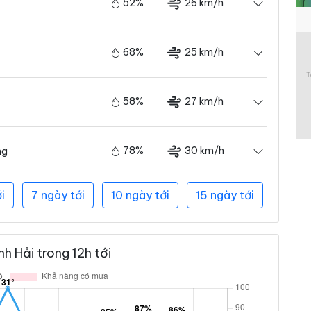
52%
26 km/h
68%
25 km/h
58%
27 km/h
78%
30 km/h
ng
i
7 ngày tới
10 ngày tới
15 ngày tới
h Hải trong 12h tới