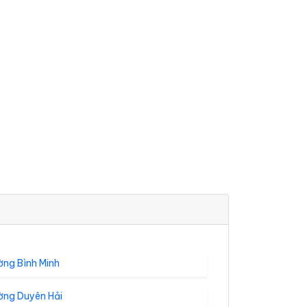
ờng Bình Minh
ờng Duyên Hải