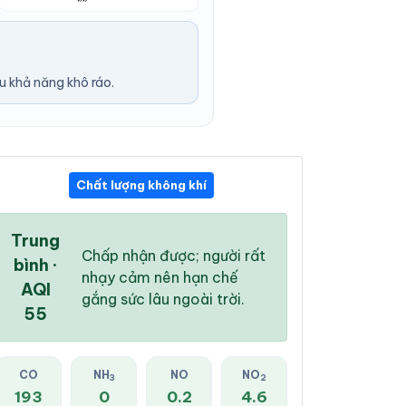
u khả năng khô ráo.
Chất lượng không khí
12:00 PM
01:00 PM
02:00 PM
31 °
/
35 °
30 °
/
34 °
30 °
/
34 °
Trung
Chấp nhận được; người rất
bình ·
nhạy cảm nên hạn chế
AQI
gắng sức lâu ngoài trời.
55
78 %
77 %
80 %
Mây đen u ám
Dông
Dông
CO
NH
NO
NO
3
2
193
0
0.2
4.6