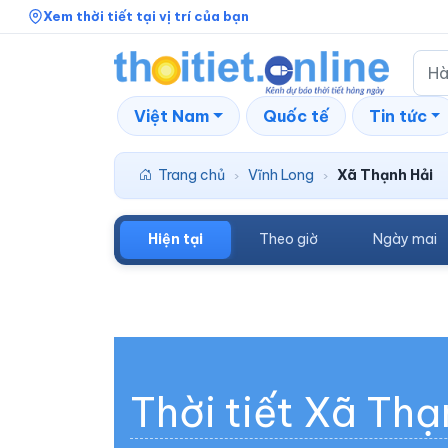
Xem thời tiết tại vị trí của bạn
Việt Nam
Quốc tế
Tin tức
Trang chủ
Vĩnh Long
Xã Thạnh Hải
›
›
Hiện tại
Theo giờ
Ngày mai
Thời tiết Xã Thạ