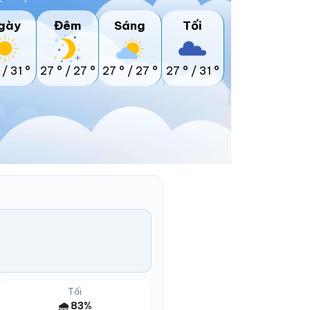
gày
Đêm
Sáng
Tối
/
31 °
27 °
/
27 °
27 °
/
27 °
27 °
/
31 °
Tối
🌧️ 83%