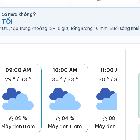
i có mưa không?
 TỐI
8%, tập trung khoảng 13–18 giờ, tổng lượng ~6 mm. Buổi sáng nhiề
09:00 AM
10:00 AM
11:00 AM
29 °
/
33 °
30 °
/
33 °
30 °
/
34 °
89 %
84 %
80 %
Mây đen u ám
Mây đen u ám
Mây đen u ám