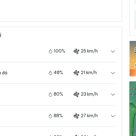
i
100%
25 km/h
48%
21 km/h
 đá
80%
23 km/h
88%
27 km/h