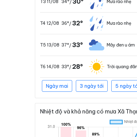
30°
34°
Mưa rào nhẹ
T3 11/08
/
32°
36°
Mưa rào nhẹ
T4 12/08
/
33°
37°
Mây đen u ám
T5 13/08
/
28°
33°
Trời quang đã
T6 14/08
/
Ngày mai
3 ngày tới
5 ngày tớ
Nhiệt độ và khả năng có mưa Xã Thạn