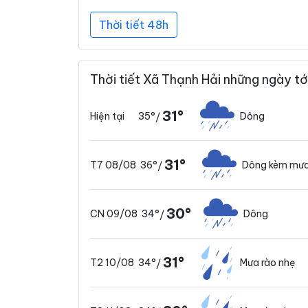
Thời tiết 48h
Thời tiết Xã Thạnh Hải những ngày tớ
31°
35°
Dông
Hiện tại
/
31°
36°
Dông kèm mưa
T7 08/08
/
30°
34°
Dông
CN 09/08
/
31°
34°
Mưa rào nhẹ
T2 10/08
/