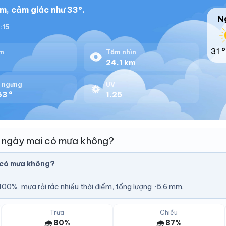
m, cảm giác như 33°.
N
8:15
31 °
m
Tầm nhìn
%
24.1 km
 ngưng
UV
63 °
1.25
 ngày mai có mưa không?
 có mưa không?
U
00%, mưa rải rác nhiều thời điểm, tổng lượng ~5.6 mm.
Trưa
Chiều
🌧️ 80%
🌧️ 87%