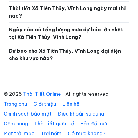
Xã Hùng Hòa
Xã Hưng Khánh Trung
Thời tiết Xã Tiên Thủy, Vĩnh Long ngày mai thế
nào?
Xã Hưng Mỹ
Xã Hưng Nhượng
Ngày nào có tổng lượng mưa dự báo lớn nhất
Xã Hương Mỹ
Xã Lộc Thuận
tại Xã Tiên Thủy, Vĩnh Long?
Xã Long Hiệp
Xã Long Hồ
Dự báo cho Xã Tiên Thủy, Vĩnh Long đại diện
Xã Long Hòa
Xã Long Hữu
cho khu vực nào?
Xã Long Thành
Xã Long Vĩnh
Xã Lục Sĩ Thành
Xã Lương Hòa
Xã Lương Phú
Xã Lưu Nghiệp Anh
© 2026
Thời Tiết Online
All rights reserved.
Trang chủ
Xã Mỏ Cày
Giới thiệu
Liên hệ
Xã Mỹ Chánh Hòa
Chính sách bảo mật
Điều khoản sử dụng
Xã Mỹ Long
Xã Mỹ Thuận
Cẩm nang
Thời tiết quốc tế
Bản đồ mưa
Xã Ngãi Tứ
Xã Ngũ Lạc
Mặt trời mọc
Trời nồm
Có mưa không?