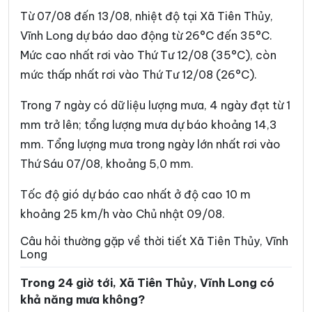
Xã Bình Phước
Xã Cái Ngang
Từ 07/08 đến 13/08, nhiệt độ tại Xã Tiên Thủy,
Xã Cái Nhum
Xã Càng Long
Vĩnh Long dự báo dao động từ 26°C đến 35°C.
Mức cao nhất rơi vào Thứ Tư 12/08 (35°C), còn
Xã Cầu Kè
Xã Cầu Ngang
mức thấp nhất rơi vào Thứ Tư 12/08 (26°C).
Xã Châu Hòa
Xã Châu Hưng
Trong 7 ngày có dữ liệu lượng mưa, 4 ngày đạt từ 1
Xã Châu Thành
Xã Chợ Lách
mm trở lên; tổng lượng mưa dự báo khoảng 14,3
Xã Đại An
Xã Đại Điền
mm. Tổng lượng mưa trong ngày lớn nhất rơi vào
Thứ Sáu 07/08, khoảng 5,0 mm.
Xã Đôn Châu
Xã Đông Hải
Xã Đồng Khởi
Xã Giao Long
Tốc độ gió dự báo cao nhất ở độ cao 10 m
khoảng 25 km/h vào Chủ nhật 09/08.
Xã Giồng Trôm
Xã Hàm Giang
Câu hỏi thường gặp về thời tiết Xã Tiên Thủy, Vĩnh
Xã Hiệp Mỹ
Xã Hiếu Phụng
Long
Xã Hiếu Thành
Xã Hòa Bình
Trong 24 giờ tới, Xã Tiên Thủy, Vĩnh Long có
khả năng mưa không?
Xã Hòa Hiệp
Xã Hòa Minh