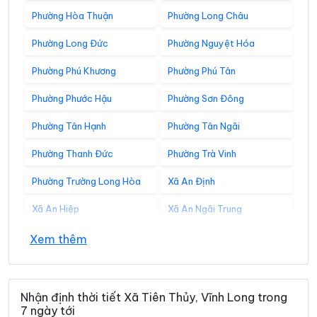
Phường Hòa Thuận
Phường Long Châu
Phường Long Đức
Phường Nguyệt Hóa
Phường Phú Khương
Phường Phú Tân
Phường Phước Hậu
Phường Sơn Đông
Phường Tân Hạnh
Phường Tân Ngãi
Phường Thanh Đức
Phường Trà Vinh
Phường Trường Long Hòa
Xã An Định
Xã An Hiệp
Xã An Ngãi Trung
Xã An Phú Tân
Xã An Qui
Xem thêm
Xã Ba Tri
Xã Bảo Thạnh
Xã Bình Đại
Xã Bình Phú
Nhận định thời tiết Xã Tiên Thủy, Vĩnh Long trong
7 ngày tới