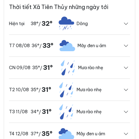
Thời tiết Xã Tiên Thủy những ngày tới
32°
38°
Dông
Hiện tại
/
33°
36°
Mây đen u ám
T7 08/08
/
31°
35°
Mưa rào nhẹ
CN 09/08
/
31°
35°
Mưa rào nhẹ
T2 10/08
/
31°
34°
Mưa rào nhẹ
T3 11/08
/
35°
37°
Mây đen u ám
T4 12/08
/