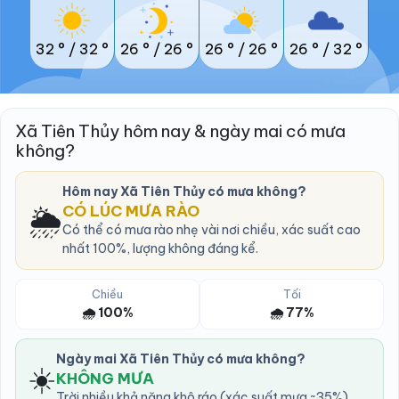
32 °
/
32 °
26 °
/
26 °
26 °
/
26 °
26 °
/
32 °
Xã Tiên Thủy hôm nay & ngày mai có mưa
không?
Hôm nay Xã Tiên Thủy có mưa không?
🌦️
CÓ LÚC MƯA RÀO
Có thể có mưa rào nhẹ vài nơi chiều, xác suất cao
nhất 100%, lượng không đáng kể.
Chiều
Tối
🌧️ 100%
🌧️ 77%
Ngày mai Xã Tiên Thủy có mưa không?
☀️
KHÔNG MƯA
Trời nhiều khả năng khô ráo (xác suất mưa ~35%).