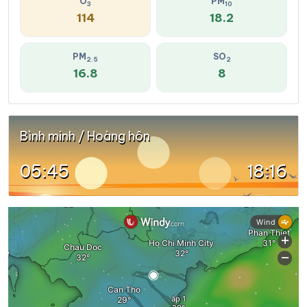
O
PM
3
10
114
18.2
PM
SO
2.5
2
16.8
8
Bình minh / Hoàng hôn
05:45
18:16