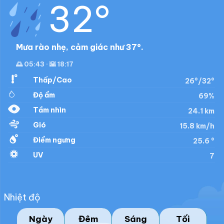
32°
Mưa rào nhẹ, cảm giác như 37°.
🌅 05:43 · 🌇 18:17
Thấp/Cao
26°/32°
Độ ẩm
69%
Tầm nhìn
24.1 km
Gió
15.8 km/h
Điểm ngưng
25.6 °
UV
7
Nhiệt độ
Ngày
Đêm
Sáng
Tối