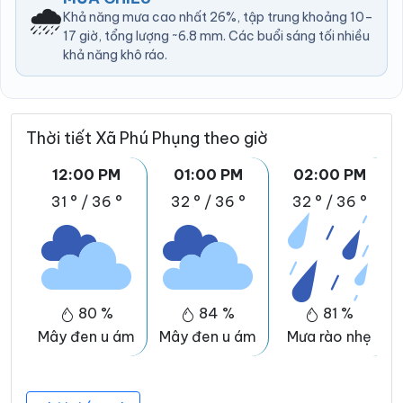
🌧️
Khả năng mưa cao nhất 26%, tập trung khoảng 10–
17 giờ, tổng lượng ~6.8 mm. Các buổi sáng tối nhiều
khả năng khô ráo.
Thời tiết Xã Phú Phụng theo giờ
12:00 PM
01:00 PM
02:00 PM
31 °
/
36 °
32 °
/
36 °
32 °
/
36 °
80 %
84 %
81 %
Mây đen u ám
Mây đen u ám
Mưa rào nhẹ