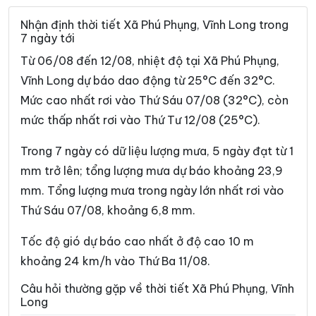
Xã Bình Đại
Xã Bình Phú
Nhận định thời tiết Xã Phú Phụng, Vĩnh Long trong
7 ngày tới
Xã Bình Phước
Xã Cái Ngang
Từ 06/08 đến 12/08, nhiệt độ tại Xã Phú Phụng,
Xã Cái Nhum
Xã Càng Long
Vĩnh Long dự báo dao động từ 25°C đến 32°C.
Mức cao nhất rơi vào Thứ Sáu 07/08 (32°C), còn
Xã Cầu Kè
Xã Cầu Ngang
mức thấp nhất rơi vào Thứ Tư 12/08 (25°C).
Xã Châu Hòa
Xã Châu Hưng
Trong 7 ngày có dữ liệu lượng mưa, 5 ngày đạt từ 1
Xã Châu Thành
Xã Chợ Lách
mm trở lên; tổng lượng mưa dự báo khoảng 23,9
Xã Đại An
Xã Đại Điền
mm. Tổng lượng mưa trong ngày lớn nhất rơi vào
Thứ Sáu 07/08, khoảng 6,8 mm.
Xã Đôn Châu
Xã Đông Hải
Xã Đồng Khởi
Xã Giao Long
Tốc độ gió dự báo cao nhất ở độ cao 10 m
khoảng 24 km/h vào Thứ Ba 11/08.
Xã Giồng Trôm
Xã Hàm Giang
Câu hỏi thường gặp về thời tiết Xã Phú Phụng, Vĩnh
Xã Hiệp Mỹ
Xã Hiếu Phụng
Long