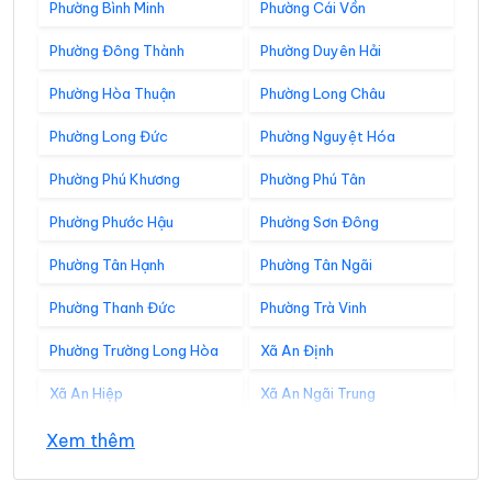
Phường Bình Minh
Phường Cái Vồn
Phường Đông Thành
Phường Duyên Hải
Phường Hòa Thuận
Phường Long Châu
Phường Long Đức
Phường Nguyệt Hóa
Phường Phú Khương
Phường Phú Tân
Phường Phước Hậu
Phường Sơn Đông
Phường Tân Hạnh
Phường Tân Ngãi
Phường Thanh Đức
Phường Trà Vinh
Phường Trường Long Hòa
Xã An Định
Xã An Hiệp
Xã An Ngãi Trung
Xã An Phú Tân
Xã An Qui
Xem thêm
Xã Ba Tri
Xã Bảo Thạnh