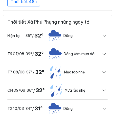
Thời tiết 48h
Thời tiết Xã Phú Phụng những ngày tới
32°
36°
Dông
Hiện tại
/
32°
39°
Dông kèm mưa đá
T6 07/08
/
32°
37°
Mưa rào nhẹ
T7 08/08
/
32°
36°
Mưa rào nhẹ
CN 09/08
/
31°
34°
Dông
T2 10/08
/