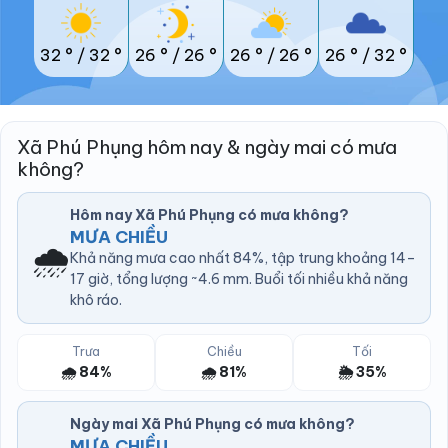
32 °
/
32 °
26 °
/
26 °
26 °
/
26 °
26 °
/
32 °
Xã Phú Phụng hôm nay & ngày mai có mưa
không?
Hôm nay Xã Phú Phụng có mưa không?
MƯA CHIỀU
🌧️
Khả năng mưa cao nhất 84%, tập trung khoảng 14–
17 giờ, tổng lượng ~4.6 mm. Buổi tối nhiều khả năng
khô ráo.
Trưa
Chiều
Tối
🌧️ 84%
🌧️ 81%
🌦️ 35%
Ngày mai Xã Phú Phụng có mưa không?
MƯA CHIỀU