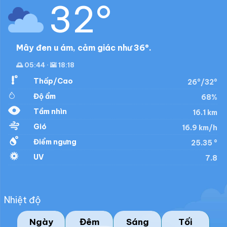
32°
Mây đen u ám, cảm giác như 36°.
🌅 05:44 · 🌇 18:18
Thấp/Cao
26°/32°
Độ ẩm
68%
Tầm nhìn
16.1 km
Gió
16.9 km/h
Điểm ngưng
25.35 °
UV
7.8
Nhiệt độ
Ngày
Đêm
Sáng
Tối