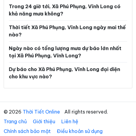
Xã Hiếu Thành
Xã Hòa Bình
Trong 24 giờ tới, Xã Phú Phụng, Vĩnh Long có
khả năng mưa không?
Xã Hòa Hiệp
Xã Hòa Minh
Xã Hùng Hòa
Xã Hưng Khánh Trung
Thời tiết Xã Phú Phụng, Vĩnh Long ngày mai thế
nào?
Xã Hưng Mỹ
Xã Hưng Nhượng
Ngày nào có tổng lượng mưa dự báo lớn nhất
Xã Hương Mỹ
Xã Lộc Thuận
tại Xã Phú Phụng, Vĩnh Long?
Xã Long Hiệp
Xã Long Hồ
Dự báo cho Xã Phú Phụng, Vĩnh Long đại diện
Xã Long Hòa
Xã Long Hữu
cho khu vực nào?
Xã Long Thành
Xã Long Vĩnh
Xã Lục Sĩ Thành
Xã Lương Hòa
Xã Lương Phú
Xã Lưu Nghiệp Anh
© 2026
Thời Tiết Online
All rights reserved.
Trang chủ
Xã Mỏ Cày
Giới thiệu
Liên hệ
Xã Mỹ Chánh Hòa
Chính sách bảo mật
Điều khoản sử dụng
Xã Mỹ Long
Xã Mỹ Thuận