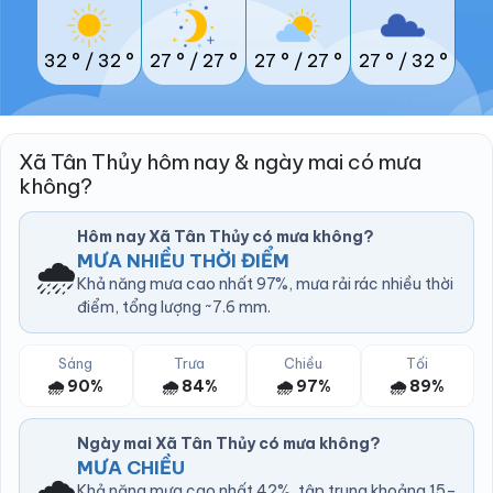
32 °
/
32 °
27 °
/
27 °
27 °
/
27 °
27 °
/
32 °
Xã Tân Thủy hôm nay & ngày mai có mưa
không?
Hôm nay Xã Tân Thủy có mưa không?
🌧️
MƯA NHIỀU THỜI ĐIỂM
Khả năng mưa cao nhất 97%, mưa rải rác nhiều thời
điểm, tổng lượng ~7.6 mm.
Sáng
Trưa
Chiều
Tối
🌧️ 90%
🌧️ 84%
🌧️ 97%
🌧️ 89%
Ngày mai Xã Tân Thủy có mưa không?
MƯA CHIỀU
🌧️
Khả năng mưa cao nhất 42%, tập trung khoảng 15–