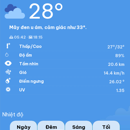
28°
Mây đen u ám, cảm giác như 33°.
🌅 05:42 · 🌇 18:15
Thấp/Cao
27°/32°
Độ ẩm
89%
Tầm nhìn
20.6 km
Gió
14.4 km/h
Điểm ngưng
26.02 °
UV
1.35
Nhiệt độ
Ngày
Đêm
Sáng
Tối