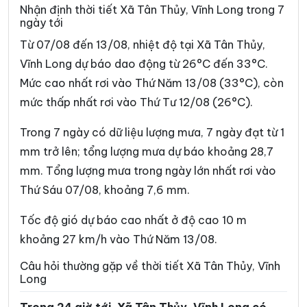
Xã Bình Đại
Xã Bình Phú
Nhận định thời tiết Xã Tân Thủy, Vĩnh Long trong 7
ngày tới
Xã Bình Phước
Xã Cái Ngang
Từ 07/08 đến 13/08, nhiệt độ tại Xã Tân Thủy,
Xã Cái Nhum
Xã Càng Long
Vĩnh Long dự báo dao động từ 26°C đến 33°C.
Mức cao nhất rơi vào Thứ Năm 13/08 (33°C), còn
Xã Cầu Kè
Xã Cầu Ngang
mức thấp nhất rơi vào Thứ Tư 12/08 (26°C).
Xã Châu Hòa
Xã Châu Hưng
Trong 7 ngày có dữ liệu lượng mưa, 7 ngày đạt từ 1
Xã Châu Thành
Xã Chợ Lách
mm trở lên; tổng lượng mưa dự báo khoảng 28,7
Xã Đại An
Xã Đại Điền
mm. Tổng lượng mưa trong ngày lớn nhất rơi vào
Thứ Sáu 07/08, khoảng 7,6 mm.
Xã Đôn Châu
Xã Đông Hải
Xã Đồng Khởi
Xã Giao Long
Tốc độ gió dự báo cao nhất ở độ cao 10 m
khoảng 27 km/h vào Thứ Năm 13/08.
Xã Giồng Trôm
Xã Hàm Giang
Câu hỏi thường gặp về thời tiết Xã Tân Thủy, Vĩnh
Xã Hiệp Mỹ
Xã Hiếu Phụng
Long
Xã Hiếu Thành
Xã Hòa Bình