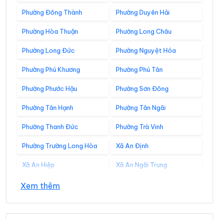
Phường Đông Thành
Phường Duyên Hải
Phường Hòa Thuận
Phường Long Châu
Phường Long Đức
Phường Nguyệt Hóa
Phường Phú Khương
Phường Phú Tân
Phường Phước Hậu
Phường Sơn Đông
Phường Tân Hạnh
Phường Tân Ngãi
Phường Thanh Đức
Phường Trà Vinh
Phường Trường Long Hòa
Xã An Định
Xã An Hiệp
Xã An Ngãi Trung
Xã An Phú Tân
Xã An Qui
Xem thêm
Xã Ba Tri
Xã Bảo Thạnh