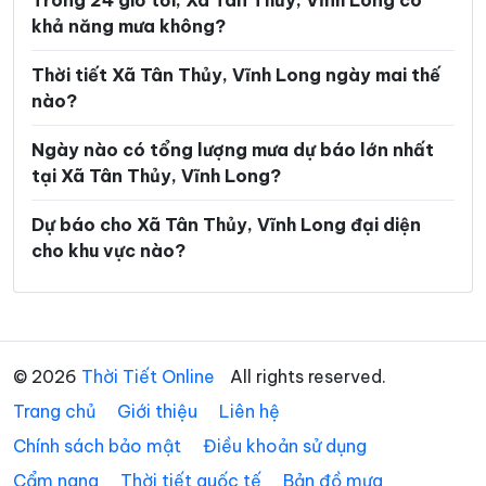
Trong 24 giờ tới, Xã Tân Thủy, Vĩnh Long có
khả năng mưa không?
Xã Hòa Hiệp
Xã Hòa Minh
Xã Hùng Hòa
Xã Hưng Khánh Trung
Thời tiết Xã Tân Thủy, Vĩnh Long ngày mai thế
nào?
Xã Hưng Mỹ
Xã Hưng Nhượng
Ngày nào có tổng lượng mưa dự báo lớn nhất
Xã Hương Mỹ
Xã Lộc Thuận
tại Xã Tân Thủy, Vĩnh Long?
Xã Long Hiệp
Xã Long Hồ
Dự báo cho Xã Tân Thủy, Vĩnh Long đại diện
Xã Long Hòa
Xã Long Hữu
cho khu vực nào?
Xã Long Thành
Xã Long Vĩnh
Xã Lục Sĩ Thành
Xã Lương Hòa
Xã Lương Phú
Xã Lưu Nghiệp Anh
© 2026
Thời Tiết Online
All rights reserved.
Trang chủ
Xã Mỏ Cày
Giới thiệu
Liên hệ
Xã Mỹ Chánh Hòa
Chính sách bảo mật
Điều khoản sử dụng
Xã Mỹ Long
Xã Mỹ Thuận
Cẩm nang
Thời tiết quốc tế
Bản đồ mưa