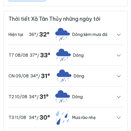
Thời tiết Xã Tân Thủy những ngày tới
32°
36°
Dông kèm mưa đá
Hiện tại
/
33°
37°
Dông
T7 08/08
/
31°
34°
Dông
CN 09/08
/
31°
34°
Dông
T2 10/08
/
30°
34°
Mưa rào nhẹ
T3 11/08
/