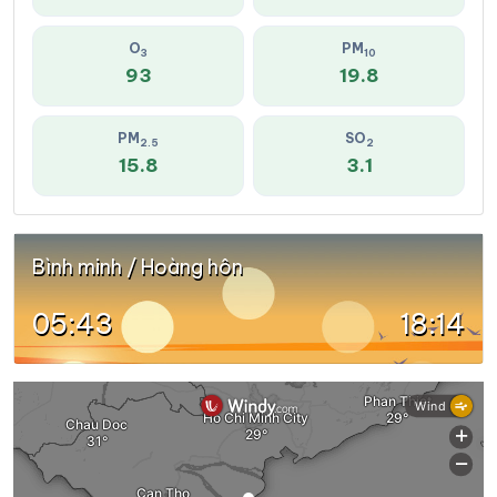
O
PM
3
10
93
19.8
PM
SO
2.5
2
15.8
3.1
Bình minh / Hoàng hôn
05:43
18:14