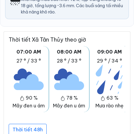
18 giờ, tổng lượng ~3.6 mm. Các buổi sáng tối nhiều
khả năng khô ráo.
Thời tiết Xã Tân Thủy theo giờ
07:00 AM
08:00 AM
09:00 AM
27 °
/
33 °
28 °
/
33 °
29 °
/
34 °
90 %
78 %
63 %
Mây đen u ám
Mây đen u ám
Mưa rào nhẹ
Thời tiết 48h