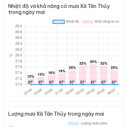
Nhiệt độ và khả năng có mưa Xã Tân Thủy
32°
27°
Mây đen u ám
07:00
/
trong ngày mai
32°
28°
Mây đen u ám
08:00
/
33°
29°
Mây đen u ám
09:00
/
33°
30°
Mây đen u ám
10:00
/
34°
31°
Mây đen u ám
11:00
/
34°
31°
Mưa rào nhẹ
12:00
/
Lượng mưa Xã Tân Thủy trong ngày mai