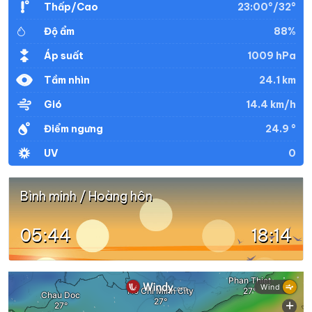
23:00°/32°
Thấp/Cao
88%
Độ ẩm
33°
28°
Mây đen u ám
20:00
/
1009 hPa
Áp suất
24.1 km
Tầm nhìn
32°
28°
Mây đen u ám
21:00
/
14.4 km/h
Gió
24.9 °
Điểm ngưng
32°
28°
Mây đen u ám
22:00
/
0
UV
32°
27°
Mây đen u ám
23:00
/
Bình minh / Hoàng hôn
05:44
18:14