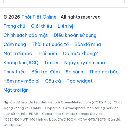
Xã An Phú Tân
Xã An Qui
Xã Ba Tri
Xã Bảo Thạnh
© 2026
Thời Tiết Online
All rights reserved.
Trang chủ
Giới thiệu
Liên hệ
Xã Bình Đại
Xã Bình Phú
Chính sách bảo mật
Điều khoản sử dụng
Xã Bình Phước
Xã Cái Ngang
Cẩm nang
Thời tiết quốc tế
Bản đồ mưa
Xã Cái Nhum
Xã Càng Long
Mặt trời mọc
Trời nồm
Có mưa không?
Xã Cầu Kè
Xã Cầu Ngang
Không khí (AQI)
Tia UV
Ngày này năm xưa
Thuỷ triều
Bầu trời đêm
So sánh
Theo dõi bão
Xã Châu Hòa
Xã Châu Hưng
Hôm nay mặc gì
Câu cá
Tạo widget
Xã Châu Thành
Xã Chợ Lách
Mặt trời lặn
Xã Đại An
Xã Đại Điền
Nguồn dữ liệu:
Dữ liệu thời tiết bởi Open-Meteo.com (CC BY 4.0) · Chất
Xã Đôn Châu
Xã Đông Hải
lượng không khí: CAMS – Copernicus Atmosphere Monitoring Service ·
Lịch sử khí hậu: ERA5 – Copernicus Climate Change Service
Xã Đồng Khởi
Xã Giao Long
(C3S)/ECMWF · Mô hình dự báo: DWD ICON, NOAA GFS/GEFS · Bản đồ:
Windy.com