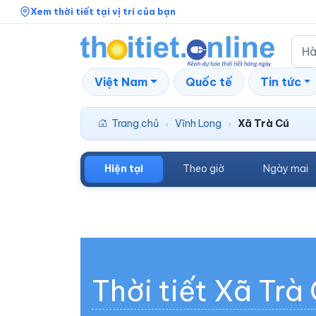
Xem thời tiết tại vị trí của bạn
Việt Nam
Quốc tế
Tin tức
Trang chủ
Vĩnh Long
Xã Trà Cú
›
›
Hiện tại
Theo giờ
Ngày mai
Thời tiết Xã Trà