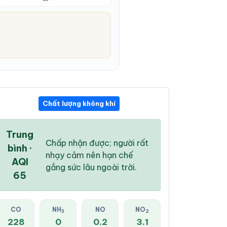
Chất lượng không khí
02:00 PM
03:00 PM
04:00 PM
32 °
/
36 °
32 °
/
36 °
31 °
/
36 °
Trung
Chấp nhận được; người rất
bình ·
nhạy cảm nên hạn chế
AQI
gắng sức lâu ngoài trời.
65
89 %
96 %
94 %
Mưa rào nhẹ
Mưa rào nhẹ
Mưa rào nhẹ
CO
NH
NO
NO
3
2
228
0
0.2
3.1