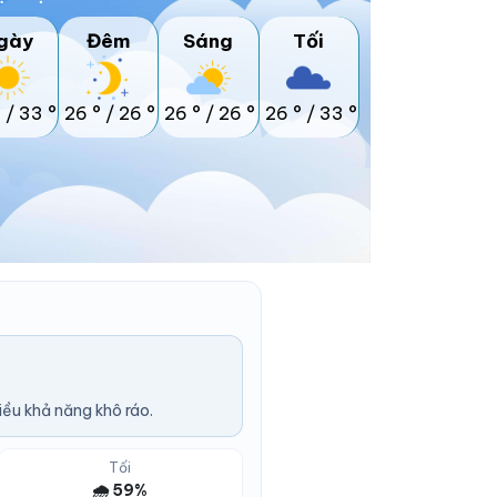
gày
Đêm
Sáng
Tối
°
/
33 °
26 °
/
26 °
26 °
/
26 °
26 °
/
33 °
ều khả năng khô ráo.
Tối
🌧️ 59%