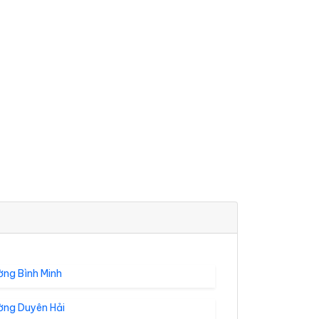
ờng Bình Minh
ờng Duyên Hải