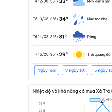
33°
36°
Mây đen u ám
T4 12/08
/
34°
38°
Mưa rào nhẹ
T5 13/08
/
31°
35°
Dông
T6 14/08
/
29°
35°
Trời quang đã
T7 15/08
/
Ngày mai
3 ngày tới
5 ngày tớ
Nhiệt độ và khả năng có mưa Xã Trà C