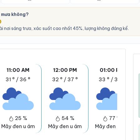
ó mưa không?
O
i nơi sáng trưa, xác suất cao nhất 45%, lượng không đáng kể.
11:00 AM
12:00 PM
01:00 PM
31 °
/
36 °
32 °
/
37 °
33 °
/
38 °
25 %
54 %
77 %
Mây đen u ám
Mây đen u ám
Mây đen u ám