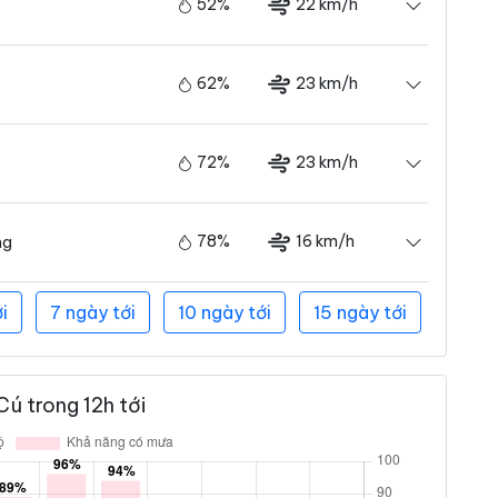
52%
22 km/h
62%
23 km/h
72%
23 km/h
78%
16 km/h
ng
i
7 ngày tới
10 ngày tới
15 ngày tới
ú trong 12h tới