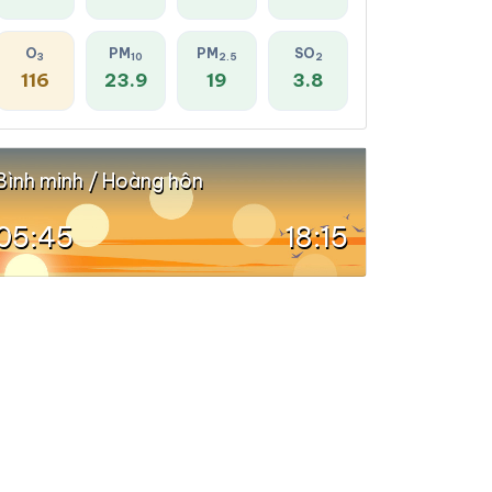
O
PM
PM
SO
3
10
2.5
2
116
23.9
19
3.8
Bình minh / Hoàng hôn
05:45
18:15