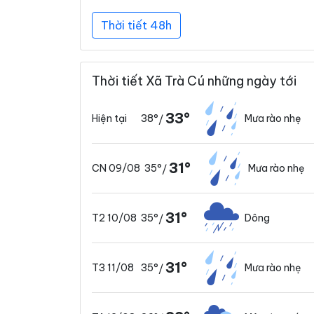
Thời tiết 48h
Thời tiết Xã Trà Cú những ngày tới
33°
38°
Mưa rào nhẹ
Hiện tại
/
31°
35°
Mưa rào nhẹ
CN 09/08
/
31°
35°
Dông
T2 10/08
/
31°
35°
Mưa rào nhẹ
T3 11/08
/