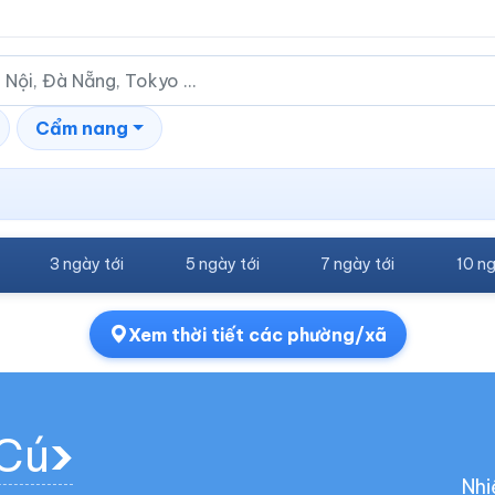
Cẩm nang
3 ngày tới
5 ngày tới
7 ngày tới
10 ng
Xem thời tiết các phường/xã
 Cú
Nhi