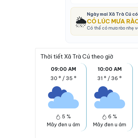
Ngày mai Xã Trà Cú c
🌦️
CÓ LÚC MƯA RÀ
Có thể có mưa rào nhẹ và
Thời tiết Xã Trà Cú theo giờ
09:00 AM
10:00 AM
30 °
/
35 °
31 °
/
36 °
5 %
6 %
Mây đen u ám
Mây đen u ám