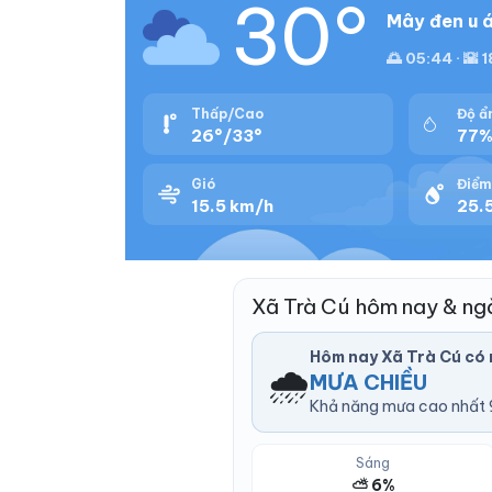
30°
Mây đen u á
🌅 05:44 · 🌇 1
Thấp/Cao
Độ ẩ
26°/33°
77
Gió
Điểm
15.5 km/h
25.5
Xã Trà Cú hôm nay & ng
Hôm nay Xã Trà Cú có
🌧️
MƯA CHIỀU
Khả năng mưa cao nhất 9
Sáng
⛅ 6%