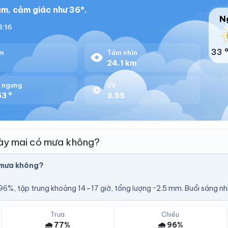
m, cảm giác như 36°.
N
8:16
33 
m
Tầm nhìn
%
24.1 km
 ngưng
UV
3 °
3.55
ày mai có mưa không?
 mưa không?
6%, tập trung khoảng 14–17 giờ, tổng lượng ~2.5 mm. Buổi sáng nhi
Trưa
Chiều
🌧️ 77%
🌧️ 96%