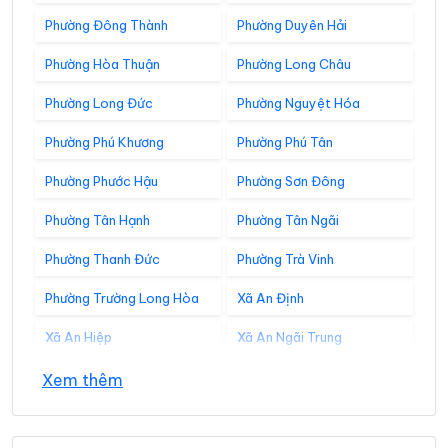
Phường Đông Thành
Phường Duyên Hải
Phường Hòa Thuận
Phường Long Châu
Phường Long Đức
Phường Nguyệt Hóa
Phường Phú Khương
Phường Phú Tân
Phường Phước Hậu
Phường Sơn Đông
Phường Tân Hạnh
Phường Tân Ngãi
Phường Thanh Đức
Phường Trà Vinh
Phường Trường Long Hòa
Xã An Định
Xã An Hiệp
Xã An Ngãi Trung
Xã An Phú Tân
Xã An Qui
Xem thêm
Xã Ba Tri
Xã Bảo Thạnh