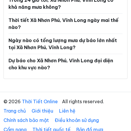
Trong 24 giờ tới, Xã Nhơn Phú, Vĩnh Long có
khả năng mưa không?
Xã Hòa Hiệp
Xã Hòa Minh
Xã Hùng Hòa
Xã Hưng Khánh Trung
Thời tiết Xã Nhơn Phú, Vĩnh Long ngày mai thế
nào?
Xã Hưng Mỹ
Xã Hưng Nhượng
Ngày nào có tổng lượng mưa dự báo lớn nhất
Xã Hương Mỹ
Xã Lộc Thuận
tại Xã Nhơn Phú, Vĩnh Long?
Xã Long Hiệp
Xã Long Hồ
Dự báo cho Xã Nhơn Phú, Vĩnh Long đại diện
Xã Long Hòa
Xã Long Hữu
cho khu vực nào?
Xã Long Thành
Xã Long Vĩnh
Xã Lục Sĩ Thành
Xã Lương Hòa
Xã Lương Phú
Xã Lưu Nghiệp Anh
© 2026
Thời Tiết Online
All rights reserved.
Trang chủ
Xã Mỏ Cày
Giới thiệu
Liên hệ
Xã Mỹ Chánh Hòa
Chính sách bảo mật
Điều khoản sử dụng
Xã Mỹ Long
Xã Mỹ Thuận
Cẩm nang
Thời tiết quốc tế
Bản đồ mưa