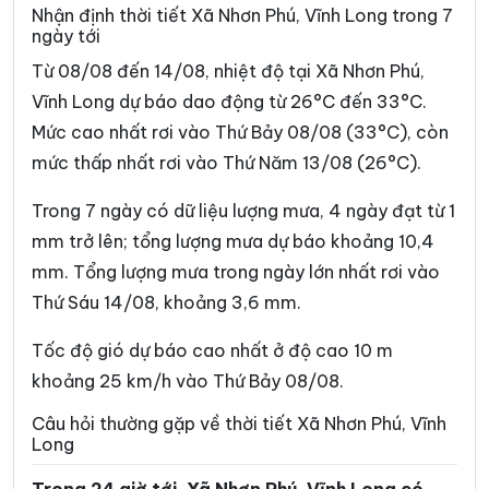
Xã Bình Đại
Xã Bình Phú
Nhận định thời tiết Xã Nhơn Phú, Vĩnh Long trong 7
ngày tới
Xã Bình Phước
Xã Cái Ngang
Từ 08/08 đến 14/08, nhiệt độ tại Xã Nhơn Phú,
Xã Cái Nhum
Xã Càng Long
Vĩnh Long dự báo dao động từ 26°C đến 33°C.
Mức cao nhất rơi vào Thứ Bảy 08/08 (33°C), còn
Xã Cầu Kè
Xã Cầu Ngang
mức thấp nhất rơi vào Thứ Năm 13/08 (26°C).
Xã Châu Hòa
Xã Châu Hưng
Trong 7 ngày có dữ liệu lượng mưa, 4 ngày đạt từ 1
Xã Châu Thành
Xã Chợ Lách
mm trở lên; tổng lượng mưa dự báo khoảng 10,4
Xã Đại An
Xã Đại Điền
mm. Tổng lượng mưa trong ngày lớn nhất rơi vào
Thứ Sáu 14/08, khoảng 3,6 mm.
Xã Đôn Châu
Xã Đông Hải
Xã Đồng Khởi
Xã Giao Long
Tốc độ gió dự báo cao nhất ở độ cao 10 m
khoảng 25 km/h vào Thứ Bảy 08/08.
Xã Giồng Trôm
Xã Hàm Giang
Câu hỏi thường gặp về thời tiết Xã Nhơn Phú, Vĩnh
Xã Hiệp Mỹ
Xã Hiếu Phụng
Long
Xã Hiếu Thành
Xã Hòa Bình