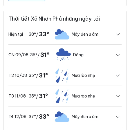
Thời tiết Xã Nhơn Phú những ngày tới
33°
38°
Mây đen u ám
Hiện tại
/
31°
36°
Dông
CN 09/08
/
31°
35°
Mưa rào nhẹ
T2 10/08
/
31°
35°
Mưa rào nhẹ
T3 11/08
/
33°
37°
Mây đen u ám
T4 12/08
/