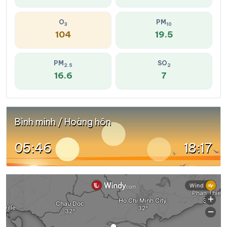
O
PM
3
10
104
19.5
PM
SO
2.5
2
16.6
7
Bình minh / Hoàng hôn
05:46
18:17