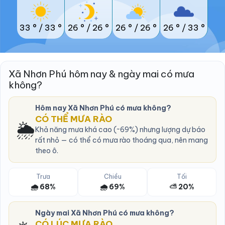
33 °
/
33 °
26 °
/
26 °
26 °
/
26 °
26 °
/
33 °
Xã Nhơn Phú hôm nay & ngày mai có mưa
không?
Hôm nay Xã Nhơn Phú có mưa không?
CÓ THỂ MƯA RÀO
🌦️
Khả năng mưa khá cao (~69%) nhưng lượng dự báo
rất nhỏ — có thể có mưa rào thoáng qua, nên mang
theo ô.
Trưa
Chiều
Tối
🌧️ 68%
🌧️ 69%
⛅ 20%
Ngày mai Xã Nhơn Phú có mưa không?
CÓ LÚC MƯA RÀO