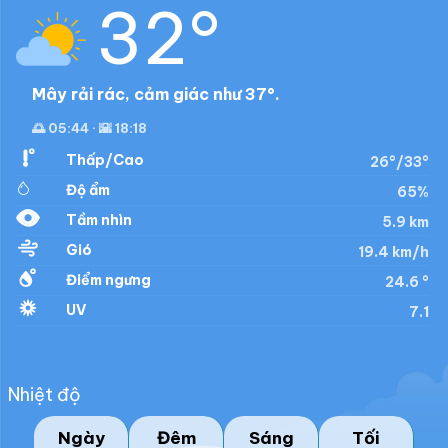
32°
Mây rải rác, cảm giác như 37°.
🌅 05:44 · 🌇 18:18
Thấp/Cao
26°/33°
Độ ẩm
65%
Tầm nhìn
5.9 km
Gió
19.4 km/h
Điểm ngưng
24.6 °
UV
7.1
Nhiệt độ
Ngày
Đêm
Sáng
Tối