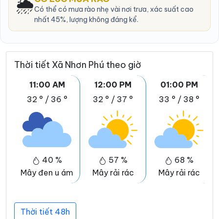
🌦️
Có thể có mưa rào nhẹ vài nơi trưa, xác suất cao
nhất 45%, lượng không đáng kể.
Thời tiết Xã Nhơn Phú theo giờ
11:00 AM
12:00 PM
01:00 PM
32 °
/
36 °
32 °
/
37 °
33 °
/
38 °
40 %
57 %
68 %
Mây đen u ám
Mây rải rác
Mây rải rác
Thời tiết 48h