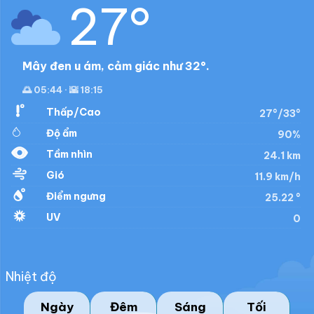
27°
Mây đen u ám, cảm giác như 32°.
🌅 05:44 · 🌇 18:15
Thấp/Cao
27°/33°
Độ ẩm
90%
Tầm nhìn
24.1 km
Gió
11.9 km/h
Điểm ngưng
25.22 °
UV
0
Nhiệt độ
Ngày
Đêm
Sáng
Tối