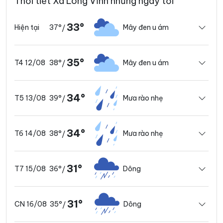
Thời tiết Xã Long Vĩnh những ngày tới
33°
37°
Mây đen u ám
Hiện tại
/
35°
38°
Mây đen u ám
T4 12/08
/
34°
39°
Mưa rào nhẹ
T5 13/08
/
34°
38°
Mưa rào nhẹ
T6 14/08
/
31°
36°
Dông
T7 15/08
/
31°
35°
Dông
CN 16/08
/