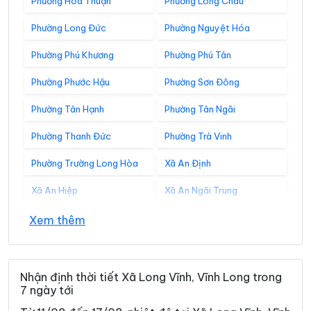
Phường Hòa Thuận
Phường Long Châu
Phường Long Đức
Phường Nguyệt Hóa
Phường Phú Khương
Phường Phú Tân
Phường Phước Hậu
Phường Sơn Đông
Phường Tân Hạnh
Phường Tân Ngãi
Phường Thanh Đức
Phường Trà Vinh
Phường Trường Long Hòa
Xã An Định
Xã An Hiệp
Xã An Ngãi Trung
Xã An Phú Tân
Xã An Qui
Xem thêm
Xã Ba Tri
Xã Bảo Thạnh
Xã Bình Đại
Xã Bình Phú
Nhận định thời tiết Xã Long Vĩnh, Vĩnh Long trong
7 ngày tới
Xã Bình Phước
Xã Cái Ngang