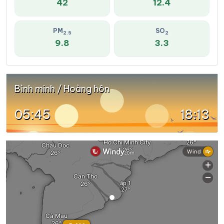
42
12.4
PM
SO
2.5
2
9.8
3.3
Bình minh / Hoàng hôn
05:45
18:13