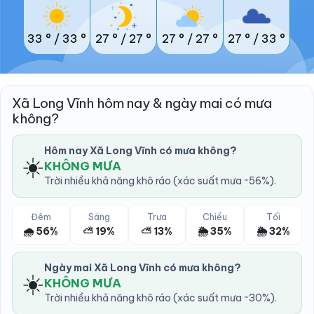
33 °
/
33 °
27 °
/
27 °
27 °
/
27 °
27 °
/
33 °
Xã Long Vĩnh hôm nay & ngày mai có mưa
không?
Hôm nay Xã Long Vĩnh có mưa không?
☀️
KHÔNG MƯA
Trời nhiều khả năng khô ráo (xác suất mưa ~56%).
Đêm
Sáng
Trưa
Chiều
Tối
🌧️ 56%
⛅ 19%
⛅ 13%
🌦️ 35%
🌦️ 32%
Ngày mai Xã Long Vĩnh có mưa không?
☀️
KHÔNG MƯA
Trời nhiều khả năng khô ráo (xác suất mưa ~30%).