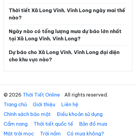
Xã Hùng Hòa
Xã Hưng Khánh Trung
Thời tiết Xã Long Vĩnh, Vĩnh Long ngày mai thế
Xã Hưng Mỹ
Xã Hưng Nhượng
nào?
Xã Hương Mỹ
Xã Lộc Thuận
Ngày nào có tổng lượng mưa dự báo lớn nhất
Xã Long Hiệp
Xã Long Hồ
tại Xã Long Vĩnh, Vĩnh Long?
Xã Long Hòa
Xã Long Hữu
Dự báo cho Xã Long Vĩnh, Vĩnh Long đại diện
cho khu vực nào?
Xã Long Thành
Xã Lục Sĩ Thành
Xã Lương Hòa
Xã Lương Phú
Xã Lưu Nghiệp Anh
Xã Mỏ Cày
© 2026
Thời Tiết Online
All rights reserved.
Xã Mỹ Chánh Hòa
Xã Mỹ Long
Trang chủ
Giới thiệu
Liên hệ
Xã Mỹ Thuận
Xã Ngãi Tứ
Chính sách bảo mật
Điều khoản sử dụng
Xã Ngũ Lạc
Xã Nhị Long
Cẩm nang
Thời tiết quốc tế
Bản đồ mưa
Xã Nhị Trường
Xã Nhơn Phú
Mặt trời mọc
Trời nồm
Có mưa không?