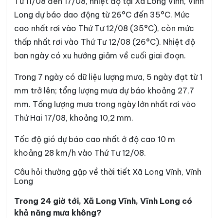
Từ 11/08 đến 17/08, nhiệt độ tại Xã Long Vĩnh, Vĩnh
Xã Cái Nhum
Xã Càng Long
Long dự báo dao động từ 26°C đến 35°C. Mức
cao nhất rơi vào Thứ Tư 12/08 (35°C), còn mức
Xã Cầu Kè
Xã Cầu Ngang
thấp nhất rơi vào Thứ Tư 12/08 (26°C). Nhiệt độ
Xã Châu Hòa
Xã Châu Hưng
ban ngày có xu hướng giảm về cuối giai đoạn.
Xã Châu Thành
Xã Chợ Lách
Trong 7 ngày có dữ liệu lượng mưa, 5 ngày đạt từ 1
Xã Đại An
Xã Đại Điền
mm trở lên; tổng lượng mưa dự báo khoảng 27,7
mm. Tổng lượng mưa trong ngày lớn nhất rơi vào
Xã Đôn Châu
Xã Đông Hải
Thứ Hai 17/08, khoảng 10,2 mm.
Xã Đồng Khởi
Xã Giao Long
Tốc độ gió dự báo cao nhất ở độ cao 10 m
Xã Giồng Trôm
Xã Hàm Giang
khoảng 28 km/h vào Thứ Tư 12/08.
Xã Hiệp Mỹ
Xã Hiếu Phụng
Câu hỏi thường gặp về thời tiết Xã Long Vĩnh, Vĩnh
Long
Xã Hiếu Thành
Xã Hòa Bình
Trong 24 giờ tới, Xã Long Vĩnh, Vĩnh Long có
Xã Hòa Hiệp
Xã Hòa Minh
khả năng mưa không?