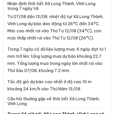
Xã Bình Đại
Xã Bình Phú
Nhận định thời tiết Xã Long Thành, Vĩnh Long
trong 7 ngày tới
Xã Bình Phước
Xã Cái Ngang
Từ 07/08 đến 13/08, nhiệt độ tại Xã Long Thành,
Xã Cái Nhum
Xã Càng Long
Vĩnh Long dự báo dao động từ 26°C đến 34°C.
Mức cao nhất rơi vào Thứ Tư 12/08 (34°C), còn
Xã Cầu Kè
Xã Cầu Ngang
mức thấp nhất rơi vào Thứ Tư 12/08 (26°C).
Xã Châu Hòa
Xã Châu Hưng
Trong 7 ngày có dữ liệu lượng mưa, 6 ngày đạt từ 1
Xã Châu Thành
Xã Chợ Lách
mm trở lên; tổng lượng mưa dự báo khoảng 22,7
Xã Đại An
Xã Đại Điền
mm. Tổng lượng mưa trong ngày lớn nhất rơi vào
Thứ Sáu 07/08, khoảng 7,2 mm.
Xã Đôn Châu
Xã Đông Hải
Xã Đồng Khởi
Xã Giao Long
Tốc độ gió dự báo cao nhất ở độ cao 10 m
khoảng 24 km/h vào Thứ Năm 13/08.
Xã Giồng Trôm
Xã Hàm Giang
Câu hỏi thường gặp về thời tiết Xã Long Thành,
Xã Hiệp Mỹ
Xã Hiếu Phụng
Vĩnh Long
Xã Hiếu Thành
Xã Hòa Bình