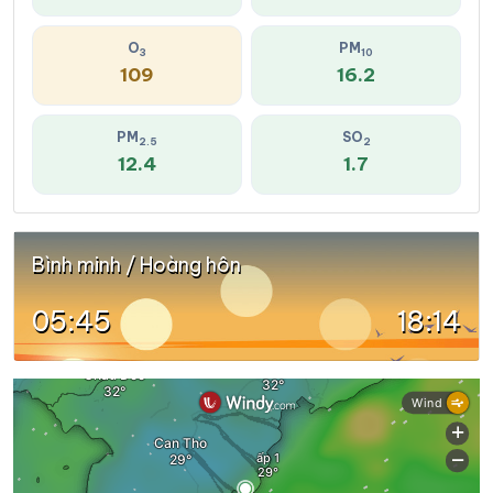
O
PM
3
10
109
16.2
PM
SO
2.5
2
12.4
1.7
Bình minh / Hoàng hôn
05:45
18:14