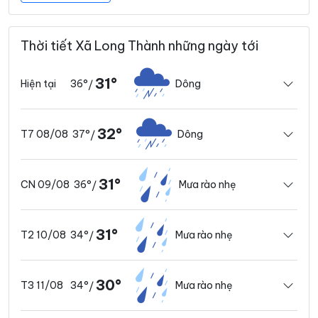
Thời tiết Xã Long Thành những ngày tới
31°
36°
Dông
Hiện tại
/
32°
37°
Dông
T7 08/08
/
31°
36°
Mưa rào nhẹ
CN 09/08
/
31°
34°
Mưa rào nhẹ
T2 10/08
/
30°
34°
Mưa rào nhẹ
T3 11/08
/