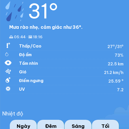
31°
Mưa rào nhẹ, cảm giác như 36°.
🌅 05:44 · 🌇 18:16
Thấp/Cao
27°/31°
Độ ẩm
73%
Tầm nhìn
22.5 km
Gió
21.2 km/h
Điểm ngưng
25.59 °
UV
7.2
Nhiệt độ
Ngày
Đêm
Sáng
Tối