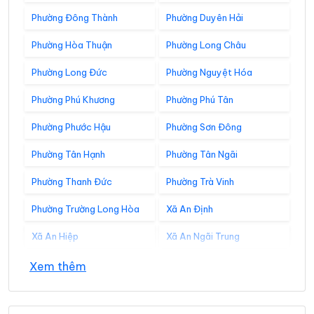
Phường Đông Thành
Phường Duyên Hải
Phường Hòa Thuận
Phường Long Châu
Phường Long Đức
Phường Nguyệt Hóa
Phường Phú Khương
Phường Phú Tân
Phường Phước Hậu
Phường Sơn Đông
Phường Tân Hạnh
Phường Tân Ngãi
Phường Thanh Đức
Phường Trà Vinh
Phường Trường Long Hòa
Xã An Định
Xã An Hiệp
Xã An Ngãi Trung
Xã An Phú Tân
Xã An Qui
Xem thêm
Xã Ba Tri
Xã Bảo Thạnh