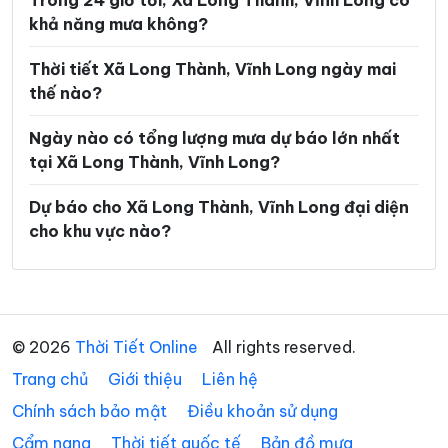
Trong 24 giờ tới, Xã Long Thành, Vĩnh Long có
khả năng mưa không?
Xã Hòa Hiệp
Xã Hòa Minh
Xã Hùng Hòa
Xã Hưng Khánh Trung
Thời tiết Xã Long Thành, Vĩnh Long ngày mai
thế nào?
Xã Hưng Mỹ
Xã Hưng Nhượng
Ngày nào có tổng lượng mưa dự báo lớn nhất
Xã Hương Mỹ
Xã Lộc Thuận
tại Xã Long Thành, Vĩnh Long?
Xã Long Hiệp
Xã Long Hồ
Dự báo cho Xã Long Thành, Vĩnh Long đại diện
Xã Long Hòa
Xã Long Hữu
cho khu vực nào?
Xã Long Vĩnh
Xã Lục Sĩ Thành
Xã Lương Hòa
Xã Lương Phú
Xã Lưu Nghiệp Anh
Xã Mỏ Cày
© 2026
Thời Tiết Online
All rights reserved.
Trang chủ
Xã Mỹ Chánh Hòa
Giới thiệu
Liên hệ
Xã Mỹ Long
Chính sách bảo mật
Điều khoản sử dụng
Xã Mỹ Thuận
Xã Ngãi Tứ
Cẩm nang
Thời tiết quốc tế
Bản đồ mưa