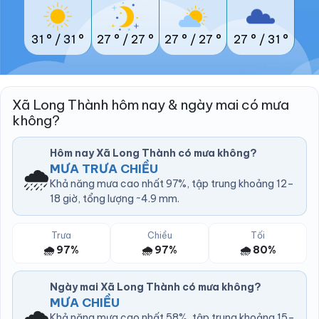
31 °
/
31 °
27 °
/
27 °
27 °
/
27 °
27 °
/
31 °
Xã Long Thành hôm nay & ngày mai có mưa
không?
Hôm nay Xã Long Thành có mưa không?
🌧️
MƯA TRƯA CHIỀU
Khả năng mưa cao nhất 97%, tập trung khoảng 12–
18 giờ, tổng lượng ~4.9 mm.
Trưa
Chiều
Tối
🌧️ 97%
🌧️ 97%
🌧️ 80%
Ngày mai Xã Long Thành có mưa không?
MƯA CHIỀU
🌧️
Khả năng mưa cao nhất 58%, tập trung khoảng 15–