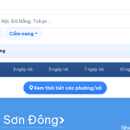
Cẩm nang
ông
3 ngày tới
5 ngày tới
7 ngày tới
10 ng
Xem thời tiết các phường/xã
g Sơn Đông
Nhi