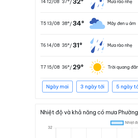
32°
37°
Mưa rào nhẹ
T4 12/08
/
34°
38°
Mây đen u ám
T5 13/08
/
31°
35°
Mưa rào nhẹ
T6 14/08
/
29°
36°
Trời quang đã
T7 15/08
/
Ngày mai
3 ngày tới
5 ngày tớ
Nhiệt độ và khả năng có mưa Phường 