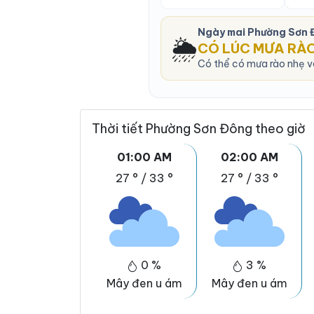
Ngày mai Phường Sơn 
🌦️
CÓ LÚC MƯA RÀ
Có thể có mưa rào nhẹ và
Thời tiết Phường Sơn Đông theo giờ
01:00 AM
02:00 AM
27 °
/
33 °
27 °
/
33 °
0 %
3 %
Mây đen u ám
Mây đen u ám