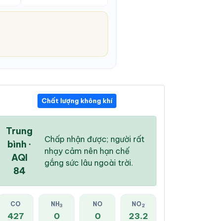
Chất lượng không khí
06:00 AM
07:00 AM
08:00 AM
26 °
/
32 °
27 °
/
33 °
28 °
/
33 °
Trung
Chấp nhận được; người rất
bình ·
nhạy cảm nên hạn chế
AQI
gắng sức lâu ngoài trời.
84
16 %
16 %
11 %
Mây đen u ám
Mây đen u ám
Mây đen u ám
CO
NH
NO
NO
3
2
427
0
0
23.2