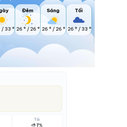
gày
Đêm
Sáng
Tối
°
/
33 °
26 °
/
26 °
26 °
/
26 °
26 °
/
33 °
Tối
⛅ 7%