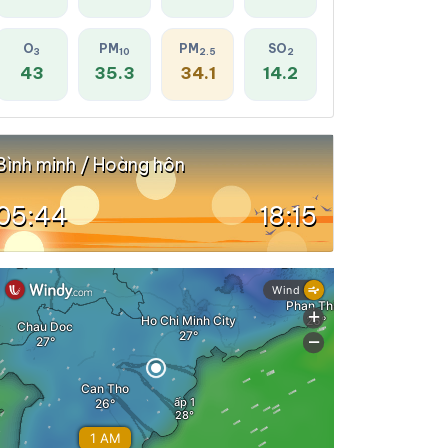
O
PM
PM
SO
3
10
2.5
2
43
35.3
34.1
14.2
Bình minh / Hoàng hôn
05:44
18:15