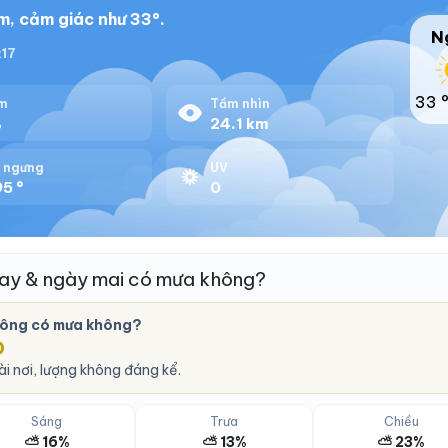
m, cảm giác như 33°.
N
:17
33 
m
Tầm nhìn
%
24.1 km
 ngưng
UV
5 °
0
ay & ngày mai có mưa không?
Đông có mưa không?
O
i nơi, lượng không đáng kể.
Sáng
Trưa
Chiều
⛅ 16%
⛅ 13%
⛅ 23%