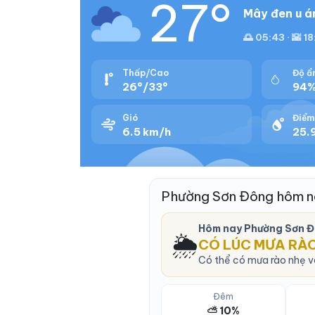
27°
Mây đen u á
🌅 05:43 · 🌇 18
Thấp/Cao
Độ ẩ
26°/33°
94
Gió
Điểm
6.5 km/h
25.9
Phường Sơn Đông hôm n
Hôm nay Phường Sơn 
🌦️
CÓ LÚC MƯA RÀ
Có thể có mưa rào nhẹ và
Đêm
⛅ 10%