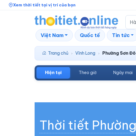
Xem thời tiết tại vị trí của bạn
Việt Nam
Quốc tế
Tin tức
Trang chủ
Vĩnh Long
Phường Sơn Đ
›
›
Hiện tại
Theo giờ
Ngày mai
Thời tiết Phườn