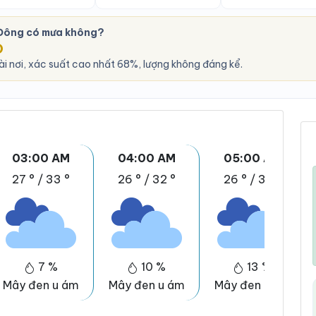
Đông có mưa không?
O
i nơi, xác suất cao nhất 68%, lượng không đáng kể.
03:00 AM
04:00 AM
05:00 AM
27 °
/
33 °
26 °
/
32 °
26 °
/
32 °
7 %
10 %
13 %
Mây đen u ám
Mây đen u ám
Mây đen u ám