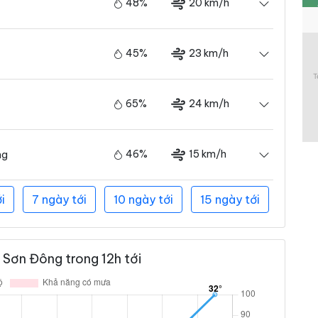
48%
20 km/h
45%
23 km/h
65%
24 km/h
46%
15 km/h
ng
i
7 ngày tới
10 ngày tới
15 ngày tới
Sơn Đông trong 12h tới