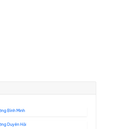
ờng Bình Minh
ờng Duyên Hải