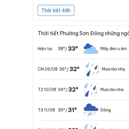
Thời tiết 48h
Thời tiết Phường Sơn Đông những ngà
33°
38°
Mây đen u ám
Hiện tại
/
32°
36°
Mưa rào nhẹ
CN 09/08
/
32°
34°
Mưa rào nhẹ
T2 10/08
/
31°
35°
Dông
T3 11/08
/