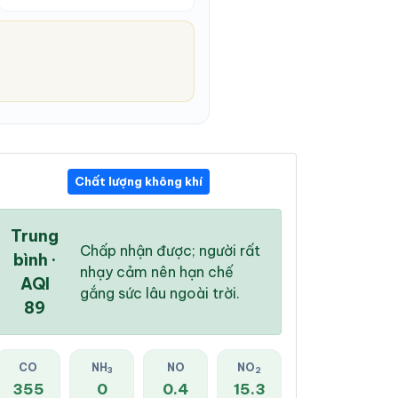
Chất lượng không khí
11:00 AM
12:00 PM
01:00 PM
31 °
/
36 °
32 °
/
37 °
32 °
/
37 °
Trung
Chấp nhận được; người rất
bình ·
nhạy cảm nên hạn chế
AQI
gắng sức lâu ngoài trời.
89
30 %
57 %
74 %
Mây đen u ám
Mây đen u ám
Mây đen u ám
CO
NH
NO
NO
3
2
355
0
0.4
15.3