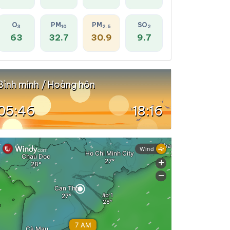
O
PM
PM
SO
3
10
2.5
2
63
32.7
30.9
9.7
Bình minh / Hoàng hôn
05:46
18:16