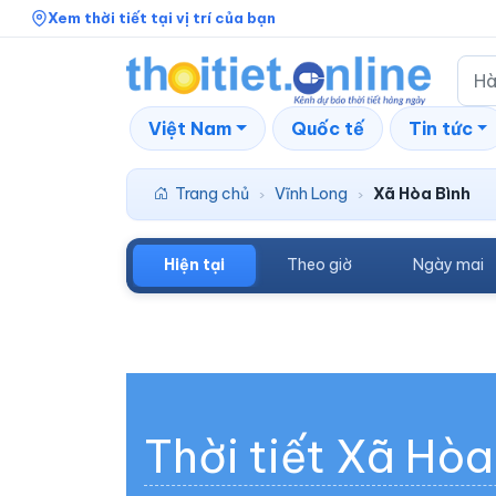
Xem thời tiết tại vị trí của bạn
Việt Nam
Quốc tế
Tin tức
Trang chủ
Vĩnh Long
Xã Hòa Bình
›
›
Hiện tại
Theo giờ
Ngày mai
Thời tiết Xã Hòa