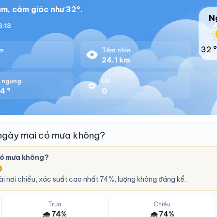
m, cảm giác như 32°.
N
8:18
32 °
m
Tầm nhìn
%
24.1 km
 ngưng
UV
4 °
0
ngày mai có mưa không?
có mưa không?
O
i nơi chiều, xác suất cao nhất 74%, lượng không đáng kể.
Trưa
Chiều
🌧️ 74%
🌧️ 74%