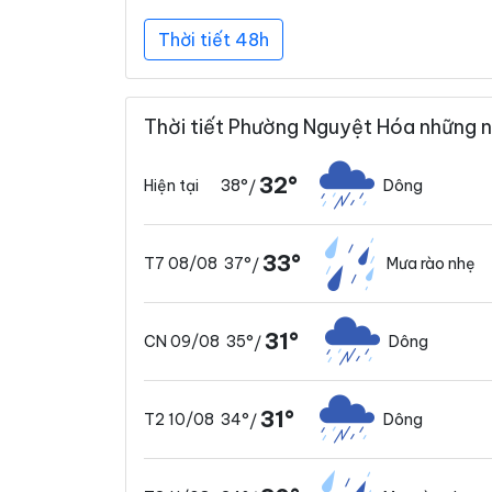
Thời tiết 48h
Thời tiết Phường Nguyệt Hóa những n
32°
38°
Dông
Hiện tại
/
33°
37°
Mưa rào nhẹ
T7 08/08
/
31°
35°
Dông
CN 09/08
/
31°
34°
Dông
T2 10/08
/