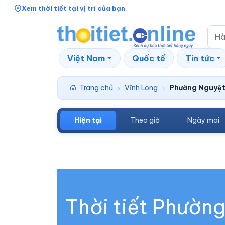
Xem thời tiết tại vị trí của bạn
Việt Nam
Quốc tế
Tin tức
Trang chủ
Vĩnh Long
Phường Nguyệt
›
›
Hiện tại
Theo giờ
Ngày mai
Thời tiết Phườn