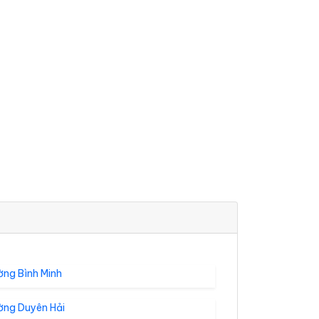
ờng Bình Minh
ờng Duyên Hải