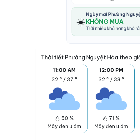
Ngày mai Phường Nguy
☀️
KHÔNG MƯA
Trời nhiều khả năng khô r
Thời tiết Phường Nguyệt Hóa theo gi
11:00 AM
12:00 PM
32 °
/
37 °
32 °
/
38 °
50 %
71 %
Mây đen u ám
Mây đen u ám