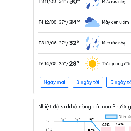
30°
34°
Mưa rào nhẹ
T3 11/08
/
34°
37°
Mây đen u ám
T4 12/08
/
32°
37°
Mưa rào nhẹ
T5 13/08
/
28°
35°
Trời quang đã
T6 14/08
/
Ngày mai
3 ngày tới
5 ngày tớ
Nhiệt độ và khả năng có mưa Phường 