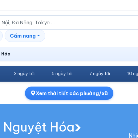
Cẩm nang
 Hóa
3 ngày tới
5 ngày tới
7 ngày tới
10 ng
Xem thời tiết các phường/xã
g Nguyệt Hóa
Nhi