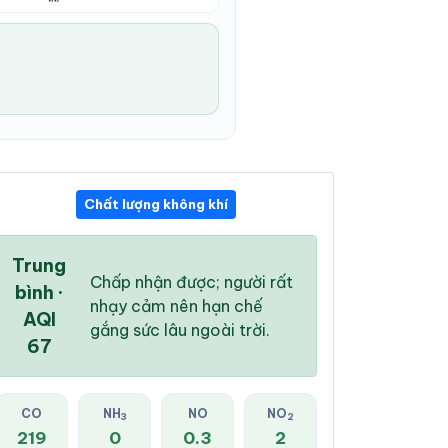
Chất lượng không khí
04:00 PM
05:00 PM
06:00 PM
30 °
/
36 °
29 °
/
35 °
29 °
/
34 °
Trung
Chấp nhận được; người rất
bình ·
nhạy cảm nên hạn chế
AQI
gắng sức lâu ngoài trời.
67
94 %
95 %
93 %
Mây đen u ám
Dông
Mưa rào nhẹ
CO
NH
NO
NO
3
2
219
0
0.3
2