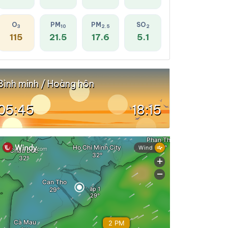
O
PM
PM
SO
3
10
2.5
2
115
21.5
17.6
5.1
Bình minh / Hoàng hôn
05:45
18:15