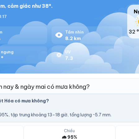
m, cảm giác như 38°.
N
8:17
32 °
m
Tầm nhìn
%
8.2 km
 ngưng
UV
 °
7.3
 nay & ngày mai có mưa không?
ệt Hóa có mưa không?
U
5%, tập trung khoảng 13–18 giờ, tổng lượng ~5.7 mm.
Chiều
🌧️ 95%