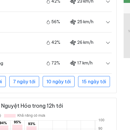
42%
23 km/h
56%
25 km/h
42%
26 km/h
72%
17 km/h
ng
i
7 ngày tới
10 ngày tới
15 ngày tới
Nguyệt Hóa trong 12h tới