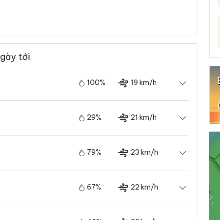
gày tới
100%
19 km/h
29%
21 km/h
79%
23 km/h
67%
22 km/h