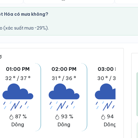
ệt Hóa có mưa không?
áo (xác suất mưa ~29%).
ờ
01:00 PM
02:00 PM
03:00 PM
32 °
/
37 °
31 °
/
36 °
30 °
/
36 °
87 %
93 %
94 %
Dông
Dông
Dông