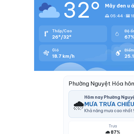
32°
Mây đen u á
🌅 05:44 · 🌇 1
Thấp/Cao
Độ ẩ
26°/32°
67
Gió
Điểm
18.7 km/h
25.1
Phường Nguyệt Hóa hôm
Hôm nay Phường Nguy
🌧️
MƯA TRƯA CHIỀ
Khả năng mưa cao nhất 9
Trưa
🌧️ 87%