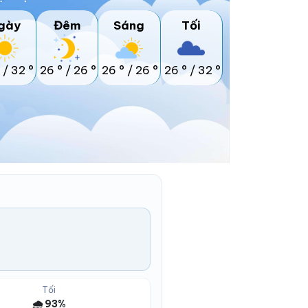
gày
Đêm
Sáng
Tối
/
32 °
26 °
/
26 °
26 °
/
26 °
26 °
/
32 °
Tối
🌧️ 93%