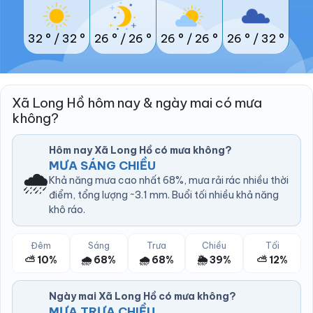
32 °
/
32 °
26 °
/
26 °
26 °
/
26 °
26 °
/
32 °
Xã Long Hồ hôm nay & ngày mai có mưa
không?
Hôm nay Xã Long Hồ có mưa không?
MƯA SÁNG CHIỀU
🌧️
Khả năng mưa cao nhất 68%, mưa rải rác nhiều thời
điểm, tổng lượng ~3.1 mm. Buổi tối nhiều khả năng
khô ráo.
Đêm
Sáng
Trưa
Chiều
Tối
⛅ 10%
🌧️ 68%
🌧️ 68%
🌦️ 39%
⛅ 12%
Ngày mai Xã Long Hồ có mưa không?
MƯA TRƯA CHIỀU