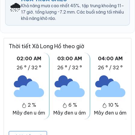
🌧️
Khả năng mưa cao nhất 45%, tập trung khoảng 11–
17 giờ, tổng lượng ~7.2 mm. Các buổi sáng tối nhiều
khả năng khô ráo.
Thời tiết Xã Long Hồ theo giờ
02:00 AM
03:00 AM
04:00 AM
26 °
/
32 °
26 °
/
32 °
26 °
/
32 °
2 %
6 %
10 %
Mây đen u ám
Mây đen u ám
Mây đen u ám