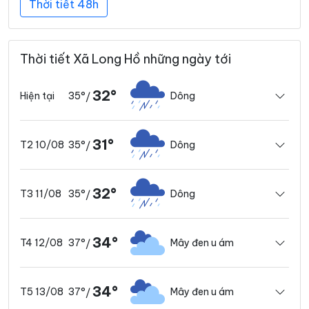
Thời tiết 48h
Thời tiết Xã Long Hồ những ngày tới
32°
35°
Dông
Hiện tại
/
31°
35°
Dông
T2 10/08
/
32°
35°
Dông
T3 11/08
/
34°
37°
Mây đen u ám
T4 12/08
/
34°
37°
Mây đen u ám
T5 13/08
/