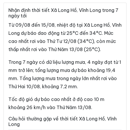
Xã Bình Đại
Xã Bình Phú
Nhận định thời tiết Xã Long Hồ, Vĩnh Long trong 7
ngày tới
Xã Bình Phước
Xã Cái Ngang
Từ 09/08 đến 15/08, nhiệt độ tại Xã Long Hồ, Vĩnh
Xã Cái Nhum
Xã Càng Long
Long dự báo dao động từ 25°C đến 34°C. Mức
cao nhất rơi vào Thứ Tư 12/08 (34°C), còn mức
Xã Cầu Kè
Xã Cầu Ngang
thấp nhất rơi vào Thứ Năm 13/08 (25°C).
Xã Châu Hòa
Xã Châu Hưng
Trong 7 ngày có dữ liệu lượng mưa, 4 ngày đạt từ 1
Xã Châu Thành
Xã Chợ Lách
mm trở lên; tổng lượng mưa dự báo khoảng 19,4
Xã Đại An
Xã Đại Điền
mm. Tổng lượng mưa trong ngày lớn nhất rơi vào
Thứ Hai 10/08, khoảng 7,2 mm.
Xã Đôn Châu
Xã Đông Hải
Xã Đồng Khởi
Xã Giao Long
Tốc độ gió dự báo cao nhất ở độ cao 10 m
khoảng 26 km/h vào Thứ Năm 13/08.
Xã Giồng Trôm
Xã Hàm Giang
Câu hỏi thường gặp về thời tiết Xã Long Hồ, Vĩnh
Xã Hiệp Mỹ
Xã Hiếu Phụng
Long