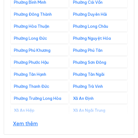
Phường Bình Minh
Phường Cái Vồn
Phường Đông Thành
Phường Duyên Hải
Phường Hòa Thuận
Phường Long Châu
Phường Long Đức
Phường Nguyệt Hóa
Phường Phú Khương
Phường Phú Tân
Phường Phước Hậu
Phường Sơn Đông
Phường Tân Hạnh
Phường Tân Ngãi
Phường Thanh Đức
Phường Trà Vinh
Phường Trường Long Hòa
Xã An Định
Xã An Hiệp
Xã An Ngãi Trung
Xã An Phú Tân
Xã An Qui
Xem thêm
Xã Ba Tri
Xã Bảo Thạnh