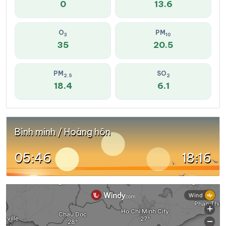
0
13.6
O
PM
3
10
35
20.5
PM
SO
2.5
2
18.4
6.1
Bình minh / Hoàng hôn
05:46
18:16