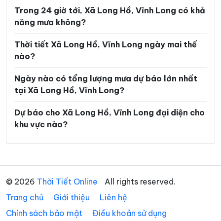
Xã Hiếu Thành
Xã Hòa Bình
Trong 24 giờ tới, Xã Long Hồ, Vĩnh Long có khả
năng mưa không?
Xã Hòa Hiệp
Xã Hòa Minh
Xã Hùng Hòa
Xã Hưng Khánh Trung
Thời tiết Xã Long Hồ, Vĩnh Long ngày mai thế
nào?
Xã Hưng Mỹ
Xã Hưng Nhượng
Ngày nào có tổng lượng mưa dự báo lớn nhất
Xã Hương Mỹ
Xã Lộc Thuận
tại Xã Long Hồ, Vĩnh Long?
Xã Long Hiệp
Xã Long Hòa
Dự báo cho Xã Long Hồ, Vĩnh Long đại diện cho
Xã Long Hữu
Xã Long Thành
khu vực nào?
Xã Long Vĩnh
Xã Lục Sĩ Thành
Xã Lương Hòa
Xã Lương Phú
Xã Lưu Nghiệp Anh
Xã Mỏ Cày
© 2026
Thời Tiết Online
All rights reserved.
Trang chủ
Xã Mỹ Chánh Hòa
Giới thiệu
Liên hệ
Xã Mỹ Long
Chính sách bảo mật
Điều khoản sử dụng
Xã Mỹ Thuận
Xã Ngãi Tứ