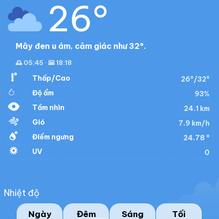
26°
Mây đen u ám, cảm giác như 32°.
🌅 05:45 · 🌇 18:18
Thấp/Cao
26°/32°
Độ ẩm
93%
Tầm nhìn
24.1 km
Gió
7.9 km/h
Điểm ngưng
24.78 °
UV
0
Nhiệt độ
Ngày
Đêm
Sáng
Tối