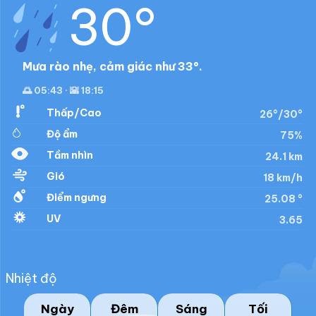
30°
Mưa rào nhẹ, cảm giác như 33°.
🌅 05:43 · 🌇 18:15
Thấp/Cao
26°/30°
Độ ẩm
75%
Tầm nhìn
24.1 km
Gió
18 km/h
Điểm ngưng
25.08 °
UV
3.65
Nhiệt độ
Ngày
Đêm
Sáng
Tối