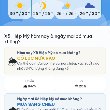
30 °
/
30 °
26 °
/
26 °
26 °
/
26 °
26 °
/
30 °
Xã Hiệp Mỹ hôm nay & ngày mai có mưa
không?
Hôm nay Xã Hiệp Mỹ có mưa không?
🌦️
CÓ LÚC MƯA RÀO
Có thể có mưa rào nhẹ vài nơi chiều, xác suất cao
nhất 84%, lượng không đáng kể.
Chiều
Tối
🌧️ 84%
⛅ 25%
Ngày mai Xã Hiệp Mỹ có mưa không?
MƯA SÁNG CHIỀU
🌧️
Khả năng mưa cao nhất 55%, mưa rải rác nhiều thời