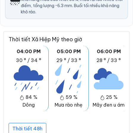
điểm, tổng lượng ~6.3 mm. Buổi tối nhiều khả năng
khô ráo.
Thời tiết Xã Hiệp Mỹ theo giờ
04:00 PM
05:00 PM
06:00 PM
30 °
/
34 °
29 °
/
33 °
28 °
/
33 °
84 %
59 %
25 %
Dông
Mưa rào nhẹ
Mây đen u ám
Thời tiết 48h