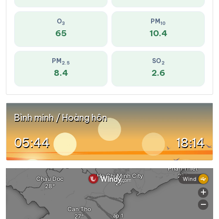
O
PM
3
10
65
10.4
PM
SO
2.5
2
8.4
2.6
Bình minh / Hoàng hôn
05:44
18:14