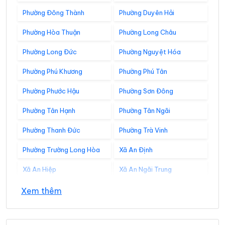
Phường Đông Thành
Phường Duyên Hải
Phường Hòa Thuận
Phường Long Châu
Phường Long Đức
Phường Nguyệt Hóa
Phường Phú Khương
Phường Phú Tân
Phường Phước Hậu
Phường Sơn Đông
Phường Tân Hạnh
Phường Tân Ngãi
Phường Thanh Đức
Phường Trà Vinh
Phường Trường Long Hòa
Xã An Định
Xã An Hiệp
Xã An Ngãi Trung
Xã An Phú Tân
Xã An Qui
Xem thêm
Xã Ba Tri
Xã Bảo Thạnh