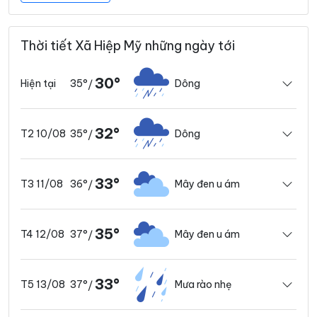
Thời tiết Xã Hiệp Mỹ những ngày tới
30°
35°
Dông
Hiện tại
/
32°
35°
Dông
T2 10/08
/
33°
36°
Mây đen u ám
T3 11/08
/
35°
37°
Mây đen u ám
T4 12/08
/
33°
37°
Mưa rào nhẹ
T5 13/08
/