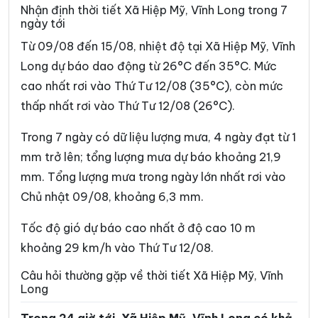
Xã Bình Đại
Xã Bình Phú
Nhận định thời tiết Xã Hiệp Mỹ, Vĩnh Long trong 7
ngày tới
Xã Bình Phước
Xã Cái Ngang
Từ 09/08 đến 15/08, nhiệt độ tại Xã Hiệp Mỹ, Vĩnh
Xã Cái Nhum
Xã Càng Long
Long dự báo dao động từ 26°C đến 35°C. Mức
cao nhất rơi vào Thứ Tư 12/08 (35°C), còn mức
Xã Cầu Kè
Xã Cầu Ngang
thấp nhất rơi vào Thứ Tư 12/08 (26°C).
Xã Châu Hòa
Xã Châu Hưng
Trong 7 ngày có dữ liệu lượng mưa, 4 ngày đạt từ 1
Xã Châu Thành
Xã Chợ Lách
mm trở lên; tổng lượng mưa dự báo khoảng 21,9
Xã Đại An
Xã Đại Điền
mm. Tổng lượng mưa trong ngày lớn nhất rơi vào
Chủ nhật 09/08, khoảng 6,3 mm.
Xã Đôn Châu
Xã Đông Hải
Xã Đồng Khởi
Xã Giao Long
Tốc độ gió dự báo cao nhất ở độ cao 10 m
khoảng 29 km/h vào Thứ Tư 12/08.
Xã Giồng Trôm
Xã Hàm Giang
Câu hỏi thường gặp về thời tiết Xã Hiệp Mỹ, Vĩnh
Xã Hiếu Phụng
Xã Hiếu Thành
Long
Xã Hòa Bình
Xã Hòa Hiệp