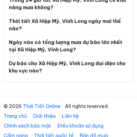
Trong 24 giờ tới, Xã Hiệp Mỹ, Vĩnh Long có khả
năng mưa không?
Xã Hòa Minh
Xã Hùng Hòa
Xã Hưng Khánh Trung
Xã Hưng Mỹ
Thời tiết Xã Hiệp Mỹ, Vĩnh Long ngày mai thế
nào?
Xã Hưng Nhượng
Xã Hương Mỹ
Ngày nào có tổng lượng mưa dự báo lớn nhất
Xã Lộc Thuận
Xã Long Hiệp
tại Xã Hiệp Mỹ, Vĩnh Long?
Xã Long Hồ
Xã Long Hòa
Dự báo cho Xã Hiệp Mỹ, Vĩnh Long đại diện cho
Xã Long Hữu
Xã Long Thành
khu vực nào?
Xã Long Vĩnh
Xã Lục Sĩ Thành
Xã Lương Hòa
Xã Lương Phú
Xã Lưu Nghiệp Anh
Xã Mỏ Cày
© 2026
Thời Tiết Online
All rights reserved.
Trang chủ
Xã Mỹ Chánh Hòa
Giới thiệu
Liên hệ
Xã Mỹ Long
Chính sách bảo mật
Điều khoản sử dụng
Xã Mỹ Thuận
Xã Ngãi Tứ
Cẩm nang
Thời tiết quốc tế
Bản đồ mưa