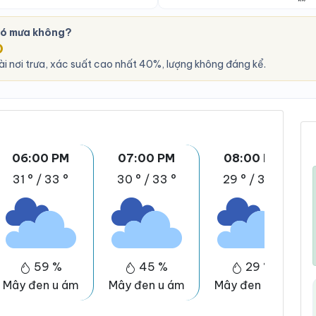
có mưa không?
O
i nơi trưa, xác suất cao nhất 40%, lượng không đáng kể.
06:00 PM
07:00 PM
08:00 PM
31 °
/
33 °
30 °
/
33 °
29 °
/
33 °
59 %
45 %
29 %
Mây đen u ám
Mây đen u ám
Mây đen u ám