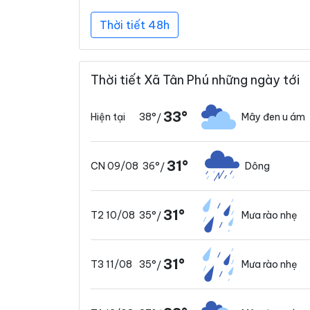
Thời tiết 48h
Thời tiết Xã Tân Phú những ngày tới
33°
38°
Mây đen u ám
Hiện tại
/
31°
36°
Dông
CN 09/08
/
31°
35°
Mưa rào nhẹ
T2 10/08
/
31°
35°
Mưa rào nhẹ
T3 11/08
/