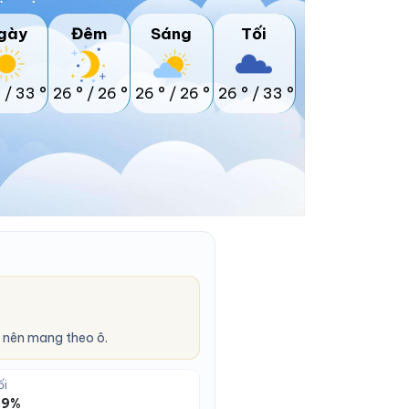
gày
Đêm
Sáng
Tối
°
/
33 °
26 °
/
26 °
26 °
/
26 °
26 °
/
33 °
 nên mang theo ô.
ối
 59%