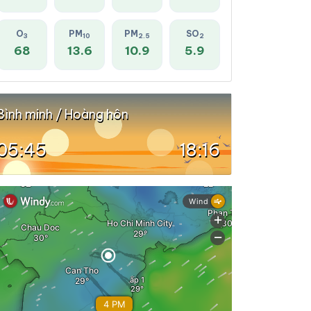
O
PM
PM
SO
3
10
2.5
2
68
13.6
10.9
5.9
Bình minh / Hoàng hôn
05:45
18:16