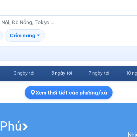
Cẩm nang
3 ngày tới
5 ngày tới
7 ngày tới
10 ng
Xem thời tiết các phường/xã
 Phú
Nhi