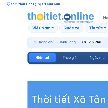
Xem thời tiết tại vị trí của bạn
Việt Nam
Quốc tế
Tin tức
Trang chủ
Vĩnh Long
Xã Tân Phú
›
›
Hiện tại
Theo giờ
Ngày mai
Thời tiết Xã Tân