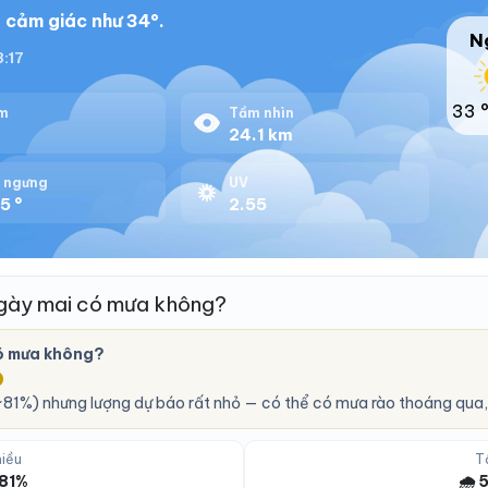
, cảm giác như 34°.
N
8:17
33 
m
Tầm nhìn
%
24.1 km
 ngưng
UV
5 °
2.55
gày mai có mưa không?
ó mưa không?
O
81%) nhưng lượng dự báo rất nhỏ — có thể có mưa rào thoáng qua,
iều
T
 81%
🌧️