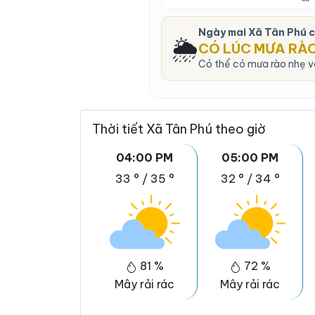
Ngày mai Xã Tân Phú 
🌦️
CÓ LÚC MƯA RÀ
Có thể có mưa rào nhẹ và
Thời tiết Xã Tân Phú theo giờ
04:00 PM
05:00 PM
33 °
/
35 °
32 °
/
34 °
81 %
72 %
Mây rải rác
Mây rải rác