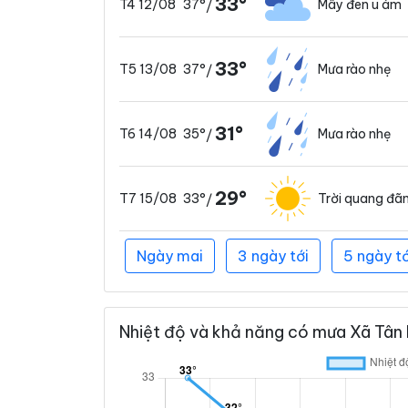
33°
37°
Mây đen u ám
T4 12/08
/
33°
37°
Mưa rào nhẹ
T5 13/08
/
31°
35°
Mưa rào nhẹ
T6 14/08
/
29°
33°
Trời quang đã
T7 15/08
/
Ngày mai
3 ngày tới
5 ngày tớ
Nhiệt độ và khả năng có mưa Xã Tân 