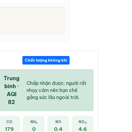
Chất lượng không khí
09:00 PM
10:00 PM
11:00 PM
28 °
/
33 °
28 °
/
32 °
27 °
/
32 °
Trung
Chấp nhận được; người rất
bình ·
nhạy cảm nên hạn chế
AQI
gắng sức lâu ngoài trời.
82
12 %
0 %
0 %
Mây rải rác
Mây đen u ám
Mây đen u ám
CO
NH
NO
NO
3
2
179
0
0.4
4.6