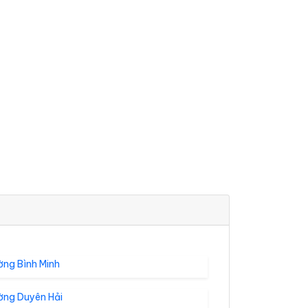
ờng Bình Minh
ờng Duyên Hải