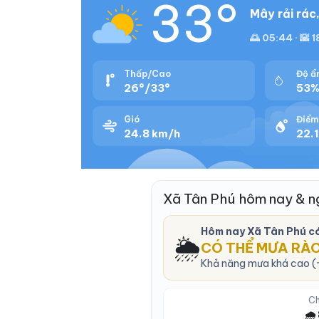
33°
Mây rải rác
🌅 05:44 · 🌇 1
Thấp/Cao
Độ ẩ
26°/33°
53
Gió
Điểm
24.8 km/h
22.1
Xã Tân Phú hôm nay & n
Hôm nay Xã Tân Phú c
🌦️
CÓ THỂ MƯA RÀ
Khả năng mưa khá cao (~
Ch
🌧️