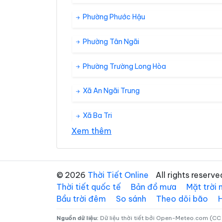
Phường Phước Hậu
Phường Tân Ngãi
Phường Trường Long Hòa
Xã An Ngãi Trung
Xã Ba Tri
Xem thêm
Xã Bình Phú
Xã Cái Nhum
© 2026
Thời Tiết Online
All rights reserve
Thời tiết quốc tế
Bản đồ mưa
Mặt trời
Xã Cầu Ngang
Bầu trời đêm
So sánh
Theo dõi bão
Xã Châu Thành
Nguồn dữ liệu:
Dữ liệu thời tiết bởi Open-Meteo.com (CC 