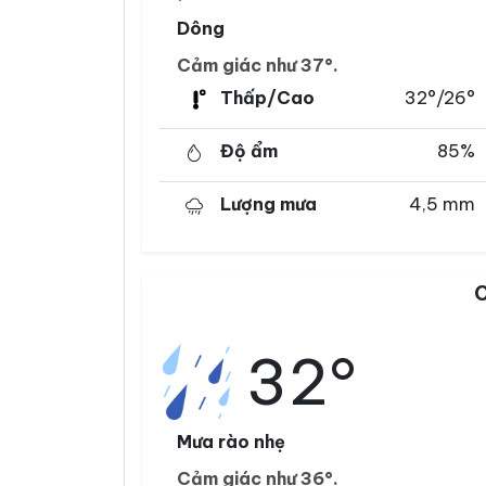
Dông
Cảm giác như 37°.
Thấp/Cao
32°/26°
Độ ẩm
85%
Lượng mưa
4,5 mm
C
32°
Mưa rào nhẹ
Cảm giác như 36°.