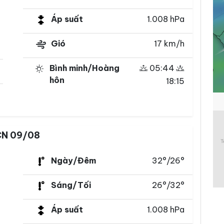
Áp suất
1.008 hPa
Gió
17 km/h
Bình minh/Hoàng
05:44
hôn
18:15
N 09/08
Ngày/Đêm
32°/26°
Sáng/Tối
26°/32°
Áp suất
1.008 hPa