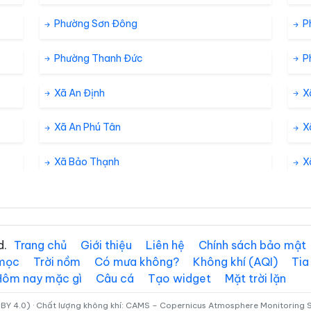
Phường Sơn Đông
P
Phường Thanh Đức
P
Xã An Định
X
Xã An Phú Tân
X
Xã Bảo Thạnh
Xã
Xã Bình Phước
X
Xã Càng Long
X
d.
Trang chủ
Giới thiệu
Liên hệ
Chính sách bảo mật
 mọc
Trời nồm
Có mưa không?
Không khí (AQI)
Tia
Xã Châu Hòa
X
Hôm nay mặc gì
Câu cá
Tạo widget
Mặt trời lặn
Xã Chợ Lách
X
BY 4.0) · Chất lượng không khí: CAMS – Copernicus Atmosphere Monitoring Se