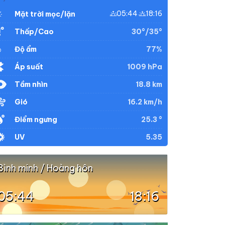
05:44
18:16
Mặt trời mọc/lặn
30°/35°
Thấp/Cao
77%
Độ ẩm
1009 hPa
Áp suất
18.8 km
Tầm nhìn
16.2 km/h
Gió
25.3 °
Điểm ngưng
5.35
UV
Bình minh / Hoàng hôn
05:44
18:16