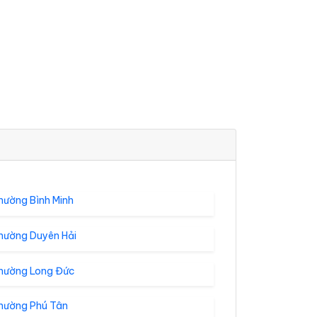
hường Bình Minh
hường Duyên Hải
hường Long Đức
hường Phú Tân