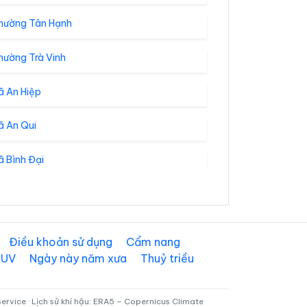
hường Tân Hạnh
hường Trà Vinh
ã An Hiệp
ã An Qui
 Bình Đại
ã Cái Ngang
ã Cầu Kè
Điều khoản sử dụng
Cẩm nang
 UV
Ngày này năm xưa
Thuỷ triều
ã Châu Hưng
ã Đại An
rvice · Lịch sử khí hậu: ERA5 – Copernicus Climate