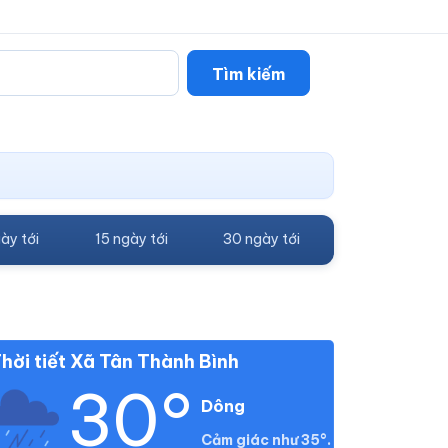
Tìm kiếm
ày tới
15 ngày tới
30 ngày tới
hời tiết Xã Tân Thành Bình
30°
Dông
Cảm giác như 35°.