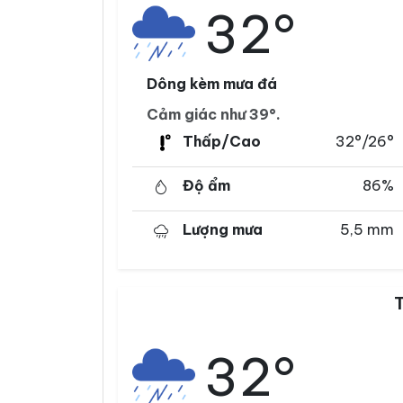
32°
Dông kèm mưa đá
Cảm giác như 39°.
Thấp/Cao
32°/26°
Độ ẩm
86%
Lượng mưa
5,5 mm
32°