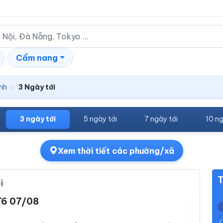
Cẩm nang
nh
3 Ngày tới
›
3 ngày tới
5 ngày tới
7 ngày tới
10 ng
Xem thời tiết các phường/xã
T
i
T6 07/08